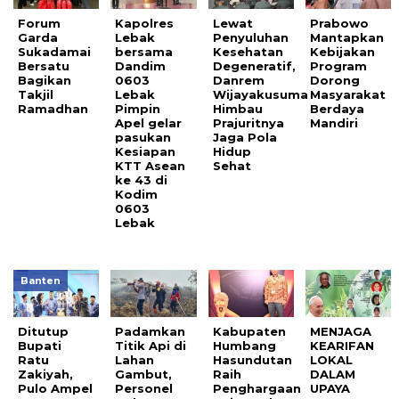
Forum
Kapolres
Lewat
Prabowo
Garda
Lebak
Penyuluhan
Mantapkan
Sukadamai
bersama
Kesehatan
Kebijakan
Bersatu
Dandim
Degeneratif,
Program
Bagikan
0603
Danrem
Dorong
Takjil
Lebak
Wijayakusuma
Masyarakat
Ramadhan
Pimpin
Himbau
Berdaya
Apel gelar
Prajuritnya
Mandiri
pasukan
Jaga Pola
Kesiapan
Hidup
KTT Asean
Sehat
ke 43 di
Kodim
0603
Lebak
Banten
Ditutup
Padamkan
Kabupaten
MENJAGA
Bupati
Titik Api di
Humbang
KEARIFAN
Ratu
Lahan
Hasundutan
LOKAL
Zakiyah,
Gambut,
Raih
DALAM
Pulo Ampel
Personel
Penghargaan
UPAYA