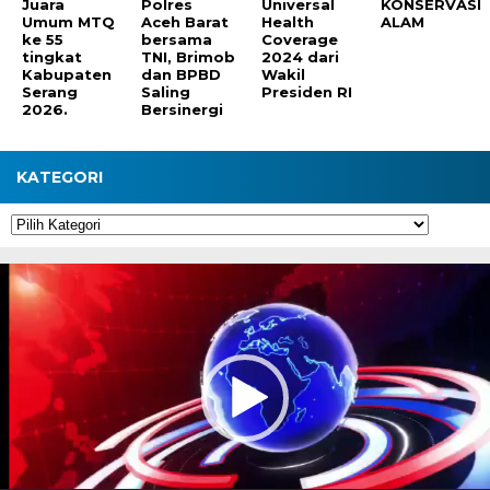
Juara
Polres
Universal
KONSERVASI
Umum MTQ
Aceh Barat
Health
ALAM
ke 55
bersama
Coverage
tingkat
TNI, Brimob
2024 dari
Kabupaten
dan BPBD
Wakil
Serang
Saling
Presiden RI
2026.
Bersinergi
KATEGORI
Kategori
Pemutar
Video