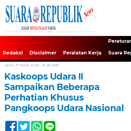
Peratura
Redaksi
Disclaimer
Peralatan Kerja
Suara Re
Home /
Tak Berkategori
Senin, 17 Maret 2025 - 19:28 WIB
Kaskoops Udara II
Sampaikan Beberapa
Perhatian Khusus
Pangkoops Udara Nasional