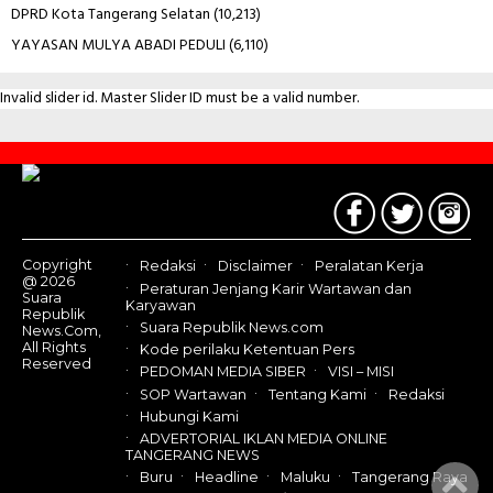
DPRD Kota Tangerang Selatan
(10,213)
YAYASAN MULYA ABADI PEDULI
(6,110)
Invalid slider id. Master Slider ID must be a valid number.
Contact
Us
Copyright
Redaksi
Disclaimer
Peralatan Kerja
@ 2026
Peraturan Jenjang Karir Wartawan dan
Suara
Karyawan
Republik
Suara Republik News.com
News.Com,
All Rights
Kode perilaku Ketentuan Pers
Reserved
PEDOMAN MEDIA SIBER
VISI – MISI
SOP Wartawan
Tentang Kami
Redaksi
Hubungi Kami
ADVERTORIAL IKLAN MEDIA ONLINE
TANGERANG NEWS
Buru
Headline
Maluku
Tangerang Raya