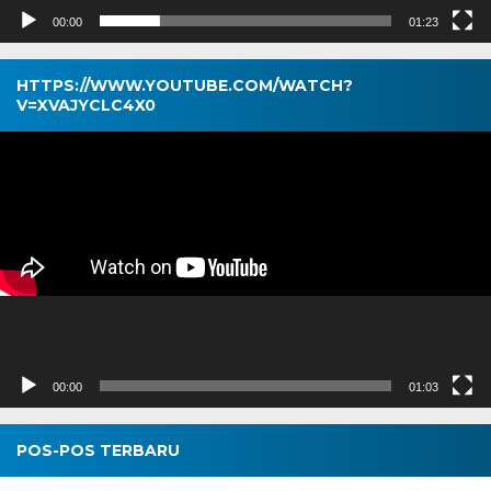
00:00
01:23
HTTPS://WWW.YOUTUBE.COM/WATCH?
V=XVAJYCLC4X0
Pemutar
Video
00:00
01:03
POS-POS TERBARU