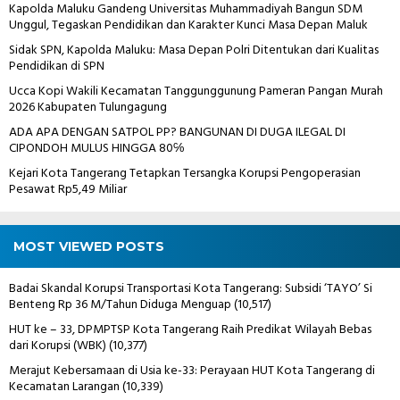
Kapolda Maluku Gandeng Universitas Muhammadiyah Bangun SDM
Unggul, Tegaskan Pendidikan dan Karakter Kunci Masa Depan Maluk
Sidak SPN, Kapolda Maluku: Masa Depan Polri Ditentukan dari Kualitas
Pendidikan di SPN
Ucca Kopi Wakili Kecamatan Tanggunggunung Pameran Pangan Murah
2026 Kabupaten Tulungagung
ADA APA DENGAN SATPOL PP? BANGUNAN DI DUGA ILEGAL DI
CIPONDOH MULUS HINGGA 80℅
Kejari Kota Tangerang Tetapkan Tersangka Korupsi Pengoperasian
Pesawat Rp5,49 Miliar
MOST VIEWED POSTS
Badai Skandal Korupsi Transportasi Kota Tangerang: Subsidi ‘TAYO’ Si
Benteng Rp 36 M/Tahun Diduga Menguap
(10,517)
HUT ke – 33, DPMPTSP Kota Tangerang Raih Predikat Wilayah Bebas
dari Korupsi (WBK)
(10,377)
Merajut Kebersamaan di Usia ke-33: Perayaan HUT Kota Tangerang di
Kecamatan Larangan
(10,339)