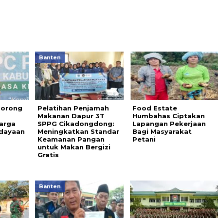
Banten
Dorong
Pelatihan Penjamah
Food Estate
Makanan Dapur 3T
Humbahas Ciptakan
arga
SPPG Cikadongdong:
Lapangan Pekerjaan
dayaan
Meningkatkan Standar
Bagi Masyarakat
Keamanan Pangan
Petani
untuk Makan Bergizi
Gratis
Banten