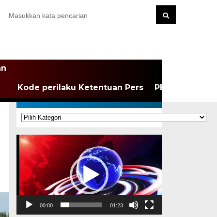
an
Kode perilaku Ketentuan Pers
PEDOMAN MEDI
KATEGORI
Kategori
Pemutar
Video
00:00
01:23