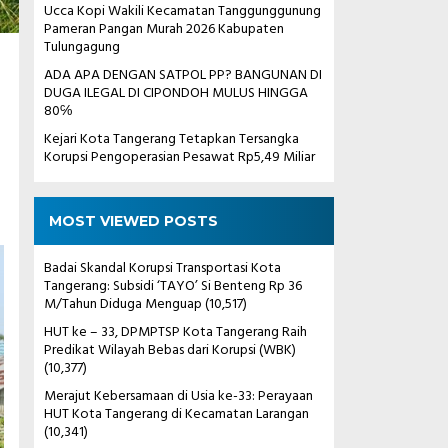
Ucca Kopi Wakili Kecamatan Tanggunggunung
Pameran Pangan Murah 2026 Kabupaten
Tulungagung
ADA APA DENGAN SATPOL PP? BANGUNAN DI
DUGA ILEGAL DI CIPONDOH MULUS HINGGA
80℅
Kejari Kota Tangerang Tetapkan Tersangka
Korupsi Pengoperasian Pesawat Rp5,49 Miliar
MOST VIEWED POSTS
Badai Skandal Korupsi Transportasi Kota
Tangerang: Subsidi ‘TAYO’ Si Benteng Rp 36
M/Tahun Diduga Menguap
(10,517)
HUT ke – 33, DPMPTSP Kota Tangerang Raih
Predikat Wilayah Bebas dari Korupsi (WBK)
(10,377)
Merajut Kebersamaan di Usia ke-33: Perayaan
HUT Kota Tangerang di Kecamatan Larangan
(10,341)