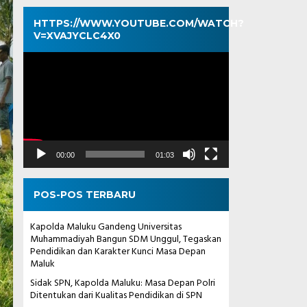
HTTPS://WWW.YOUTUBE.COM/WATCH?
V=XVAJYCLC4X0
Pemutar
Video
00:00
01:03
POS-POS TERBARU
Kapolda Maluku Gandeng Universitas
Muhammadiyah Bangun SDM Unggul, Tegaskan
Pendidikan dan Karakter Kunci Masa Depan
Maluk
Sidak SPN, Kapolda Maluku: Masa Depan Polri
Ditentukan dari Kualitas Pendidikan di SPN