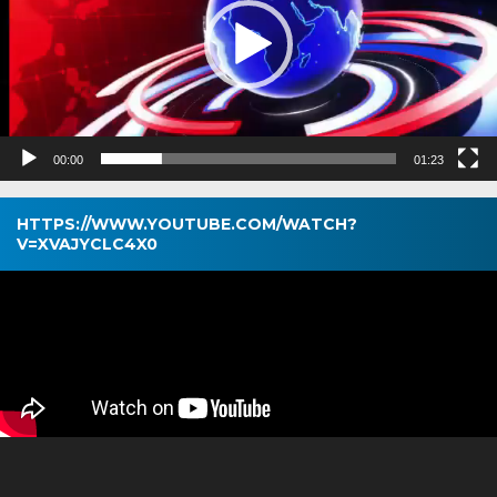
00:00
01:23
HTTPS://WWW.YOUTUBE.COM/WATCH?
V=XVAJYCLC4X0
Pemutar
Video