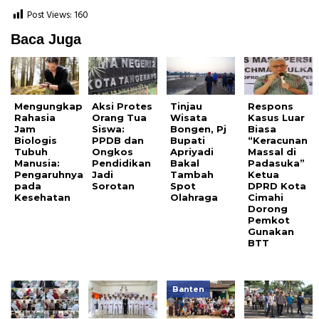
Post Views:
160
Baca Juga
Mengungkap
Aksi Protes
Tinjau
Respons
Rahasia
Orang Tua
Wisata
Kasus Luar
Jam
Siswa:
Bongen, Pj
Biasa
Biologis
PPDB dan
Bupati
“Keracunan
Tubuh
Ongkos
Apriyadi
Massal di
Manusia:
Pendidikan
Bakal
Padasuka”
Pengaruhnya
Jadi
Tambah
Ketua
pada
Sorotan
Spot
DPRD Kota
Kesehatan
Olahraga
Cimahi
Dorong
Pemkot
Gunakan
BTT
Banten