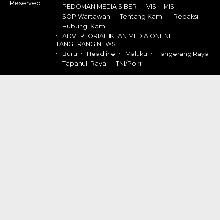
Reserved
PEDOMAN MEDIA SIBER
VISI – MISI
SOP Wartawan
Tentang Kami
Redaksi
Hubungi Kami
ADVERTORIAL IKLAN MEDIA ONLINE
TANGERANG NEWS
Buru
Headline
Maluku
Tangerang Raya
Tapanuli Raya
TNI/Polri