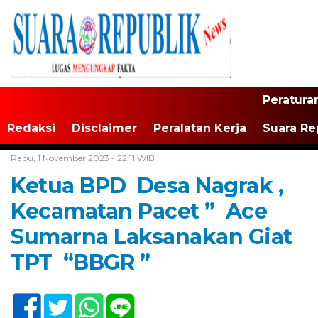
Peratura
Redaksi
Disclaimer
Peralatan Kerja
Suara Re
Home /
Tak Berkategori
Rabu, 1 November 2023 - 22:11 WIB
Ketua BPD Desa Nagrak ,
Kecamatan Pacet ” Ace
Sumarna Laksanakan Giat
TPT “BBGR ”