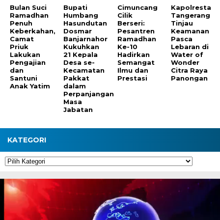
Bulan Suci
Bupati
Cimuncang
Kapolresta
Ramadhan
Humbang
Cilik
Tangerang
Penuh
Hasundutan
Berseri:
Tinjau
Keberkahan,
Dosmar
Pesantren
Keamanan
Camat
Banjarnahor
Ramadhan
Pasca
Priuk
Kukuhkan
Ke-10
Lebaran di
Lakukan
21 Kepala
Hadirkan
Water of
Pengajian
Desa se-
Semangat
Wonder
dan
Kecamatan
Ilmu dan
Citra Raya
Santuni
Pakkat
Prestasi
Panongan
Anak Yatim
dalam
Perpanjangan
Masa
Jabatan
KATEGORI
Kategori
Pemutar
Video