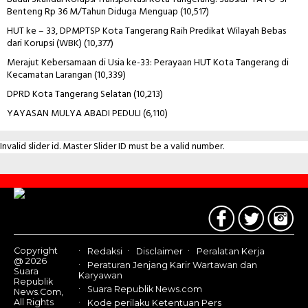
Benteng Rp 36 M/Tahun Diduga Menguap
(10,517)
HUT ke – 33, DPMPTSP Kota Tangerang Raih Predikat Wilayah Bebas
dari Korupsi (WBK)
(10,377)
Merajut Kebersamaan di Usia ke-33: Perayaan HUT Kota Tangerang di
Kecamatan Larangan
(10,339)
DPRD Kota Tangerang Selatan
(10,213)
YAYASAN MULYA ABADI PEDULI
(6,110)
Invalid slider id. Master Slider ID must be a valid number.
Contact
Us
Copyright
Redaksi
Disclaimer
Peralatan Kerja
@ 2026
Peraturan Jenjang Karir Wartawan dan
Suara
Karyawan
Republik
Suara Republik News.com
News.Com,
All Rights
Kode perilaku Ketentuan Pers