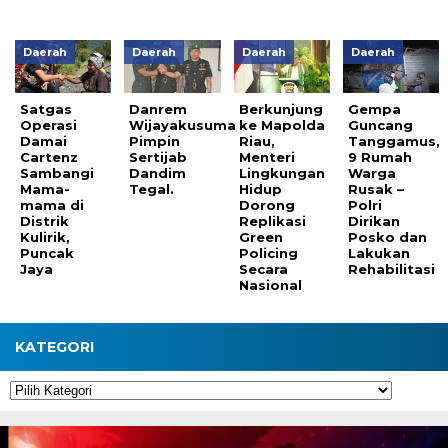
Daerah
Daerah
Daerah
Daerah
Satgas
Danrem
Berkunjung
Gempa
Operasi
Wijayakusuma
ke Mapolda
Guncang
Damai
Pimpin
Riau,
Tanggamus,
Cartenz
Sertijab
Menteri
9 Rumah
Sambangi
Dandim
Lingkungan
Warga
Mama-
Tegal.
Hidup
Rusak –
mama di
Dorong
Polri
Distrik
Replikasi
Dirikan
Kulirik,
Green
Posko dan
Puncak
Policing
Lakukan
Jaya
Secara
Rehabilitasi
Nasional
KATEGORI
Kategori
Pemutar