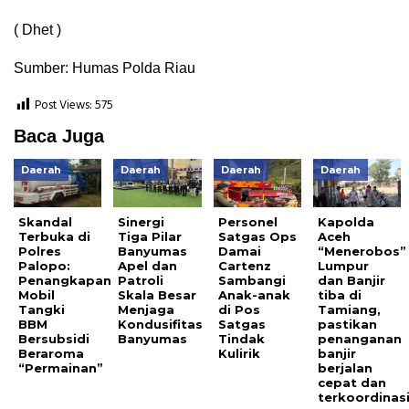
( Dhet )
Sumber: Humas Polda Riau
Post Views:
575
Baca Juga
Daerah
Daerah
Daerah
Daerah
Skandal
Sinergi
Personel
Kapolda
Terbuka di
Tiga Pilar
Satgas Ops
Aceh
Polres
Banyumas
Damai
“Menerobos”
Palopo:
Apel dan
Cartenz
Lumpur
Penangkapan
Patroli
Sambangi
dan Banjir
Mobil
Skala Besar
Anak-anak
tiba di
Tangki
Menjaga
di Pos
Tamiang,
BBM
Kondusifitas
Satgas
pastikan
Bersubsidi
Banyumas
Tindak
penanganan
Beraroma
Kulirik
banjir
“Permainan”
berjalan
cepat dan
terkoordinasi