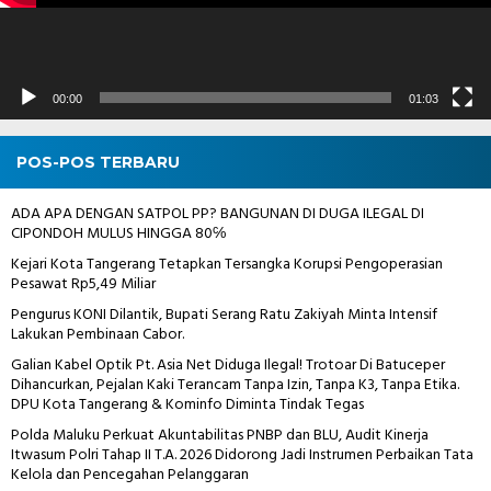
00:00
01:03
POS-POS TERBARU
ADA APA DENGAN SATPOL PP? BANGUNAN DI DUGA ILEGAL DI
CIPONDOH MULUS HINGGA 80℅
Kejari Kota Tangerang Tetapkan Tersangka Korupsi Pengoperasian
Pesawat Rp5,49 Miliar
Pengurus KONI Dilantik, Bupati Serang Ratu Zakiyah Minta Intensif
Lakukan Pembinaan Cabor.
Galian Kabel Optik Pt. Asia Net Diduga Ilegal! Trotoar Di Batuceper
Dihancurkan, Pejalan Kaki Terancam Tanpa Izin, Tanpa K3, Tanpa Etika.
DPU Kota Tangerang & Kominfo Diminta Tindak Tegas
Polda Maluku Perkuat Akuntabilitas PNBP dan BLU, Audit Kinerja
Itwasum Polri Tahap II T.A. 2026 Didorong Jadi Instrumen Perbaikan Tata
Kelola dan Pencegahan Pelanggaran