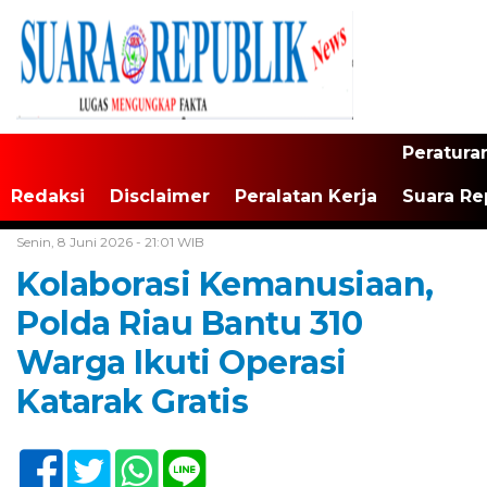
Peratura
Redaksi
Disclaimer
Peralatan Kerja
Suara Re
Home /
Daerah
Senin, 8 Juni 2026 - 21:01 WIB
Kolaborasi Kemanusiaan,
Polda Riau Bantu 310
Warga Ikuti Operasi
Katarak Gratis