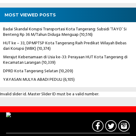
MOST VIEWED POSTS
Badai Skandal Korupsi Transportasi Kota Tangerang: Subsidi ‘TAYO’ Si
Benteng Rp 36 M/Tahun Diduga Menguap
(10,516)
HUT ke – 33, DPMPTSP Kota Tangerang Raih Predikat Wilayah Bebas
dari Korupsi (WBK)
(10,374)
Merajut Kebersamaan di Usia ke-33: Perayaan HUT Kota Tangerang di
Kecamatan Larangan
(10,339)
DPRD Kota Tangerang Selatan
(10,209)
YAYASAN MULYA ABADI PEDULI
(6,105)
Invalid slider id. Master Slider ID must be a valid number.
Contact
Us