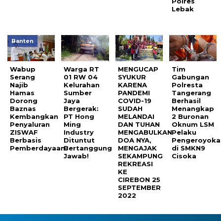
Polres
Lebak
Banten
Wabup
Warga RT
MENGUCAP
Tim
Serang
01 RW 04
SYUKUR
Gabungan
Najib
Kelurahan
KARENA
Polresta
Hamas
Sumber
PANDEMI
Tangerang
Dorong
Jaya
COVID-19
Berhasil
Baznas
Bergerak:
SUDAH
Menangkap
Kembangkan
PT Hong
MELANDAI
2 Buronan
Penyaluran
Ming
DAN TUHAN
Oknum LSM
ZISWAF
Industry
MENGABULKAN
Pelaku
Berbasis
Dituntut
DOA NYA,
Pengeroyoka
Pemberdayaan.
Bertanggung
MENGAJAK
di SMKN9
Jawab!
SEKAMPUNG
Cisoka
REKREASI
KE
CIREBON 25
SEPTEMBER
2022