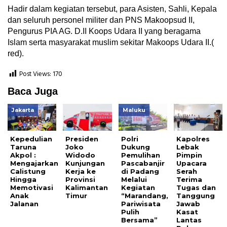
Hadir dalam kegiatan tersebut, para Asisten, Sahli, Kepala
dan seluruh personel militer dan PNS Makoopsud II,
Pengurus PIA AG. D.II Koops Udara II yang beragama
Islam serta masyarakat muslim sekitar Makoops Udara II.(
red).
Post Views:
170
Baca Juga
Jakarta
Maluku
Kepedulian
Presiden
Polri
Kapolres
Taruna
Joko
Dukung
Lebak
Akpol :
Widodo
Pemulihan
Pimpin
Mengajarkan
Kunjungan
Pascabanjir
Upacara
Calistung
Kerja ke
di Padang
Serah
Hingga
Provinsi
Melalui
Terima
Memotivasi
Kalimantan
Kegiatan
Tugas dan
Anak
Timur
“Marandang,
Tanggung
Jalanan
Pariwisata
Jawab
Pulih
Kasat
Bersama”
Lantas