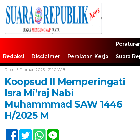
Peratura
Redaksi
Disclaimer
Peralatan Kerja
Suara Re
Home /
Tak Berkategori
Rabu, 5 Februari 2025 - 21:10 WIB
Koopsud II Memperingati
Isra Mi’raj Nabi
Muhammmad SAW 1446
H/2025 M