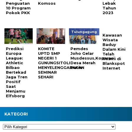
Penguatan
Komsos
Lebak
10 Program
Tahun
Pokok PKK
2023
Tulungagung
Kawasan
Wisata
Baduy
Prediksi
KOMITE
Pemdes
Dalam Kini
Europa
UPTD SMP
Joho Gelar
Telah
League:
NEGERI 1
Musdessus,Koperasi
Resmi di
Athletic
GUNUNGSITOLI
Desa Merah
Blankspot
Bilbao
MENYELENGGARAKAN
Putih
Internet
Bertekad
SEMINAR
Jaga Tren
SEHARI
Positif
Saat
Menjamu
Elfsborg
KATEGORI
Kategori