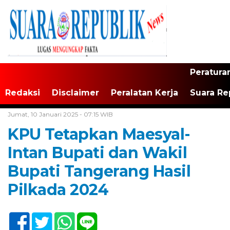
Peratura
Redaksi
Disclaimer
Peralatan Kerja
Suara Re
Home /
Tak Berkategori
Jumat, 10 Januari 2025 - 07:15 WIB
KPU Tetapkan Maesyal-
Intan Bupati dan Wakil
Bupati Tangerang Hasil
Pilkada 2024