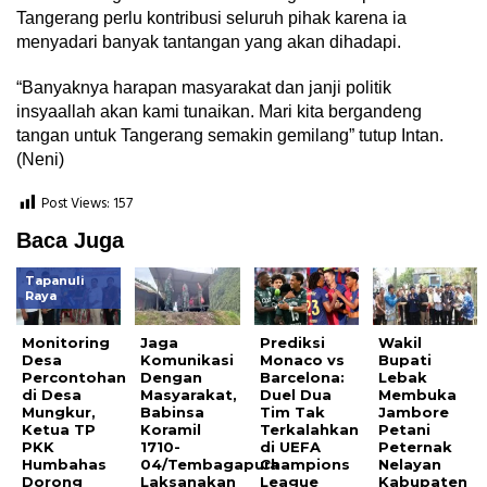
Tangerang perlu kontribusi seluruh pihak karena ia
menyadari banyak tantangan yang akan dihadapi.
“Banyaknya harapan masyarakat dan janji politik
insyaallah akan kami tunaikan. Mari kita bergandeng
tangan untuk Tangerang semakin gemilang” tutup Intan.
(Neni)
Post Views:
157
Baca Juga
Tapanuli
Raya
Monitoring
Jaga
Prediksi
Wakil
Desa
Komunikasi
Monaco vs
Bupati
Percontohan
Dengan
Barcelona:
Lebak
di Desa
Masyarakat,
Duel Dua
Membuka
Mungkur,
Babinsa
Tim Tak
Jambore
Ketua TP
Koramil
Terkalahkan
Petani
PKK
1710-
di UEFA
Peternak
Humbahas
04/Tembagapura
Champions
Nelayan
Dorong
Laksanakan
League
Kabupaten