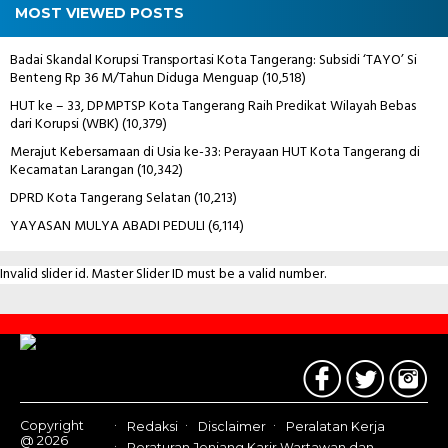
MOST VIEWED POSTS
Badai Skandal Korupsi Transportasi Kota Tangerang: Subsidi ‘TAYO’ Si
Benteng Rp 36 M/Tahun Diduga Menguap
(10,518)
HUT ke – 33, DPMPTSP Kota Tangerang Raih Predikat Wilayah Bebas
dari Korupsi (WBK)
(10,379)
Merajut Kebersamaan di Usia ke-33: Perayaan HUT Kota Tangerang di
Kecamatan Larangan
(10,342)
DPRD Kota Tangerang Selatan
(10,213)
YAYASAN MULYA ABADI PEDULI
(6,114)
Invalid slider id. Master Slider ID must be a valid number.
Contact
Us
Copyright
Redaksi
Disclaimer
Peralatan Kerja
@ 2026
Peraturan Jenjang Karir Wartawan dan