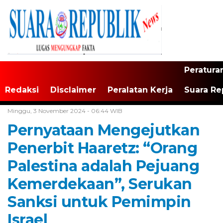
Peratura
Redaksi
Disclaimer
Peralatan Kerja
Suara Re
Home /
Tak Berkategori
Minggu, 3 November 2024 - 06:44 WIB
Pernyataan Mengejutkan
Penerbit Haaretz: “Orang
Palestina adalah Pejuang
Kemerdekaan”, Serukan
Sanksi untuk Pemimpin
Israel