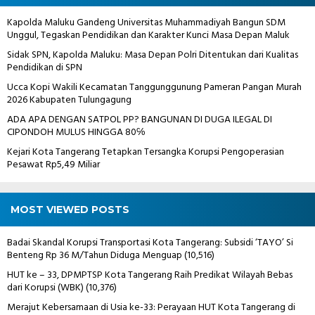
Kapolda Maluku Gandeng Universitas Muhammadiyah Bangun SDM
Unggul, Tegaskan Pendidikan dan Karakter Kunci Masa Depan Maluk
Sidak SPN, Kapolda Maluku: Masa Depan Polri Ditentukan dari Kualitas
Pendidikan di SPN
Ucca Kopi Wakili Kecamatan Tanggunggunung Pameran Pangan Murah
2026 Kabupaten Tulungagung
ADA APA DENGAN SATPOL PP? BANGUNAN DI DUGA ILEGAL DI
CIPONDOH MULUS HINGGA 80℅
Kejari Kota Tangerang Tetapkan Tersangka Korupsi Pengoperasian
Pesawat Rp5,49 Miliar
MOST VIEWED POSTS
Badai Skandal Korupsi Transportasi Kota Tangerang: Subsidi ‘TAYO’ Si
Benteng Rp 36 M/Tahun Diduga Menguap
(10,516)
HUT ke – 33, DPMPTSP Kota Tangerang Raih Predikat Wilayah Bebas
dari Korupsi (WBK)
(10,376)
Merajut Kebersamaan di Usia ke-33: Perayaan HUT Kota Tangerang di