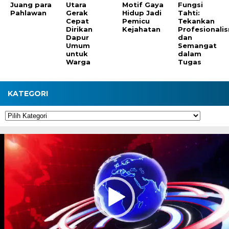
Juang para
Utara
Motif Gaya
Fungsi
Pahlawan
Gerak
Hidup Jadi
Tahti:
Cepat
Pemicu
Tekankan
Dirikan
Kejahatan
Profesionali
Dapur
dan
Umum
Semangat
untuk
dalam
Warga
Tugas
KATEGORI
Kategori
Pemutar
Video