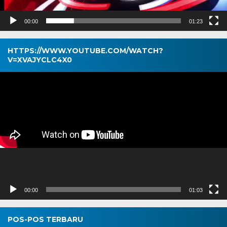
00:00
01:23
HTTPS://WWW.YOUTUBE.COM/WATCH?
V=XVAJYCLC4X0
Pemutar
Video
00:00
01:03
POS-POS TERBARU