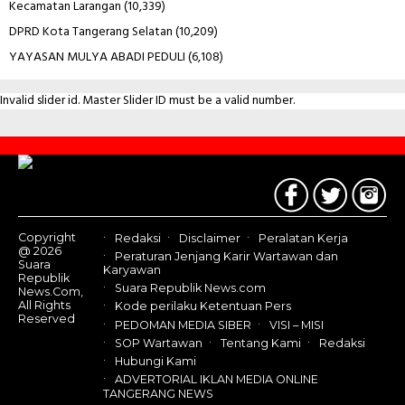
Kecamatan Larangan
(10,339)
DPRD Kota Tangerang Selatan
(10,209)
YAYASAN MULYA ABADI PEDULI
(6,108)
Invalid slider id. Master Slider ID must be a valid number.
Contact
Us
Copyright
Redaksi
Disclaimer
Peralatan Kerja
@ 2026
Peraturan Jenjang Karir Wartawan dan
Suara
Karyawan
Republik
Suara Republik News.com
News.Com,
All Rights
Kode perilaku Ketentuan Pers
Reserved
PEDOMAN MEDIA SIBER
VISI – MISI
SOP Wartawan
Tentang Kami
Redaksi
Hubungi Kami
ADVERTORIAL IKLAN MEDIA ONLINE
TANGERANG NEWS