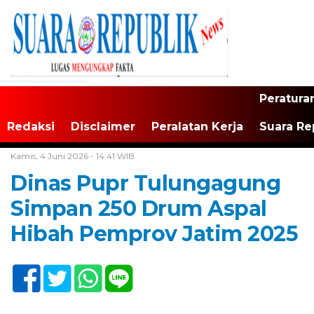
Peratura
Redaksi
Disclaimer
Peralatan Kerja
Suara Re
Home /
Tak Berkategori
Kamis, 4 Juni 2026 - 14:41 WIB
Dinas Pupr Tulungagung
Simpan 250 Drum Aspal
Hibah Pemprov Jatim 2025