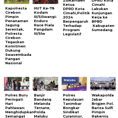
Zulkarnaen
DPRD Kota
Ketua
Cimahi
Kapolresta
HUT Ke-78
DPRD Kota
Lakukan
Cirebon
Kodam
Cimahi,Politik
Kunjungan
Pimpin
III/Siliwangi:
2024
Kerja ke
Penanaman
Enduro
Berpengaruh
BPBD
Jagung
Race Piala
Terhadap
Kabupaten
Serentak,
Pangdam
Program
Sumedang
Polresta
III/Slw
Legislatif
Cirebon
Tegaskan
Komitmen
Dukung
Swasembada
Pangan
Nasional
Maluku
Polres Buru
Banjir
Polres
Wakapolda
Peringati
Bandang
Kepulauan
Jabar
Hari
Melanda
Tanimbar
Brigjen Pol.
Pahlawan:
Ternate,
Bongkar
Bariza Sulfi
Menghidupkan
Polda
Sindikat
Pimpin
Semangat
Maluku
Curanmor,
Rakernis