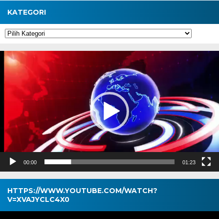
KATEGORI
Kategori
Pemutar
Video
00:00
01:23
HTTPS://WWW.YOUTUBE.COM/WATCH?
V=XVAJYCLC4X0
Pemutar