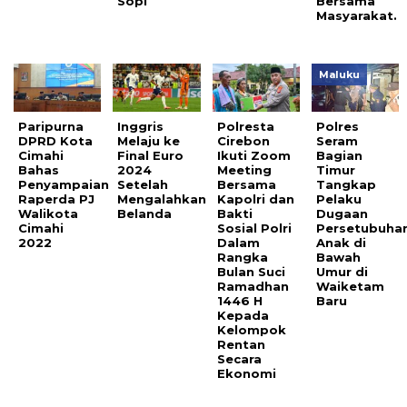
Sopi
Bersama
Masyarakat.
Maluku
Paripurna
Inggris
Polresta
Polres
DPRD Kota
Melaju ke
Cirebon
Seram
Cimahi
Final Euro
Ikuti Zoom
Bagian
Bahas
2024
Meeting
Timur
Penyampaian
Setelah
Bersama
Tangkap
Raperda PJ
Mengalahkan
Kapolri dan
Pelaku
Walikota
Belanda
Bakti
Dugaan
Cimahi
Sosial Polri
Persetubuha
2022
Dalam
Anak di
Rangka
Bawah
Bulan Suci
Umur di
Ramadhan
Waiketam
1446 H
Baru
Kepada
Kelompok
Rentan
Secara
Ekonomi