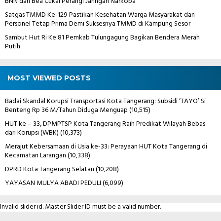
BNN dan Bea Cukai Perangi Jaringan Narkoba
Satgas TMMD Ke-129 Pastikan Kesehatan Warga Masyarakat dan
Personel Tetap Prima Demi Suksesnya TMMD di Kampung Sesor
Sambut Hut Ri Ke 81 Pemkab Tulungagung Bagikan Bendera Merah
Putih
MOST VIEWED POSTS
Badai Skandal Korupsi Transportasi Kota Tangerang: Subsidi ‘TAYO’ Si
Benteng Rp 36 M/Tahun Diduga Menguap
(10,515)
HUT ke – 33, DPMPTSP Kota Tangerang Raih Predikat Wilayah Bebas
dari Korupsi (WBK)
(10,373)
Merajut Kebersamaan di Usia ke-33: Perayaan HUT Kota Tangerang di
Kecamatan Larangan
(10,338)
DPRD Kota Tangerang Selatan
(10,208)
YAYASAN MULYA ABADI PEDULI
(6,099)
Invalid slider id. Master Slider ID must be a valid number.