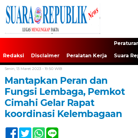
Peratura
Redaksi
Disclaimer
Peralatan Kerja
Suara Re
Home /
Tak Berkategori
Senin, 13 Maret 2023 - 19:50 WIB
Mantapkan Peran dan
Fungsi Lembaga, Pemkot
Cimahi Gelar Rapat
koordinasi Kelembagaan