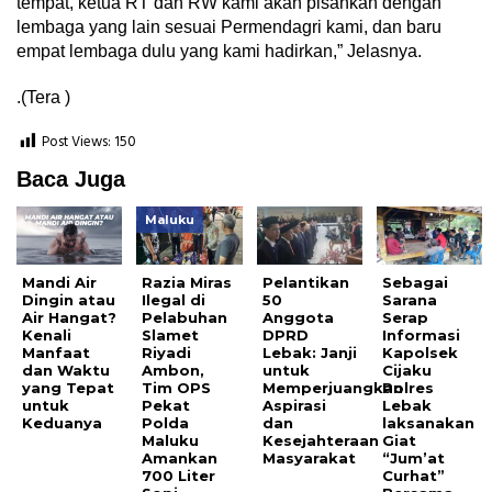
tempat, ketua RT dan RW kami akan pisahkan dengan
lembaga yang lain sesuai Permendagri kami, dan baru
empat lembaga dulu yang kami hadirkan,” Jelasnya.
.(Tera )
Post Views:
150
Baca Juga
Maluku
Mandi Air
Razia Miras
Pelantikan
Sebagai
Dingin atau
Ilegal di
50
Sarana
Air Hangat?
Pelabuhan
Anggota
Serap
Kenali
Slamet
DPRD
Informasi
Manfaat
Riyadi
Lebak: Janji
Kapolsek
dan Waktu
Ambon,
untuk
Cijaku
yang Tepat
Tim OPS
Memperjuangkan
Polres
untuk
Pekat
Aspirasi
Lebak
Keduanya
Polda
dan
laksanakan
Maluku
Kesejahteraan
Giat
Amankan
Masyarakat
“Jum’at
700 Liter
Curhat”