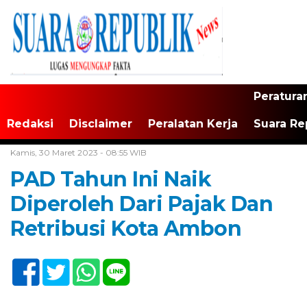
Peratura
Redaksi
Disclaimer
Peralatan Kerja
Suara Re
Home /
Tak Berkategori
Kamis, 30 Maret 2023 - 08:55 WIB
PAD Tahun Ini Naik
Diperoleh Dari Pajak Dan
Retribusi Kota Ambon