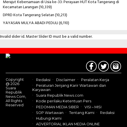
Merajut Kebersamaan di Usia ke-33: Perayaan HUT Kota Tangerang di
Kecamatan Larangan
(10,339)
DPRD Kota Tangerang Selatan
(10,213)
YAYASAN MULYA ABADI PEDULI
(6,110)
Invalid slider id. Master Slider ID must be a valid number.
Contact
Us
Copyright
Redaksi
Disclaimer
Peralatan Kerja
@ 2026
Peraturan Jenjang Karir Wartawan dan
Suara
Karyawan
Republik
Suara Republik News.com
News.Com,
All Rights
Kode perilaku Ketentuan Pers
Reserved
PEDOMAN MEDIA SIBER
VISI – MISI
SOP Wartawan
Tentang Kami
Redaksi
Hubungi Kami
ADVERTORIAL IKLAN MEDIA ONLINE