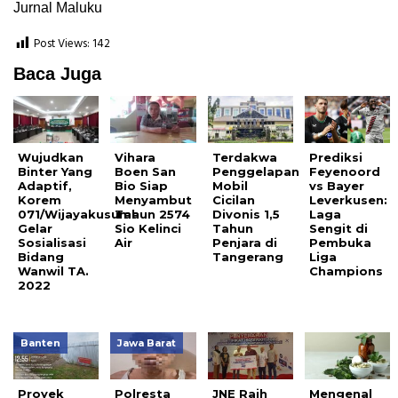
Jurnal Maluku
Post Views:
142
Baca Juga
Wujudkan
Vihara
Terdakwa
Prediksi
Binter Yang
Boen San
Penggelapan
Feyenoord
Adaptif,
Bio Siap
Mobil
vs Bayer
Korem
Menyambut
Cicilan
Leverkusen:
071/Wijayakusuma
Tahun 2574
Divonis 1,5
Laga
Gelar
Sio Kelinci
Tahun
Sengit di
Sosialisasi
Air
Penjara di
Pembuka
Bidang
Tangerang
Liga
Wanwil TA.
Champions
2022
Banten
Jawa Barat
Proyek
Polresta
JNE Raih
Mengenal