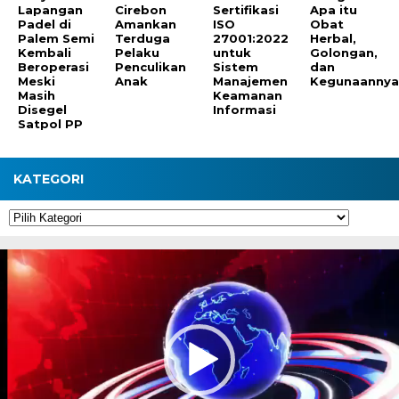
Lapangan
Cirebon
Sertifikasi
Apa itu
Padel di
Amankan
ISO
Obat
Palem Semi
Terduga
27001:2022
Herbal,
Kembali
Pelaku
untuk
Golongan,
Beroperasi
Penculikan
Sistem
dan
Meski
Anak
Manajemen
Kegunaanny
Masih
Keamanan
Disegel
Informasi
Satpol PP
KATEGORI
Kategori
Pemutar
Video