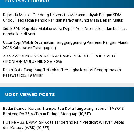
POS-POS TERBARU
Kapolda Maluku Gandeng Universitas Muhammadiyah Bangun SDM
Unggul, Tegaskan Pendidikan dan Karakter Kunci Masa Depan Maluk
Sidak SPN, Kapolda Maluku: Masa Depan Polri Ditentukan dari Kualitas
Pendidikan di SPN
Ucca Kopi Wakili Kecamatan Tanggunggunung Pameran Pangan Murah
2026 Kabupaten Tulungagung
ADA APA DENGAN SATPOL PP? BANGUNAN DI DUGA ILEGAL DI
CIPONDOH MULUS HINGGA 80℅
Kejari Kota Tangerang Tetapkan Tersangka Korupsi Pengoperasian
Pesawat Rp5,49 Miliar
MOST VIEWED POSTS
Badai Skandal Korupsi Transportasi Kota Tangerang: Subsidi ‘TAYO’ Si
Benteng Rp 36 M/Tahun Diduga Menguap
(10,517)
HUT ke – 33, DPMPTSP Kota Tangerang Raih Predikat Wilayah Bebas
dari Korupsi (WBK)
(10,377)