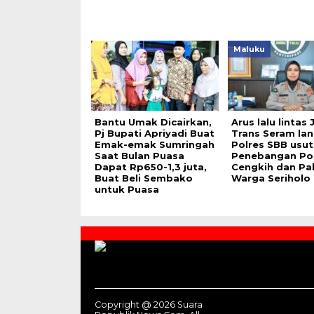
Maluku
Bantu Umak Dicairkan,
Arus lalu lintas 
Pj Bupati Apriyadi Buat
Trans Seram lan
Emak-emak Sumringah
Polres SBB usut
Saat Bulan Puasa
Penebangan Po
Dapat Rp650-1,3 juta,
Cengkih dan Pal
Buat Beli Sembako
Warga Seriholo
untuk Puasa
Contact
Us
Copyright @ 2026 Suara