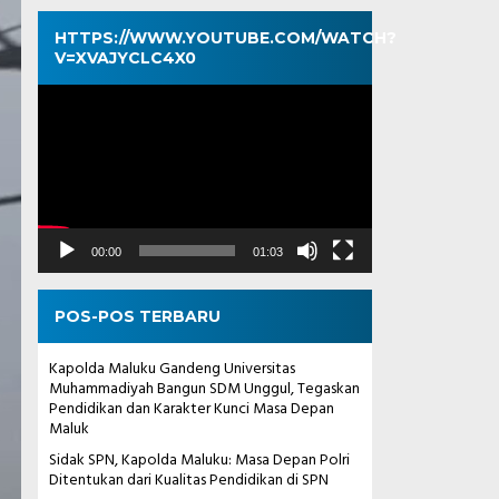
HTTPS://WWW.YOUTUBE.COM/WATCH?
V=XVAJYCLC4X0
Pemutar
Video
00:00
01:03
POS-POS TERBARU
Kapolda Maluku Gandeng Universitas
Muhammadiyah Bangun SDM Unggul, Tegaskan
Pendidikan dan Karakter Kunci Masa Depan
Maluk
Sidak SPN, Kapolda Maluku: Masa Depan Polri
Ditentukan dari Kualitas Pendidikan di SPN