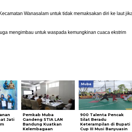
Kecamatan Wanasalam untuk tidak memaksakan diri ke laut jik
 juga mengimbau untuk waspada kemungkinan cuaca ekstrim
Muba
yanan
Pemkab Muba
900 Talenta Pencak
at Jati
Gandeng STIA LAN
Silat Beradu
im
Bandung Kuatkan
Keterampilan di Bupati
Kelembagaan
Cup III Musi Banyuasin