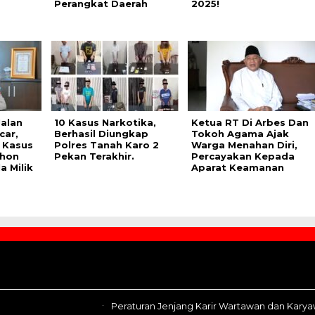
Perangkat Daerah
2025!
Jalan
10 Kasus Narkotika,
Ketua RT Di Arbes Dan
car,
Berhasil Diungkap
Tokoh Agama Ajak
 Kasus
Polres Tanah Karo 2
Warga Menahan Diri,
hon
Pekan Terakhir.
Percayakan Kepada
a Milik
Aparat Keamanan
Peraturan Jenjang Karir Wartawan dan Kary