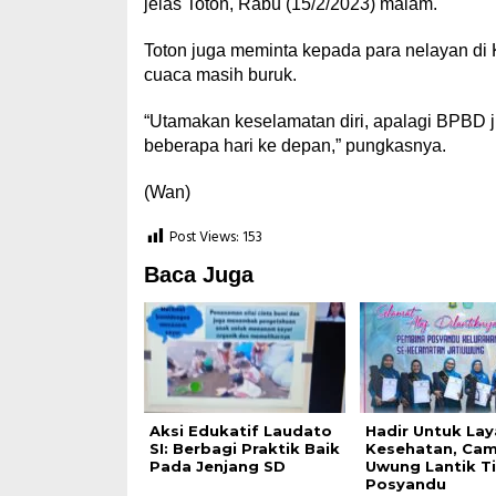
jelas Toton, Rabu (15/2/2023) malam.
Toton juga meminta kepada para nelayan di 
cuaca masih buruk.
“Utamakan keselamatan diri, apalagi BPBD
beberapa hari ke depan,” pungkasnya.
(Wan)
Post Views:
153
Baca Juga
Aksi Edukatif Laudato
Hadir Untuk La
SI: Berbagi Praktik Baik
Kesehatan, Cam
Pada Jenjang SD
Uwung Lantik T
Posyandu