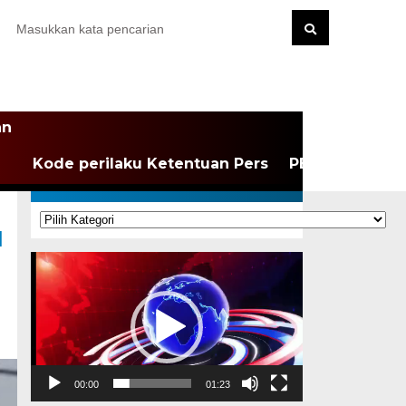
an
Kode perilaku Ketentuan Pers
PEDOMAN MEDI
KATEGORI
Kategori
u
Pemutar
Video
00:00
01:23