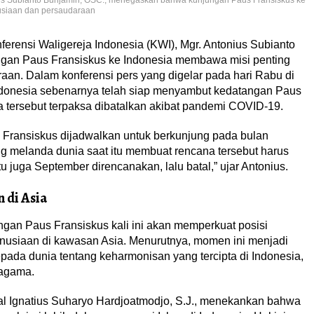
nius Subianto Bunjamin, OSC., menegaskan bahwa kunjungan Paus Fransiskus ke
siaan dan persaudaraan
erensi Waligereja Indonesia (KWI), Mgr. Antonius Subianto
an Paus Fransiskus ke Indonesia membawa misi penting
n. Dalam konferensi pers yang digelar pada hari Rabu di
donesia sebenarnya telah siap menyambut kedatangan Paus
 tersebut terpaksa dibatalkan akibat pandemi COVID-19.
ransiskus dijadwalkan untuk berkunjung pada bulan
 melanda dunia saat itu membuat rencana tersebut harus
u juga September direncanakan, lalu batal,” ujar Antonius.
 di Asia
ngan Paus Fransiskus kali ini akan memperkuat posisi
usiaan di kawasan Asia. Menurutnya, momen ini menjadi
ada dunia tentang keharmonisan yang tercipta di Indonesia,
ragama.
al Ignatius Suharyo Hardjoatmodjo, S.J., menekankan bahwa