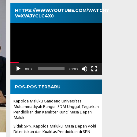
HTTPS://WWW.YOUTUBE.COM/WATCH?
V=XVAJYCLC4X0
Pemutar
Video
00:00
01:03
POS-POS TERBARU
Kapolda Maluku Gandeng Universitas
Muhammadiyah Bangun SDM Unggul, Tegaskan
Pendidikan dan Karakter Kunci Masa Depan
Maluk
Sidak SPN, Kapolda Maluku: Masa Depan Polri
Ditentukan dari Kualitas Pendidikan di SPN