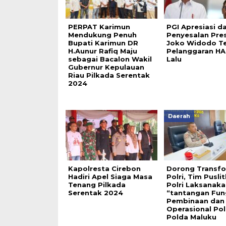
PERPAT Karimun
PGI Apresiasi d
Mendukung Penuh
Penyesalan Pres
Bupati Karimun DR
Joko Widodo Te
H.Aunur Rafiq Maju
Pelanggaran H
sebagai Bacalon Wakil
Lalu
Gubernur Kepulauan
Riau Pilkada Serentak
2024
Daerah
Kapolresta Cirebon
Dorong Transfo
Hadiri Apel Siaga Masa
Polri, Tim Pusli
Tenang Pilkada
Polri Laksanak
Serentak 2024
“tantangan Fun
Pembinaan dan
Operasional Polr
Polda Maluku