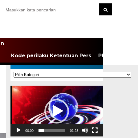
an
Kode perilaku Ketentuan Pers
PEDOMAN MEDI
KATEGORI
Kategori
Pemutar
Video
00:00
01:23