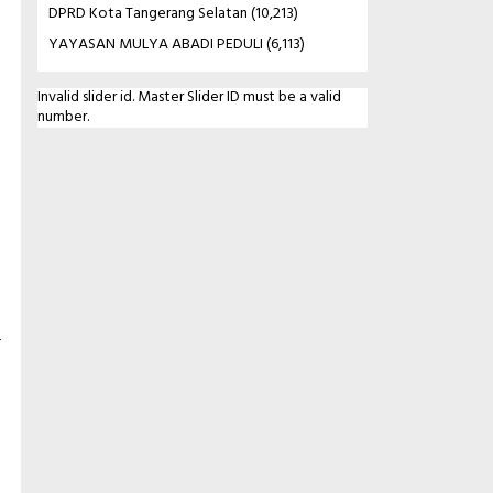
DPRD Kota Tangerang Selatan
(10,213)
YAYASAN MULYA ABADI PEDULI
(6,113)
Invalid slider id. Master Slider ID must be a valid
number.
a
i