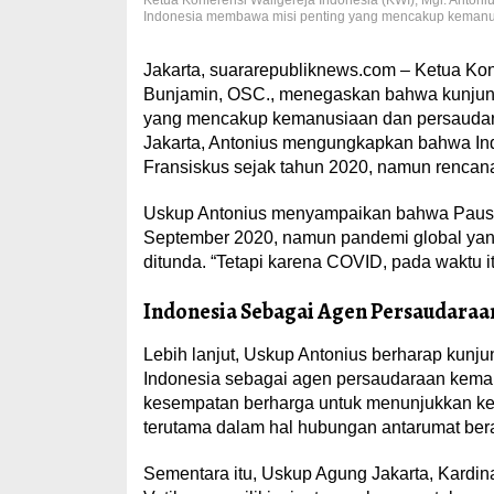
Ketua Konferensi Waligereja Indonesia (KWI), Mgr. Anto
Indonesia membawa misi penting yang mencakup kemanu
Jakarta, suararepubliknews.com – Ketua Konf
Bunjamin, OSC., menegaskan bahwa kunjung
yang mencakup kemanusiaan dan persaudaraa
Jakarta, Antonius mengungkapkan bahwa In
Fransiskus sejak tahun 2020, namun rencana
Uskup Antonius menyampaikan bahwa Paus F
September 2020, namun pandemi global yang
ditunda. “Tetapi karena COVID, pada waktu it
Indonesia Sebagai Agen Persaudaraan
Lebih lanjut, Uskup Antonius berharap kunju
Indonesia sebagai agen persaudaraan keman
kesempatan berharga untuk menunjukkan kep
terutama dalam hal hubungan antarumat be
Sementara itu, Uskup Agung Jakarta, Kardin