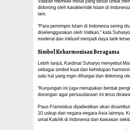
Vatikan memiliki minat yang besar untuk mem
didorong oleh karakteristik Islam di Indone
lain.
“Para pemimpin Islam di Indonesia sering d
diselenggarakan oleh Vatikan,” kata Suhary
moderat dan inklusif menjadi daya tarik ters
Simbol Keharmonisan Beragama
Lebih lanjut, Kardinal Suharyo menyebut Masj
sebagai simbol kuat dari kehidupan harmonis
satu hal yang ingin dihargai dan didorong 
“Kunjungan ini juga merupakan bentuk pengh
dorongan agar persaudaraan ini terus diraw
Paus Fransiskus dijadwalkan akan disambut o
10 uskup dari negara-negara Asia lainnya. 
umat Katolik di Indonesia dan kawasan sekit