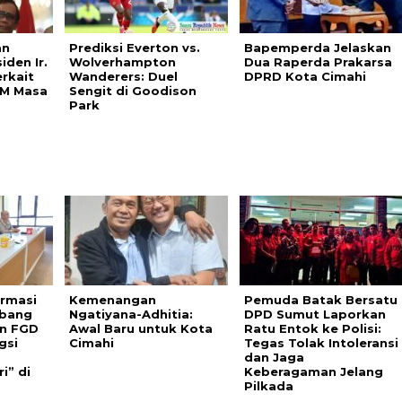
an
Prediksi Everton vs.
Bapemperda Jelaskan
iden Ir.
Wolverhampton
Dua Raperda Prakarsa
rkait
Wanderers: Duel
DPRD Kota Cimahi
AM Masa
Sengit di Goodison
Park
rmasi
Kemenangan
Pemuda Batak Bersatu
tbang
Ngatiyana-Adhitia:
DPD Sumut Laporkan
an FGD
Awal Baru untuk Kota
Ratu Entok ke Polisi:
gsi
Cimahi
Tegas Tolak Intoleransi
dan Jaga
i” di
Keberagaman Jelang
Pilkada