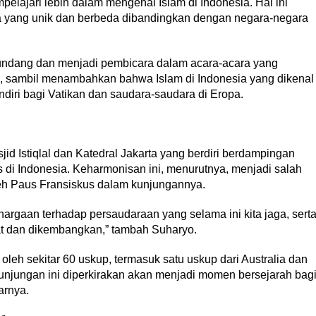
pelajari lebih dalam mengenai Islam di Indonesia. Hal ini
sia yang unik dan berbeda dibandingkan dengan negara-negara
iundang dan menjadi pembicara dalam acara-acara yang
o, sambil menambahkan bahwa Islam di Indonesia yang dikenal
endiri bagi Vatikan dan saudara-saudara di Eropa.
id Istiqlal dan Katedral Jakarta yang berdiri berdampingan
 di Indonesia. Keharmonisan ini, menurutnya, menjadi salah
oleh Paus Fransiskus dalam kunjungannya.
argaan terhadap persaudaraan yang selama ini kita jaga, sert
at dan dikembangkan,” tambah Suharyo.
leh sekitar 60 uskup, termasuk satu uskup dari Australia dan
Kunjungan ini diperkirakan akan menjadi momen bersejarah bag
arnya.