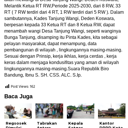
Melantik Ketua RT RW,Periode 2025-2030, dari 8 RW, 33
RT ( 7 RW terdiri dari 4 RT, 1 RW terdiri dari 5 RW ). Dalam
sambutannya, Kades Tanjung Wangi, Deden Koswara,
berpesan kepada 33 Ketua RT dan 8 Ketua RW, dapat
menambah wangi Desa Tanjung Wangi, seperti wanginya
Bunga Tanjung, disamping itu Pinta Kades, kita sebagai
pelayan masyarakat, dapat menampung, data
pembangunan di wilayah , lingkungannya masing-masing.
Sesuai dengan Prinsip, kerja ikhlas, kerja cerdas , kerja
keras dalam menjaga kondusifitas yang aman di wilayah
lingkungannya masing-masing.Suara Republik Biro
Bandung, Ibnu S. SH. CSS. ALC. S.Ip.
Post Views:
162
Baca Juga
Regsosek
Tabrakan
Kepala
Kantor
Dimulai
Antara
Satgas
DPRD Kota