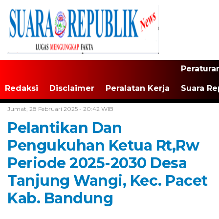
Peratura
Redaksi
Disclaimer
Peralatan Kerja
Suara Re
Home /
Tak Berkategori
Jumat, 28 Februari 2025 - 20:42 WIB
Pelantikan Dan
Pengukuhan Ketua Rt,Rw
Periode 2025-2030 Desa
Tanjung Wangi, Kec. Pacet
Kab. Bandung