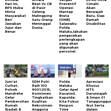
Hari Ini,
Beat Vs CB
Preventif
Cimahi
BPS Muba
di Pasir
Operasi
Akan
Minta
Geleng
Mantap
Berwajah
Masyarakat
Malingping
Brata
Baru, Siap
Beri
Satu Orang
(OMB)
Ramah
Jawaban
Meninggal
Salawaku
Disabilitas
Jujur dan
Dunia.
Polda
Benar
Maluku,lakukan
pengecekan
perlengkapan
yang akan
digunakan
personel.
Maluku
Jum’at
SDM Polri
Polda
Apresiasi
Curhat,
Raih ISO
Maluku
Khusus
Polsek
9001:2015,
Gelar Apel
MTS
Mandrehe
Komitmen
Kasatwil,
Darunnajah
Gelar
Tingkatkan
Kapolda:
& Smpn 01
Pembersihan
Kualitas
Kita Fokus
Tanggunggu
Rumah
Rekrutmen
Respon
Ikut Serta
Ibadah &
Anggota
Time
dalam