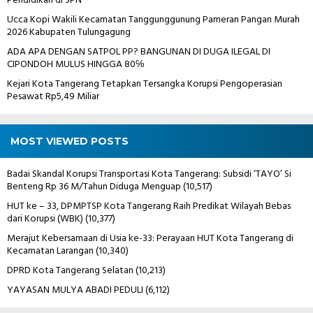
Pendidikan di SPN
Ucca Kopi Wakili Kecamatan Tanggunggunung Pameran Pangan Murah
2026 Kabupaten Tulungagung
ADA APA DENGAN SATPOL PP? BANGUNAN DI DUGA ILEGAL DI
CIPONDOH MULUS HINGGA 80℅
Kejari Kota Tangerang Tetapkan Tersangka Korupsi Pengoperasian
Pesawat Rp5,49 Miliar
MOST VIEWED POSTS
Badai Skandal Korupsi Transportasi Kota Tangerang: Subsidi ‘TAYO’ Si
Benteng Rp 36 M/Tahun Diduga Menguap
(10,517)
HUT ke – 33, DPMPTSP Kota Tangerang Raih Predikat Wilayah Bebas
dari Korupsi (WBK)
(10,377)
Merajut Kebersamaan di Usia ke-33: Perayaan HUT Kota Tangerang di
Kecamatan Larangan
(10,340)
DPRD Kota Tangerang Selatan
(10,213)
YAYASAN MULYA ABADI PEDULI
(6,112)