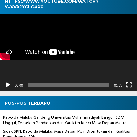
HTTPS://WWW.YOUTUBE.COM/WATCH?
V=XVAJYCLC4X0
Pemutar
Video
00:00
01:03
POS-POS TERBARU
Kapolda Maluku Gandeng Universitas Muhammadiyah Bangun SDM
Unggul, Tegaskan Pendidikan dan Karakter Kunci Masa Depan Maluk
Sidak SPN, Kapolda Maluku: Masa Depan Polri Ditentukan dari Kualitas