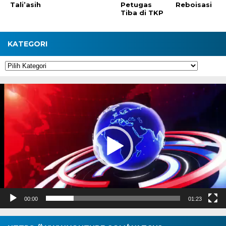
Tali’asih
Petugas
Reboisasi
Tiba di TKP
KATEGORI
Kategori
Pemutar
Video
00:00
01:23