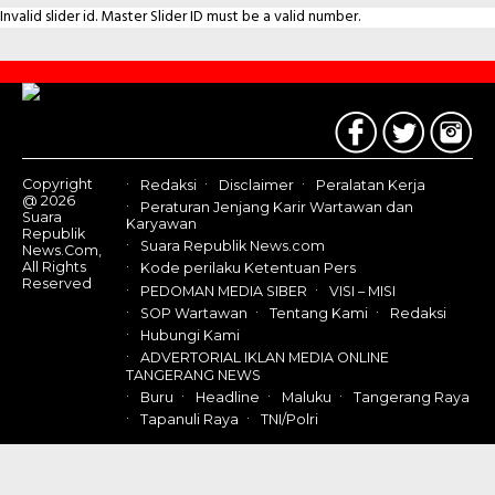
Invalid slider id. Master Slider ID must be a valid number.
Contact
Us
Copyright
Redaksi
Disclaimer
Peralatan Kerja
@ 2026
Peraturan Jenjang Karir Wartawan dan
Suara
Karyawan
Republik
Suara Republik News.com
News.Com,
All Rights
Kode perilaku Ketentuan Pers
Reserved
PEDOMAN MEDIA SIBER
VISI – MISI
SOP Wartawan
Tentang Kami
Redaksi
Hubungi Kami
ADVERTORIAL IKLAN MEDIA ONLINE
TANGERANG NEWS
Buru
Headline
Maluku
Tangerang Raya
Tapanuli Raya
TNI/Polri