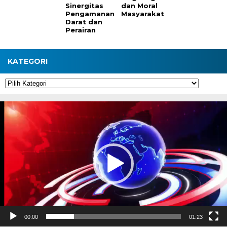
Sinergitas
dan Moral
Pengamanan
Masyarakat
Darat dan
Perairan
KATEGORI
Kategori
Pemutar
Video
00:00
01:23