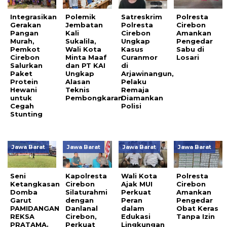
Integrasikan
Polemik
Satreskrim
Polresta
Gerakan
Jembatan
Polresta
Cirebon
Pangan
Kali
Cirebon
Amankan
Murah,
Sukalila,
Ungkap
Pengedar
Pemkot
Wali Kota
Kasus
Sabu di
Cirebon
Minta Maaf
Curanmor
Losari
Salurkan
dan PT KAI
di
Paket
Ungkap
Arjawinangun,
Protein
Alasan
Pelaku
Hewani
Teknis
Remaja
untuk
Pembongkaran
Diamankan
Cegah
Polisi
Stunting
Jawa Barat
Jawa Barat
Jawa Barat
Jawa Barat
Seni
Kapolresta
Wali Kota
Polresta
Ketangkasan
Cirebon
Ajak MUI
Cirebon
Domba
Silaturahmi
Perkuat
Amankan
Garut
dengan
Peran
Pengedar
PAMIDANGAN
Danlanal
dalam
Obat Keras
REKSA
Cirebon,
Edukasi
Tanpa Izin
PRATAMA.
Perkuat
Lingkungan