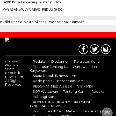
DPRD Kota Tangerang Selatan
(10,209)
YAYASAN MULYA ABADI PEDULI
(6,105)
Invalid slider id. Master Slider ID must be a valid number.
Contact
Us
Copyright
Redaksi
Disclaimer
Peralatan Kerja
@ 2026
Peraturan Jenjang Karir Wartawan dan
Suara
Karyawan
Republik
Suara Republik News.com
News.Com,
All Rights
Kode perilaku Ketentuan Pers
Reserved
PEDOMAN MEDIA SIBER
VISI – MISI
SOP Wartawan
Tentang Kami
Redaksi
Hubungi Kami
ADVERTORIAL IKLAN MEDIA ONLINE
TANGERANG NEWS
Buru
Headline
Maluku
Tangerang Raya