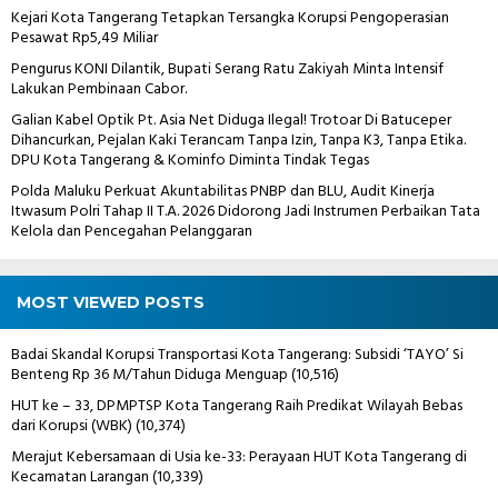
Kejari Kota Tangerang Tetapkan Tersangka Korupsi Pengoperasian
Pesawat Rp5,49 Miliar
Pengurus KONI Dilantik, Bupati Serang Ratu Zakiyah Minta Intensif
Lakukan Pembinaan Cabor.
Galian Kabel Optik Pt. Asia Net Diduga Ilegal! Trotoar Di Batuceper
Dihancurkan, Pejalan Kaki Terancam Tanpa Izin, Tanpa K3, Tanpa Etika.
DPU Kota Tangerang & Kominfo Diminta Tindak Tegas
Polda Maluku Perkuat Akuntabilitas PNBP dan BLU, Audit Kinerja
Itwasum Polri Tahap II T.A. 2026 Didorong Jadi Instrumen Perbaikan Tata
Kelola dan Pencegahan Pelanggaran
MOST VIEWED POSTS
Badai Skandal Korupsi Transportasi Kota Tangerang: Subsidi ‘TAYO’ Si
Benteng Rp 36 M/Tahun Diduga Menguap
(10,516)
HUT ke – 33, DPMPTSP Kota Tangerang Raih Predikat Wilayah Bebas
dari Korupsi (WBK)
(10,374)
Merajut Kebersamaan di Usia ke-33: Perayaan HUT Kota Tangerang di
Kecamatan Larangan
(10,339)