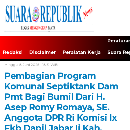
Peratura
Redaksi
Disclaimer
Peralatan Kerja
Suara Re
Home /
Jawa Barat
Minggu, 8 Juni 2025 - 18:51 WIB
Pembagian Program
Komunal Septiktank Dam
Pmt Bagi Bumil Dari H.
Asep Romy Romaya, SE.
Anggota DPR Ri Komisi Ix
Fkb Dapil Jabar Ii Kab.