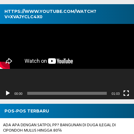
HTTPS://WWW.YOUTUBE.COM/WATCH?
V=XVAJYCLC4X0
Pemutar
Video
00:00
01:03
POS-POS TERBARU
ADA APA DENGAN SATPOL PP? BANGUNAN DI DUGA ILEGAL DI
CIPONDOH MULUS HINGGA 80℅