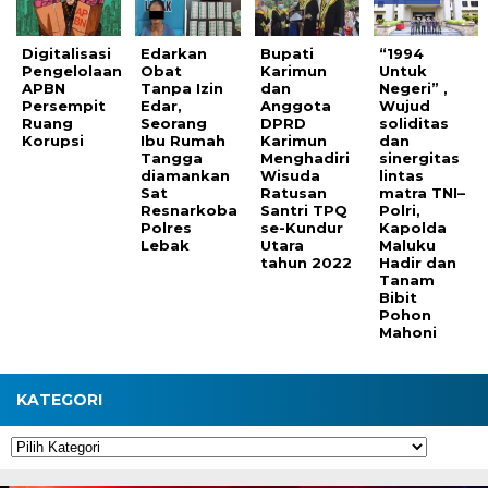
Digitalisasi
Edarkan
Bupati
“1994
Pengelolaan
Obat
Karimun
Untuk
APBN
Tanpa Izin
dan
Negeri” ,
Persempit
Edar,
Anggota
Wujud
Ruang
Seorang
DPRD
soliditas
Korupsi
Ibu Rumah
Karimun
dan
Tangga
Menghadiri
sinergitas
diamankan
Wisuda
lintas
Sat
Ratusan
matra TNI–
Resnarkoba
Santri TPQ
Polri,
Polres
se-Kundur
Kapolda
Lebak
Utara
Maluku
tahun 2022
Hadir dan
Tanam
Bibit
Pohon
Mahoni
KATEGORI
Kategori