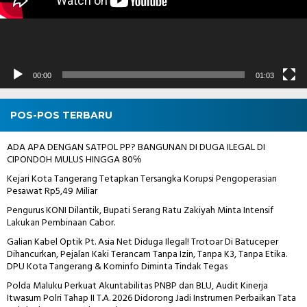
00:00
01:03
POS-POS TERBARU
ADA APA DENGAN SATPOL PP? BANGUNAN DI DUGA ILEGAL DI
CIPONDOH MULUS HINGGA 80℅
Kejari Kota Tangerang Tetapkan Tersangka Korupsi Pengoperasian
Pesawat Rp5,49 Miliar
Pengurus KONI Dilantik, Bupati Serang Ratu Zakiyah Minta Intensif
Lakukan Pembinaan Cabor.
Galian Kabel Optik Pt. Asia Net Diduga Ilegal! Trotoar Di Batuceper
Dihancurkan, Pejalan Kaki Terancam Tanpa Izin, Tanpa K3, Tanpa Etika.
DPU Kota Tangerang & Kominfo Diminta Tindak Tegas
Polda Maluku Perkuat Akuntabilitas PNBP dan BLU, Audit Kinerja
Itwasum Polri Tahap II T.A. 2026 Didorong Jadi Instrumen Perbaikan Tata