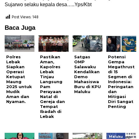
Sujarwo selaku kepala desa…..Yps/Kbt
Post Views:
148
Baca Juga
Polres
Pastikan
Satgas
Potensi
Lebak
Aman,
OMP
Gempa
Siapkan
Kapolres
Salawaku
Megathrust
Operasi
Lebak
Kendalikan
di 15
Ketupat
Tinjau
Demo
Segmen di
Maung
Langsung
Mahasiswa
Indonesia:
2025 untuk
Pam
Buru di KPU
Peringatan
Mudik
Perayaan
Maluku
dan
Aman dan
Natal di
Mitigasi
Nyaman.
Gereja dan
Diri Sangat
Tempat
Penting
Ibadah di
Lebak
Maluku