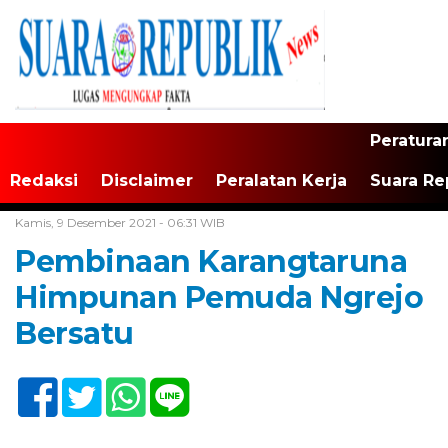
Peratura
Redaksi
Disclaimer
Peralatan Kerja
Suara Re
Home /
Tak Berkategori
Kamis, 9 Desember 2021 - 06:31 WIB
Pembinaan Karangtaruna
Himpunan Pemuda Ngrejo
Bersatu