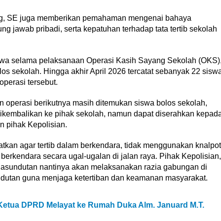
bing, SE juga memberikan pemahaman mengenai bahaya
 jawab pribadi, serta kepatuhan terhadap tata tertib sekolah
wa selama pelaksanaan Operasi Kasih Sayang Sekolah (OKS)
 sekolah. Hingga akhir April 2026 tercatat sebanyak 22 sisw
perasi tersebut.
 operasi berikutnya masih ditemukan siswa bolos sekolah,
kembalikan ke pihak sekolah, namun dapat diserahkan kepad
n pihak Kepolisian.
atkan agar tertib dalam berkendara, tidak menggunakan knalpot
berkendara secara ugal-ugalan di jalan raya. Pihak Kepolisian,
sundutan nantinya akan melaksanakan razia gabungan di
utan guna menjaga ketertiban dan keamanan masyarakat.
tua DPRD Melayat ke Rumah Duka Alm. Januard M.T.