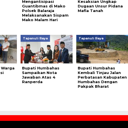
Mengantisipasi
Kesaksian Ungkap
Guantibmas di Mako
Dugaan Unsur Pidana
Polsek Balaraja
Mafia Tanah
Melaksanakan Sispam
Mako Malam Hari
Tapanuli Raya
Tapanuli Raya
i, Warga
Bupati Humbahas
Bupati Humbahas
si
Sampaikan Nota
Kembali Tinjau Jalan
Jawaban Atas 4
Perbatasan Kabupaten
Ranperda
Humbahas Dengan
Pakpak Bharat