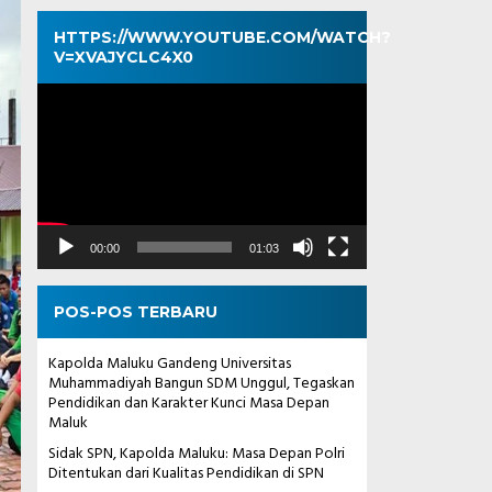
HTTPS://WWW.YOUTUBE.COM/WATCH?
V=XVAJYCLC4X0
Pemutar
Video
00:00
01:03
POS-POS TERBARU
Kapolda Maluku Gandeng Universitas
Muhammadiyah Bangun SDM Unggul, Tegaskan
Pendidikan dan Karakter Kunci Masa Depan
Maluk
Sidak SPN, Kapolda Maluku: Masa Depan Polri
Ditentukan dari Kualitas Pendidikan di SPN