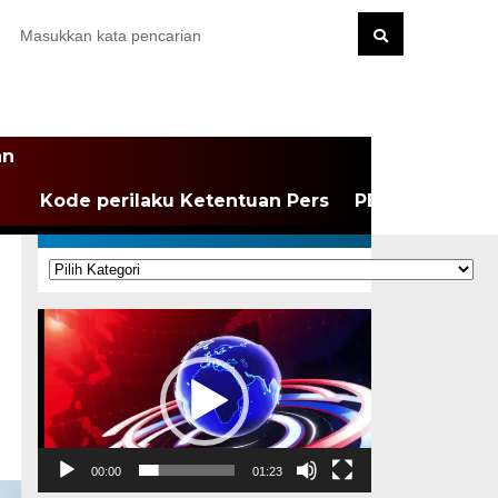
an
Kode perilaku Ketentuan Pers
PEDOMAN MEDI
KATEGORI
Kategori
Pemutar
Video
00:00
01:23