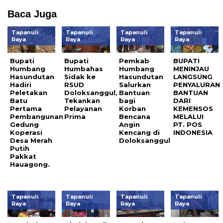
Baca Juga
Tapanuli
Tapanuli
Tapanuli
Tapanuli
Raya
Raya
Raya
Raya
Bupati
Bupati
Pemkab
BUPATI
Humbang
Humbahas
Humbang
MENINJAU
Hasundutan
Sidak ke
Hasundutan
LANGSUNG
Hadiri
RSUD
Salurkan
PENYALURAN
Peletakan
Doloksanggul,
Bantuan
BANTUAN
Batu
Tekankan
bagi
DARI
Pertama
Pelayanan
Korban
KEMENSOS
Pembangunan
Prima
Bencana
MELALUI
Gedung
Angin
PT. POS
Koperasi
Kencang di
INDONESIA
Desa Merah
Doloksanggul
Putih
Pakkat
Hauagong.
Tapanuli
Tapanuli
Tapanuli
Tapanuli
Raya
Raya
Raya
Raya