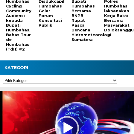
Humbahas
Disdukcapil
Bupati
Polres
Cycling
Humbahas
Humbahas
Humbahas
Community
Gelar
Bersama
laksanakan
Audiensi
Forum
BNPB
Kerja Bakti
kepada
Konsultasi
Rapat
Bersama
Bupati
Publik
Pasca
Masyarakat
Humbahas,
Bencana
Doloksanggul
Bahas Tour
Hidrometeorologi
de
Sumatera
Humbahas
(TdH) #2
KATEGORI
Kategori
Pemutar
Video