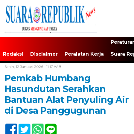
Peratura
Redaksi
Disclaimer
Peralatan Kerja
Suara Re
Home /
Tapanuli Raya
Senin, 12 Januari 2026 - 11:17 WIB
Pemkab Humbang
Hasundutan Serahkan
Bantuan Alat Penyuling Air
di Desa Panggugunan