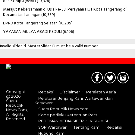
dari Korupsi (WBK)
(10,374)
Merajut Kebersamaan di Usia ke-33: Perayaan HUT Kota Tangerang di
Kecamatan Larangan
(10,339)
DPRD Kota Tangerang Selatan
(10,209)
YAYASAN MULYA ABADI PEDULI
(6,106)
Invalid slider id. Master Slider ID must be a valid number.
Contact
Us
Copyright
Redaksi
Disclaimer
Peralatan Kerja
@ 2026
Peraturan Jenjang Karir Wartawan dan
Suara
Karyawan
Republik
Suara Republik News.com
News.Com,
All Rights
Kode perilaku Ketentuan Pers
Reserved
PEDOMAN MEDIA SIBER
VISI – MISI
SOP Wartawan
Tentang Kami
Redaksi
Hubungi Kami