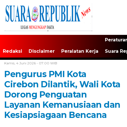
Peratura
Redaksi
Disclaimer
Peralatan Kerja
Suara Re
Home /
Jawa Barat
Kamis, 4 Juni 2026 - 07:00 WIB
Pengurus PMI Kota
Cirebon Dilantik, Wali Kota
Dorong Penguatan
Layanan Kemanusiaan dan
Kesiapsiagaan Bencana