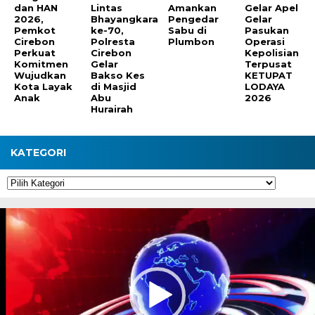
dan HAN
Lintas
Amankan
Gelar Apel
2026,
Bhayangkara
Pengedar
Gelar
Pemkot
ke-70,
Sabu di
Pasukan
Cirebon
Polresta
Plumbon
Operasi
Perkuat
Cirebon
Kepolisian
Komitmen
Gelar
Terpusat
Wujudkan
Bakso Kes
KETUPAT
Kota Layak
di Masjid
LODAYA
Anak
Abu
2026
Hurairah
KATEGORI
Kategori
Pemutar
Video