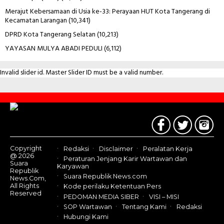
Merajut Kebersamaan di Usia ke-33: Perayaan HUT Kota Tangerang di
Kecamatan Larangan
(10,341)
DPRD Kota Tangerang Selatan
(10,213)
YAYASAN MULYA ABADI PEDULI
(6,112)
Invalid slider id. Master Slider ID must be a valid number.
Contact
Us
Copyright
Redaksi
Disclaimer
Peralatan Kerja
@ 2026
Peraturan Jenjang Karir Wartawan dan
Suara
Karyawan
Republik
Suara Republik News.com
News.Com,
All Rights
Kode perilaku Ketentuan Pers
Reserved
PEDOMAN MEDIA SIBER
VISI – MISI
SOP Wartawan
Tentang Kami
Redaksi
Hubungi Kami