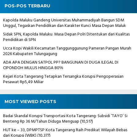
POS-POS TERBARU
Kapolda Maluku Gandeng Universitas Muhammadiyah Bangun SDM
Unggul, Tegaskan Pendidikan dan Karakter Kunci Masa Depan Maluk
Sidak SPN, Kapolda Maluku: Masa Depan Polri Ditentukan dari Kualitas
Pendidikan di SPN
Ucca Kopi Wakili Kecamatan Tanggunggunung Pameran Pangan Murah
2026 Kabupaten Tulungagung
ADA APA DENGAN SATPOL PP? BANGUNAN DI DUGA ILEGAL DI
CIPONDOH MULUS HINGGA 80℅
Kejari Kota Tangerang Tetapkan Tersangka Korupsi Pengoperasian
Pesawat Rp5,49 Miliar
MOST VIEWED POSTS
Badai Skandal Korupsi Transportasi Kota Tangerang: Subsidi ‘TAYO’ Si
Benteng Rp 36 M/Tahun Diduga Menguap
(10,517)
HUT ke – 33, DPMPTSP Kota Tangerang Raih Predikat Wilayah Bebas
dari Korupsi (WBK)
(10,377)