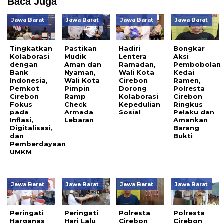
Baca Juga
Jawa Barat
Jawa Barat
Jawa Barat
Jawa Barat
Tingkatkan
Pastikan
Hadiri
Bongkar
Kolaborasi
Mudik
Lentera
Aksi
dengan
Aman dan
Ramadan,
Pembobolan
Bank
Nyaman,
Wali Kota
Kedai
Indonesia,
Wali Kota
Cirebon
Ramen,
Pemkot
Pimpin
Dorong
Polresta
Cirebon
Ramp
Kolaborasi
Cirebon
Fokus
Check
Kepedulian
Ringkus
pada
Armada
Sosial
Pelaku dan
Inflasi,
Lebaran
Amankan
Digitalisasi,
Barang
dan
Bukti
Pemberdayaan
UMKM
Jawa Barat
Jawa Barat
Jawa Barat
Jawa Barat
Peringati
Peringati
Polresta
Polresta
Harganas
Hari Lalu
Cirebon
Cirebon