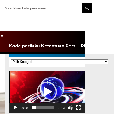
an
Kode perilaku Ketentuan Pers
PEDOMAN MEDI
KATEGORI
Kategori
Pemutar
Video
00:00
01:23