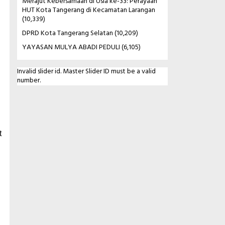
Merajut Kebersamaan di Usia ke-33: Perayaan
HUT Kota Tangerang di Kecamatan Larangan
(10,339)
DPRD Kota Tangerang Selatan
(10,209)
YAYASAN MULYA ABADI PEDULI
(6,105)
Invalid slider id. Master Slider ID must be a valid
number.
t