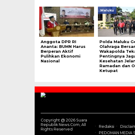
Maluku
Anggota DPR RI
Polda Maluku Ge
Ananta: BUMN Harus
Olahraga Bersa
Berperan Aktif
Wakapolda Tek
Pulihkan Ekonomi
Pentingnya Jag
Nasional
Kesehatan Jela
Ramadan dan O
Ketupat
Contact
Us
Copyright @ 2026 Suara
Republik News.Com, All
Redaksi
Disclai
Rights Reserved
PEDOMAN MEDIA S