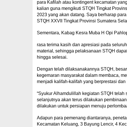
para Kafilah atau kontingent kecamatan yang
kalian guna mengikuti STQH Tingkat Provin
2023 yang akan datang. Saya berharap para 
STQH XXVII Tingkat Provinsi Sumatera Selat
Sementara, Kabag Kesra Muba H Opi Pahlo
rasa terima kasih dan apresiasi pada selur
material, sehingga pelaksanaan STQH dapat 
hingga selesai.
Dengan telah dilaksanakannya STQH, besa
kegemaran masyarakat dalam membaca, mem
menjadi kalifah-kalifah yang berprestasi dan 
“Syukur Alhamdulillah kegiatan STQH telah s
selanjutnya akan terus dilakukan pembinaan
dilakukan untuk persiapan menuju perlombaa
Adapun para pemenang diantaranya, penetap
Kecamatan Keluang, 3 Bayung Lencir, 4 Kec