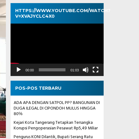
HTTPS://WWW.YOUTUBE.COM/WATCH?
V=XVAJYCLC4X0
Pemutar
Video
00:00
01:03
POS-POS TERBARU
ADA APA DENGAN SATPOL PP? BANGUNAN DI
DUGA ILEGAL DI CIPONDOH MULUS HINGGA
80℅
Kejari Kota Tangerang Tetapkan Tersangka
Korupsi Pengoperasian Pesawat Rp5,49 Miliar
Pengurus KONI Dilantik, Bupati Serang Ratu