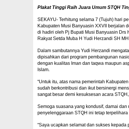
Plakat Tinggi Raih Juara Umum STQH Ting
SEKAYU- Terhitung selama 7 (Tujuh) hari pe
Kabupaten Musi Banyuasin XXVII berjalan de
di hadiri oleh Pj Bupati Musi Banyuasin Drs
Rakyat Setda Muba H Yudi Herzandi SH MH, 
Dalam sambutannya Yudi Herzandi mengatak
dipisahkan dari program pembangunan nasio
dengan kualitas Iman dan taqwa maupun asp
Islam.
“Untuk itu, atas nama pemerintah Kabupate
sudah berkontribusi dan ikut bersinergi me
sangat besar demi kesuksesan acara STQH,
Semoga suasana yang kondusif, damai dan re
penyelenggaraan STQH ini tetap terpelihar
“Saya ucapkan selamat dan sukses kepada pa