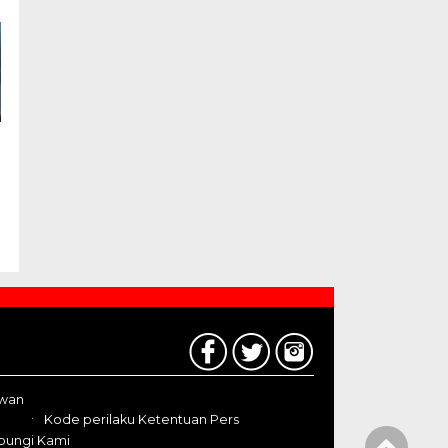
awan
Kode perilaku Ketentuan Pers
bungi Kami