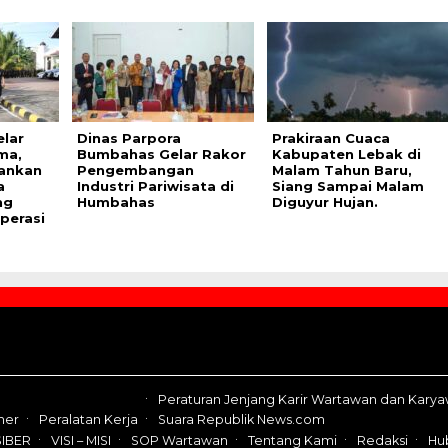
lar
Dinas Parpora
Prakiraan Cuaca
ma,
Bumbahas Gelar Rakor
Kabupaten Lebak di
ankan
Pengembangan
Malam Tahun Baru,
a
Industri Pariwisata di
Siang Sampai Malam
ng
Humbahas
Diguyur Hujan.
perasi
Peraturan Jenjang Karir Wartawan dan Kary
mer
Peralatan Kerja
Suara Republik News.com
IBER
VISI – MISI
SOP Wartawan
Tentang Kami
Redaksi
Hu