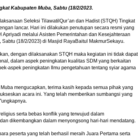
kat Kabupaten Muba, Sabtu (18/2/2023.
laksanaan Seleksi TilawatilQur’an dan Hadist (STQH) Tingkat
ngan lancar. Hari ini dilakukan penutupan secara resmi yang
 H Apriyadi melalui Asisten Pemerintahan dan Kesejahteraan
Sabtu (18/2/2023) di Masjid RayaBaitul MakmurSekayu.
an, dengan dilaksanakan STQH maka kegiatan ini tidak dapat
nal, dalam aspek peningkatan kualitas SDM yang berkaitan
ek-aspek peningkatan Ilmu pengetahuan tentang syiar agama
n Muba mengucapkan, terima kasih kepada semua pihak yang
nsukseskan acara ini. Yang telah memberikan sumbangsi yang
”ungkapnya.
ligius serta bebas konflik yang terwujud dalam
a dan dikembangkan dalam menyongsong hari-hari mendatang.⁣
ra peserta yang telah berhasil meraih Juara Pertama serta