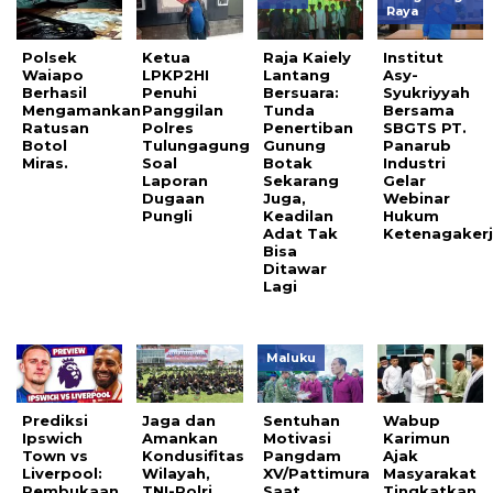
Raya
Polsek
Ketua
Raja Kaiely
Institut
Waiapo
LPKP2HI
Lantang
Asy-
Berhasil
Penuhi
Bersuara:
Syukriyyah
Mengamankan
Panggilan
Tunda
Bersama
Ratusan
Polres
Penertiban
SBGTS PT.
Botol
Tulungagung
Gunung
Panarub
Miras.
Soal
Botak
Industri
Laporan
Sekarang
Gelar
Dugaan
Juga,
Webinar
Pungli
Keadilan
Hukum
Adat Tak
Ketenagakerj
Bisa
Ditawar
Lagi
Maluku
Prediksi
Jaga dan
Sentuhan
Wabup
Ipswich
Amankan
Motivasi
Karimun
Town vs
Kondusifitas
Pangdam
Ajak
Liverpool:
Wilayah,
XV/Pattimura
Masyarakat
Pembukaan
TNI-Polri
Saat
Tingkatkan