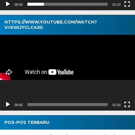
00:00
01:23
HTTPS://WWW.YOUTUBE.COM/WATCH?
V=XVAJYCLC4X0
Pemutar
Video
00:00
01:03
POS-POS TERBARU