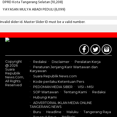
DPRD Kota Tangerang Selatan
(10,208)
YAYASAN MULYA ABADI PEDULI
(6,099)
Invalid slider id. Master Slider ID must be a valid number.
Contact
Us
Copyright
Redaksi
Disclaimer
Peralatan Kerja
@ 2026
Peraturan Jenjang Karir Wartawan dan
Suara
Karyawan
Republik
Suara Republik News.com
News.Com,
All Rights
Kode perilaku Ketentuan Pers
Reserved
PEDOMAN MEDIA SIBER
VISI – MISI
SOP Wartawan
Tentang Kami
Redaksi
Hubungi Kami
ADVERTORIAL IKLAN MEDIA ONLINE
TANGERANG NEWS
Buru
Headline
Maluku
Tangerang Raya