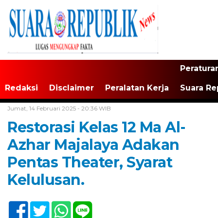
Peratura
Redaksi
Disclaimer
Peralatan Kerja
Suara Re
Home /
Tak Berkategori
Jumat, 14 Februari 2025 - 20:36 WIB
Restorasi Kelas 12 Ma Al-
Azhar Majalaya Adakan
Pentas Theater, Syarat
Kelulusan.