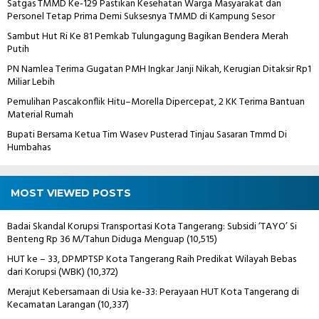
Satgas TMMD Ke-129 Pastikan Kesehatan Warga Masyarakat dan
Personel Tetap Prima Demi Suksesnya TMMD di Kampung Sesor
Sambut Hut Ri Ke 81 Pemkab Tulungagung Bagikan Bendera Merah
Putih
PN Namlea Terima Gugatan PMH Ingkar Janji Nikah, Kerugian Ditaksir Rp1
Miliar Lebih
Pemulihan Pascakonflik Hitu–Morella Dipercepat, 2 KK Terima Bantuan
Material Rumah
Bupati Bersama Ketua Tim Wasev Pusterad Tinjau Sasaran Tmmd Di
Humbahas
MOST VIEWED POSTS
Badai Skandal Korupsi Transportasi Kota Tangerang: Subsidi ‘TAYO’ Si
Benteng Rp 36 M/Tahun Diduga Menguap
(10,515)
HUT ke – 33, DPMPTSP Kota Tangerang Raih Predikat Wilayah Bebas
dari Korupsi (WBK)
(10,372)
Merajut Kebersamaan di Usia ke-33: Perayaan HUT Kota Tangerang di
Kecamatan Larangan
(10,337)