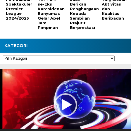
Spektakuler
se-Eks
Berikan
Aktivitas
Premier
Karesidenan
Penghargaan
dan
League
Banyumas
Kepada
Kualitas
2024/2025
Gelar Apel
Sembilan
Beribadah
Jam
Prajurit
Pimpinan
Berprestasi
KATEGORI
Kategori
Pemutar
Video