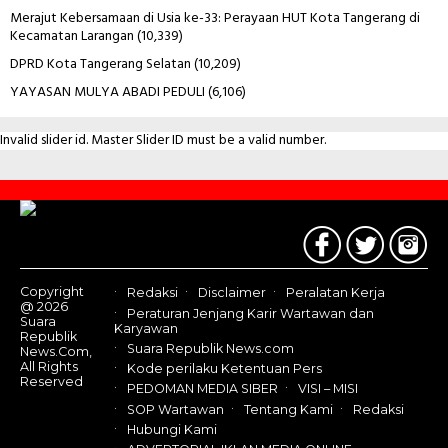
Merajut Kebersamaan di Usia ke-33: Perayaan HUT Kota Tangerang di
Kecamatan Larangan
(10,339)
DPRD Kota Tangerang Selatan
(10,209)
YAYASAN MULYA ABADI PEDULI
(6,106)
Invalid slider id. Master Slider ID must be a valid number.
Contact
Us
Copyright
Redaksi
Disclaimer
Peralatan Kerja
@ 2026
Peraturan Jenjang Karir Wartawan dan
Suara
Karyawan
Republik
Suara Republik News.com
News.Com,
All Rights
Kode perilaku Ketentuan Pers
Reserved
PEDOMAN MEDIA SIBER
VISI – MISI
SOP Wartawan
Tentang Kami
Redaksi
Hubungi Kami