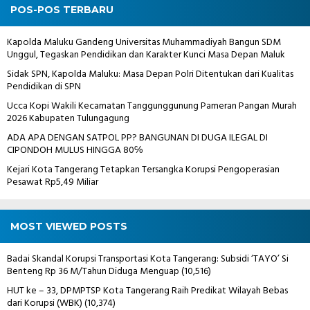
POS-POS TERBARU
Kapolda Maluku Gandeng Universitas Muhammadiyah Bangun SDM
Unggul, Tegaskan Pendidikan dan Karakter Kunci Masa Depan Maluk
Sidak SPN, Kapolda Maluku: Masa Depan Polri Ditentukan dari Kualitas
Pendidikan di SPN
Ucca Kopi Wakili Kecamatan Tanggunggunung Pameran Pangan Murah
2026 Kabupaten Tulungagung
ADA APA DENGAN SATPOL PP? BANGUNAN DI DUGA ILEGAL DI
CIPONDOH MULUS HINGGA 80℅
Kejari Kota Tangerang Tetapkan Tersangka Korupsi Pengoperasian
Pesawat Rp5,49 Miliar
MOST VIEWED POSTS
Badai Skandal Korupsi Transportasi Kota Tangerang: Subsidi ‘TAYO’ Si
Benteng Rp 36 M/Tahun Diduga Menguap
(10,516)
HUT ke – 33, DPMPTSP Kota Tangerang Raih Predikat Wilayah Bebas
dari Korupsi (WBK)
(10,374)