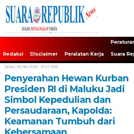
Peratura
Redaksi
Disclaimer
Peralatan Kerja
Suara Re
Home /
Maluku
Selasa, 26 Mei 2026 - 21:24 WIB
Penyerahan Hewan Kurban
Presiden RI di Maluku Jadi
Simbol Kepedulian dan
Persaudaraan, Kapolda:
Keamanan Tumbuh dari
Kebersamaan