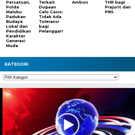
Persatuan,
Terkait
Ambon
THR bagi
Polda
Dugaan
Prajurit dan
Maluku
Calo Casis:
PNS
Padukan
Tidak Ada
Budaya
Toleransi
Lokal dan
bagi
Pendidikan
Pelanggar!
Karakter
Generasi
Muda
KATEGORI
Kategori
Pemutar
Video