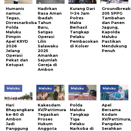
Humanis
Hadirkan
Kurang Dari
Groundbreak
namun
Rasa Aman
1×24 Jam
205 SPPG
Tegas,
Ibadah
Polres
Tambahan
Dirresnarkoba
Tahun
Malra
dan Panen
Polda
Baru,
Berhasil
Jagung,
Maluku
Satgas
Tangkap
Kapolda
Pimpin
Operasi
Pelaku
Maluku
Apel KRYD
Lilin
Pembacokan
Pastikan
2026
Salawaku
di Kolser
Mendukung
Jelang
2025
Penuh
Operasi
Amankan
Pekat dan
Sejumlah
Ketupat
Gereja di
Ambon
Maluku
Maluku
Maluku
Maluku
Hari
Kakesdam
Polda
Apel
Bhayangkara
XV/Pattimura
Maluku
Bersama
ke-80 di
Tegaskan
Tangkap
Kodam
Ambon
Proses
Tiga
XV/Pattimura
Jadi
Hukum
Pelaku
Pangdam
Panggung
Anggota
Narkoba di
Serahkan