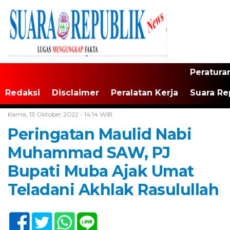
Peratura
Redaksi
Disclaimer
Peralatan Kerja
Suara Re
Home /
Tak Berkategori
Kamis, 13 Oktober 2022 - 14:14 WIB
Peringatan Maulid Nabi
Muhammad SAW, PJ
Bupati Muba Ajak Umat
Teladani Akhlak Rasulullah