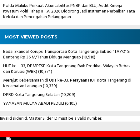
Polda Maluku Perkuat Akuntabilitas PNBP dan BLU, Audit Kinerja
Itwasum Polri Tahap II T.A. 2026 Didorong Jadi Instrumen Perbaikan Tata
Kelola dan Pencegahan Pelanggaran
MOST VIEWED POSTS
Badai Skandal Korupsi Transportasi Kota Tangerang: Subsidi ‘TAYO’ Si
Benteng Rp 36 M/Tahun Diduga Menguap
(10,516)
HUT ke – 33, DPMPTSP Kota Tangerang Raih Predikat Wilayah Bebas
dari Korupsi (WBK)
(10,374)
Merajut Kebersamaan di Usia ke-33: Perayaan HUT Kota Tangerang di
Kecamatan Larangan
(10,339)
DPRD Kota Tangerang Selatan
(10,209)
YAYASAN MULYA ABADI PEDULI
(6,105)
Invalid slider id. Master Slider ID must be a valid number.
Contact