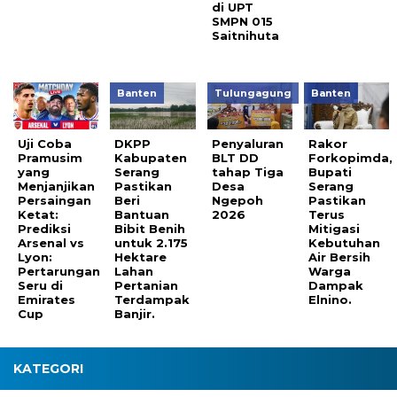
di UPT
SMPN 015
Saitnihuta
Banten
Tulungagung
Banten
Uji Coba
DKPP
Penyaluran
Rakor
Pramusim
Kabupaten
BLT DD
Forkopimda,
yang
Serang
tahap Tiga
Bupati
Menjanjikan
Pastikan
Desa
Serang
Persaingan
Beri
Ngepoh
Pastikan
Ketat:
Bantuan
2026
Terus
Prediksi
Bibit Benih
Mitigasi
Arsenal vs
untuk 2.175
Kebutuhan
Lyon:
Hektare
Air Bersih
Pertarungan
Lahan
Warga
Seru di
Pertanian
Dampak
Emirates
Terdampak
Elnino.
Cup
Banjir.
KATEGORI