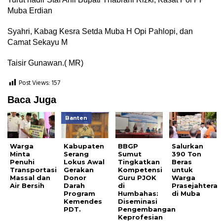
Muba Erdian
Syahri, Kabag Kesra Setda Muba H Opi Pahlopi, dan
Camat Sekayu M
Taisir Gunawan.( MR)
Post Views:
157
Baca Juga
Banten
Warga
Kabupaten
BBGP
Salurkan
Minta
Serang
Sumut
390 Ton
Penuhi
Lokus Awal
Tingkatkan
Beras
Transportasi
Gerakan
Kompetensi
untuk
Massal dan
Donor
Guru PJOK
Warga
Air Bersih
Darah
di
Prasejahtera
Program
Humbahas:
di Muba
Kemendes
Diseminasi
PDT.
Pengembangan
Keprofesian