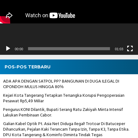
00:00
01:03
POS-POS TERBARU
ADA APA DENGAN SATPOL PP? BANGUNAN DI DUGA ILEGAL DI
CIPONDOH MULUS HINGGA 80℅
Kejari Kota Tangerang Tetapkan Tersangka Korupsi Pengoperasian
Pesawat Rp5,49 Miliar
Pengurus KONI Dilantik, Bupati Serang Ratu Zakiyah Minta Intensif
Lakukan Pembinaan Cabor.
Galian Kabel Optik Pt. Asia Net Diduga Ilegal! Trotoar Di Batuceper
Dihancurkan, Pejalan Kaki Terancam Tanpa Izin, Tanpa K3, Tanpa Etika.
DPU Kota Tangerang & Kominfo Diminta Tindak Tegas