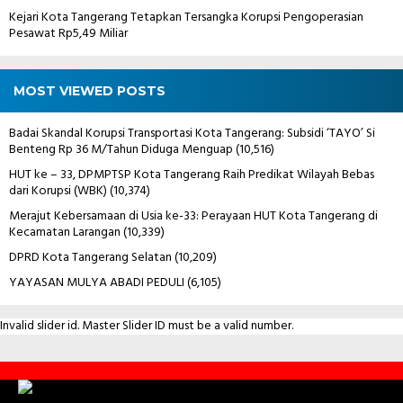
Kejari Kota Tangerang Tetapkan Tersangka Korupsi Pengoperasian
Pesawat Rp5,49 Miliar
MOST VIEWED POSTS
Badai Skandal Korupsi Transportasi Kota Tangerang: Subsidi ‘TAYO’ Si
Benteng Rp 36 M/Tahun Diduga Menguap
(10,516)
HUT ke – 33, DPMPTSP Kota Tangerang Raih Predikat Wilayah Bebas
dari Korupsi (WBK)
(10,374)
Merajut Kebersamaan di Usia ke-33: Perayaan HUT Kota Tangerang di
Kecamatan Larangan
(10,339)
DPRD Kota Tangerang Selatan
(10,209)
YAYASAN MULYA ABADI PEDULI
(6,105)
Invalid slider id. Master Slider ID must be a valid number.
Contact
Us