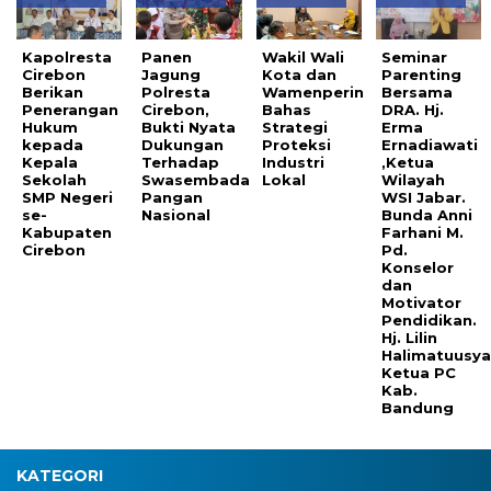
Kapolresta
Panen
Wakil Wali
Seminar
Cirebon
Jagung
Kota dan
Parenting
Berikan
Polresta
Wamenperin
Bersama
Penerangan
Cirebon,
Bahas
DRA. Hj.
Hukum
Bukti Nyata
Strategi
Erma
kepada
Dukungan
Proteksi
Ernadiawati
Kepala
Terhadap
Industri
,Ketua
Sekolah
Swasembada
Lokal
Wilayah
SMP Negeri
Pangan
WSI Jabar.
se-
Nasional
Bunda Anni
Kabupaten
Farhani M.
Cirebon
Pd.
Konselor
dan
Motivator
Pendidikan.
Hj. Lilin
Halimatuusya
Ketua PC
Kab.
Bandung
KATEGORI