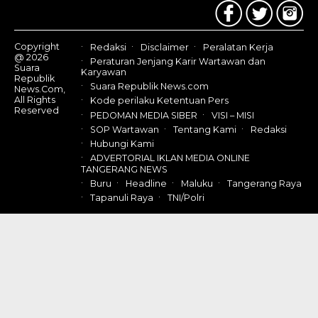
Copyright
Redaksi
Disclaimer
Peralatan Kerja
@ 2026
Peraturan Jenjang Karir Wartawan dan
Suara
Karyawan
Republik
Suara Republik News.com
News.Com,
All Rights
Kode perilaku Ketentuan Pers
Reserved
PEDOMAN MEDIA SIBER
VISI – MISI
SOP Wartawan
Tentang Kami
Redaksi
Hubungi Kami
ADVERTORIAL IKLAN MEDIA ONLINE
TANGERANG NEWS
Buru
Headline
Maluku
Tangerang Raya
Tapanuli Raya
TNI/Polri