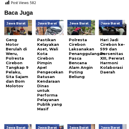
Post Views:
582
Baca Juga
Jawa Barat
Jawa Barat
Jawa Barat
Jawa Barat
Geng
Pastikan
Polresta
Hari Jadi
Motor
Kelayakan
Cirebon
Cirebon ke-
Berulah di
Aset, Wali
Laksanakan
599 dan
Weru,
Kota
Penanggulangan
Porsenitas
Polresta
Cirebon
Pasca
XIII, Pererat
Cirebon
Pimpin
Bencana
Harmoni
Tangkap 9
Apel
Alam Angin
Kolaborasi
Pelaku,
Pengecekan
Puting
Daerah
Sita Sajam
Ratusan
Beliung
dan Bom
Kendaraan
Molotov
Dinas
untuk
Performa
Pelayanan
Publik yang
Masif
Jawa Barat
Jawa Barat
Jawa Barat
Jawa Barat