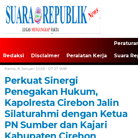
Peratura
Redaksi
Disclaimer
Peralatan Kerja
Suara Re
Home /
Jawa Barat
Kamis, 8 Januari 2026 - 07:27 WIB
Perkuat Sinergi
Penegakan Hukum,
Kapolresta Cirebon Jalin
Silaturahmi dengan Ketua
PN Sumber dan Kajari
Kabupaten Cirebon