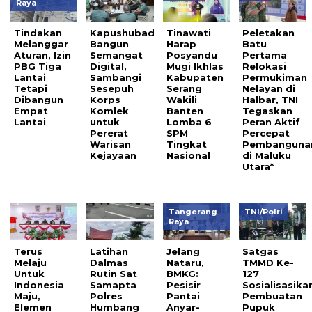
Raya
Tindakan
Kapushubad
Tinawati
Peletakan
Melanggar
Bangun
Harap
Batu
Aturan, Izin
Semangat
Posyandu
Pertama
PBG Tiga
Digital,
Mugi Ikhlas
Relokasi
Lantai
Sambangi
Kabupaten
Permukiman
Tetapi
Sesepuh
Serang
Nelayan di
Dibangun
Korps
Wakili
Halbar, TNI
Empat
Komlek
Banten
Tegaskan
Lantai
untuk
Lomba 6
Peran Aktif
Pererat
SPM
Percepat
Warisan
Tingkat
Pembanguna
Kejayaan
Nasional
di Maluku
Utara*
Tangerang
TNI/Polri
Raya
Terus
Latihan
Jelang
Satgas
Melaju
Dalmas
Nataru,
TMMD Ke-
Untuk
Rutin Sat
BMKG:
127
Indonesia
Samapta
Pesisir
Sosialisasika
Maju,
Polres
Pantai
Pembuatan
Elemen
Humbang
Anyar-
Pupuk