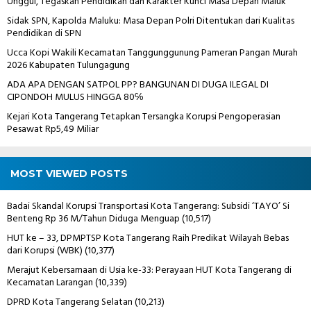
Unggul, Tegaskan Pendidikan dan Karakter Kunci Masa Depan Maluk
Sidak SPN, Kapolda Maluku: Masa Depan Polri Ditentukan dari Kualitas
Pendidikan di SPN
Ucca Kopi Wakili Kecamatan Tanggunggunung Pameran Pangan Murah
2026 Kabupaten Tulungagung
ADA APA DENGAN SATPOL PP? BANGUNAN DI DUGA ILEGAL DI
CIPONDOH MULUS HINGGA 80℅
Kejari Kota Tangerang Tetapkan Tersangka Korupsi Pengoperasian
Pesawat Rp5,49 Miliar
MOST VIEWED POSTS
Badai Skandal Korupsi Transportasi Kota Tangerang: Subsidi ‘TAYO’ Si
Benteng Rp 36 M/Tahun Diduga Menguap
(10,517)
HUT ke – 33, DPMPTSP Kota Tangerang Raih Predikat Wilayah Bebas
dari Korupsi (WBK)
(10,377)
Merajut Kebersamaan di Usia ke-33: Perayaan HUT Kota Tangerang di
Kecamatan Larangan
(10,339)
DPRD Kota Tangerang Selatan
(10,213)