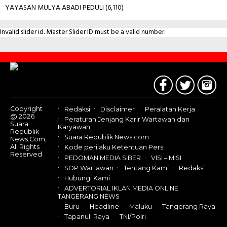
YAYASAN MULYA ABADI PEDULI
(6,110)
Invalid slider id. Master Slider ID must be a valid number.
Contact
Us
Copyright
Redaksi
Disclaimer
Peralatan Kerja
@ 2026
Peraturan Jenjang Karir Wartawan dan
Suara
Karyawan
Republik
Suara Republik News.com
News.Com,
All Rights
Kode perilaku Ketentuan Pers
Reserved
PEDOMAN MEDIA SIBER
VISI – MISI
SOP Wartawan
Tentang Kami
Redaksi
Hubungi Kami
ADVERTORIAL IKLAN MEDIA ONLINE
TANGERANG NEWS
Buru
Headline
Maluku
Tangerang Raya
Tapanuli Raya
TNI/Polri