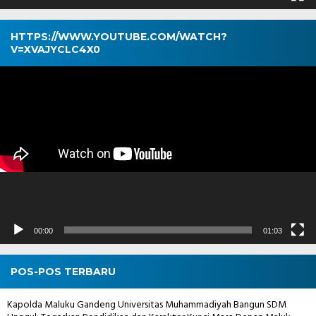
HTTPS://WWW.YOUTUBE.COM/WATCH?
V=XVAJYCLC4X0
Pemutar
Video
00:00
01:03
POS-POS TERBARU
Kapolda Maluku Gandeng Universitas Muhammadiyah Bangun SDM