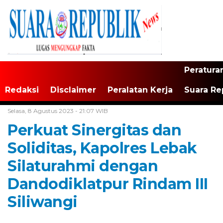
Peratura
Redaksi
Disclaimer
Peralatan Kerja
Suara Re
Home /
Tak Berkategori
Selasa, 8 Agustus 2023 - 21:07 WIB
Perkuat Sinergitas dan
Soliditas, Kapolres Lebak
Silaturahmi dengan
Dandodiklatpur Rindam III
Siliwangi