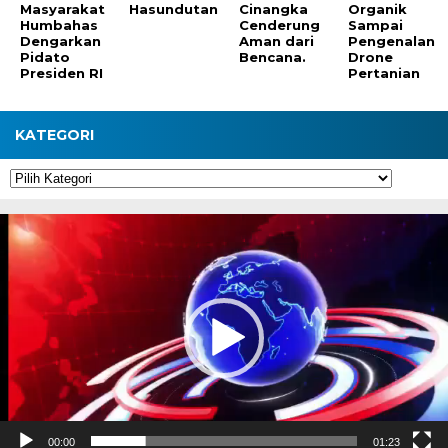
Masyarakat
Hasundutan
Cinangka
Organik
Humbahas
Cenderung
Sampai
Dengarkan
Aman dari
Pengenalan
Pidato
Bencana.
Drone
Presiden RI
Pertanian
KATEGORI
Kategori
Pemutar
Video
00:00
01:23