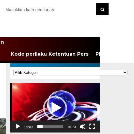
an
Kode perilaku Ketentuan Pers
PEDOMAN MEDI
KATEGORI
Kategori
Pemutar
Video
00:00
01:23