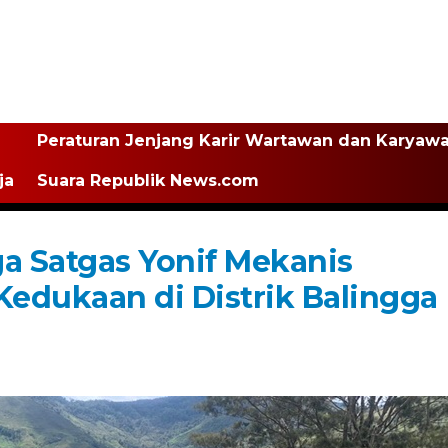
Peraturan Jenjang Karir Wartawan dan Karyaw
ja
Suara Republik News.com
ga Satgas Yonif Mekanis
Kedukaan di Distrik Balingga