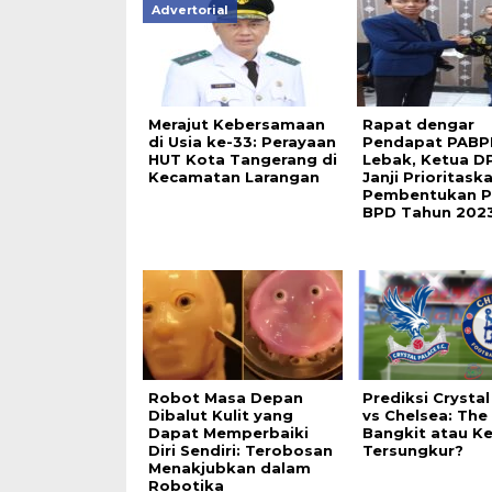
Advertorial
Merajut Kebersamaan
Rapat dengar
di Usia ke-33: Perayaan
Pendapat PABP
HUT Kota Tangerang di
Lebak, Ketua D
Kecamatan Larangan
Janji Prioritask
Pembentukan P
BPD Tahun 2023
Robot Masa Depan
Prediksi Crystal
Dibalut Kulit yang
vs Chelsea: The
Dapat Memperbaiki
Bangkit atau K
Diri Sendiri: Terobosan
Tersungkur?
Menakjubkan dalam
Robotika