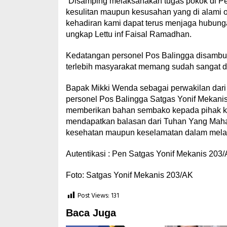
“Disamping melaksanakan tugas pokok di Peg
kesulitan maupun kesusahan yang di alami o
kehadiran kami dapat terus menjaga hubung
ungkap Lettu inf Faisal Ramadhan.
Kedatangan personel Pos Balingga disambut
terlebih masyarakat memang sudah sangat d
Bapak Mikki Wenda sebagai perwakilan dari
personel Pos Balingga Satgas Yonif Mekani
memberikan bahan sembako kepada pihak ke
mendapatkan balasan dari Tuhan Yang Maha
kesehatan maupun keselamatan dalam melaks
Autentikasi : Pen Satgas Yonif Mekanis 203
Foto: Satgas Yonif Mekanis 203/AK
Post Views:
131
Baca Juga