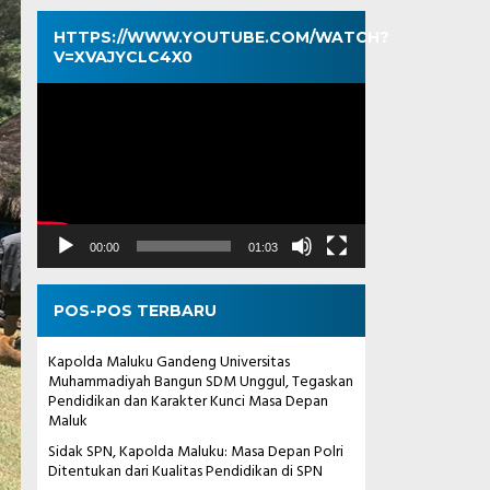
HTTPS://WWW.YOUTUBE.COM/WATCH?
V=XVAJYCLC4X0
Pemutar
Video
00:00
01:03
POS-POS TERBARU
Kapolda Maluku Gandeng Universitas
Muhammadiyah Bangun SDM Unggul, Tegaskan
Pendidikan dan Karakter Kunci Masa Depan
Maluk
Sidak SPN, Kapolda Maluku: Masa Depan Polri
Ditentukan dari Kualitas Pendidikan di SPN