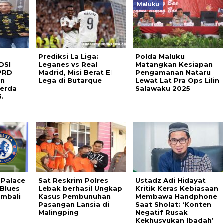
Maluku
Prediksi La Liga:
Polda Maluku
DSI
Leganes vs Real
Matangkan Kesiapan
PRD
Madrid, Misi Berat El
Pengamanan Nataru
an
Lega di Butarque
Lewat Lat Pra Ops Lilin
erda
Salawaku 2025
.
 Palace
Sat Reskrim Polres
Ustadz Adi Hidayat
 Blues
Lebak berhasil Ungkap
Kritik Keras Kebiasaan
embali
Kasus Pembunuhan
Membawa Handphone
Pasangan Lansia di
Saat Sholat: ‘Konten
Malingping
Negatif Rusak
Kekhusyukan Ibadah’