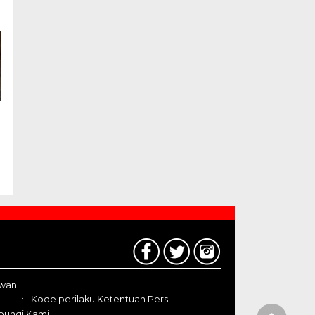
awan
Kode perilaku Ketentuan Pers
bungi Kami