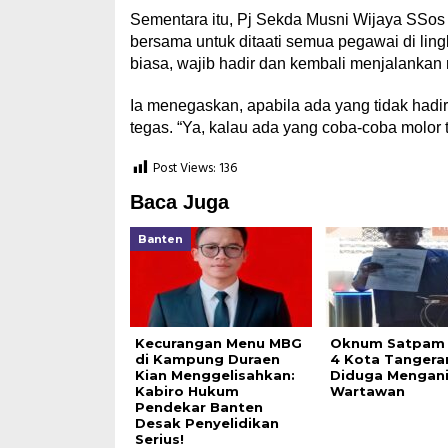
Sementara itu, Pj Sekda Musni Wijaya SSos 
bersama untuk ditaati semua pegawai di li
biasa, wajib hadir dan kembali menjalankan
Ia menegaskan, apabila ada yang tidak hadi
tegas. “Ya, kalau ada yang coba-coba molor 
Post Views:
136
Baca Juga
Banten
Kecurangan Menu MBG
Oknum Satpam
di Kampung Duraen
4 Kota Tangera
Kian Menggelisahkan:
Diduga Mengan
Kabiro Hukum
Wartawan
Pendekar Banten
Desak Penyelidikan
Serius!