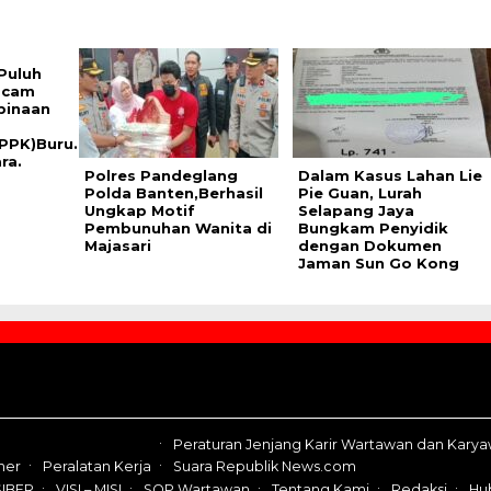
Puluh
scam
binaan
PPK)Buru.
ra.
Polres Pandeglang
Dalam Kasus Lahan Lie
Polda Banten,Berhasil
Pie Guan, Lurah
Ungkap Motif
Selapang Jaya
Pembunuhan Wanita di
Bungkam Penyidik
Majasari
dengan Dokumen
Jaman Sun Go Kong
Peraturan Jenjang Karir Wartawan dan Kary
mer
Peralatan Kerja
Suara Republik News.com
IBER
VISI – MISI
SOP Wartawan
Tentang Kami
Redaksi
Hu