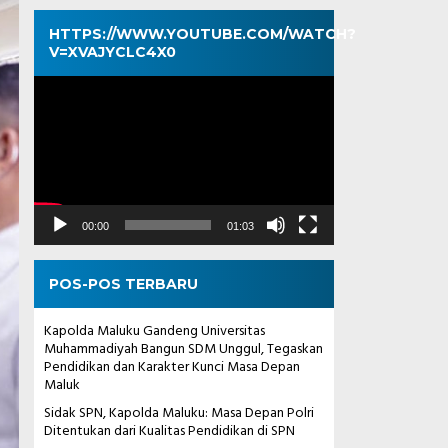
HTTPS://WWW.YOUTUBE.COM/WATCH?
V=XVAJYCLC4X0
Pemutar
Video
00:00
01:03
POS-POS TERBARU
Kapolda Maluku Gandeng Universitas
Muhammadiyah Bangun SDM Unggul, Tegaskan
Pendidikan dan Karakter Kunci Masa Depan
Maluk
Sidak SPN, Kapolda Maluku: Masa Depan Polri
Ditentukan dari Kualitas Pendidikan di SPN