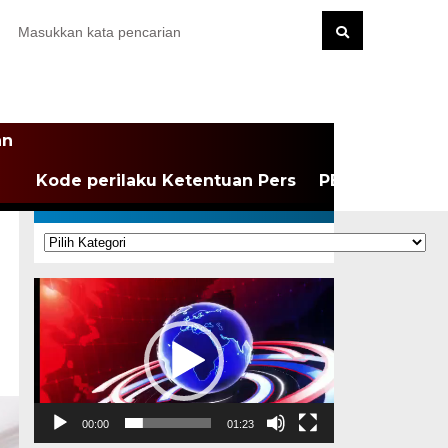
an
Kode perilaku Ketentuan Pers
PEDOMAN MEDI
KATEGORI
Kategori
Pemutar
Video
00:00
01:23