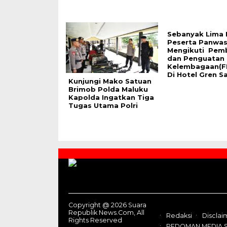
Sebanyak Lima 
Peserta Panwa
Mengikuti Pem
dan Penguatan
Kelembagaan(F
Di Hotel Gren Sa
Kunjungi Mako Satuan
Brimob Polda Maluku
Kapolda Ingatkan Tiga
Tugas Utama Polri
Contact
Us
Copyright @ 2026 Suara
Republik News.Com, All
Redaksi
Disclai
Rights Reserved
PEDOMAN MEDIA S