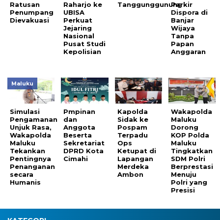
Ratusan
Raharjo ke
Tanggunggunung
Parkir
Penumpang
UBISA
Dispora di
Dievakuasi
Perkuat
Banjar
Jejaring
Wijaya
Nasional
Tanpa
Pusat Studi
Papan
Kepolisian
Anggaran
Maluku
Simulasi
Pmpinan
Kapolda
Wakapolda
Pengamanan
dan
Sidak ke
Maluku
Unjuk Rasa,
Anggota
Pospam
Dorong
Wakapolda
Beserta
Terpadu
KOP Polda
Maluku
Sekretariat
Ops
Maluku
Tekankan
DPRD Kota
Ketupat di
Tingkatkan
Pentingnya
Cimahi
Lapangan
SDM Polri
Penanganan
Merdeka
Berprestasi
secara
Ambon
Menuju
Humanis
Polri yang
Presisi