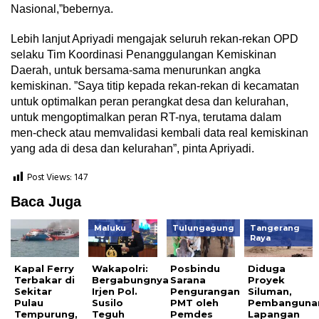
Nasional,”bebernya.
Lebih lanjut Apriyadi mengajak seluruh rekan-rekan OPD
selaku Tim Koordinasi Penanggulangan Kemiskinan
Daerah, untuk bersama-sama menurunkan angka
kemiskinan. ”Saya titip kepada rekan-rekan di kecamatan
untuk optimalkan peran perangkat desa dan kelurahan,
untuk mengoptimalkan peran RT-nya, terutama dalam
men-check atau memvalidasi kembali data real kemiskinan
yang ada di desa dan kelurahan”, pinta Apriyadi.
Post Views:
147
Baca Juga
Maluku
Tulungagung
Tangerang
Raya
Kapal Ferry
Wakapolri:
Posbindu
Diduga
Terbakar di
Bergabungnya
Sarana
Proyek
Sekitar
Irjen Pol.
Pengurangan
Siluman,
Pulau
Susilo
PMT oleh
Pembanguna
Tempurung,
Teguh
Pemdes
Lapangan