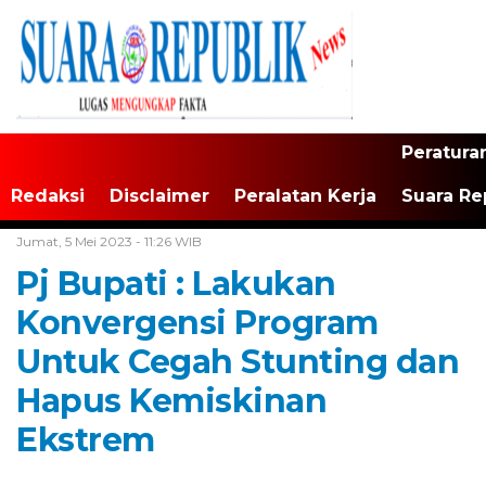
Peratura
Redaksi
Disclaimer
Peralatan Kerja
Suara Re
Home /
Tak Berkategori
Jumat, 5 Mei 2023 - 11:26 WIB
Pj Bupati : Lakukan
Konvergensi Program
Untuk Cegah Stunting dan
Hapus Kemiskinan
Ekstrem