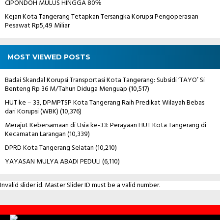
CIPONDOH MULUS HINGGA 80℅
Kejari Kota Tangerang Tetapkan Tersangka Korupsi Pengoperasian
Pesawat Rp5,49 Miliar
MOST VIEWED POSTS
Badai Skandal Korupsi Transportasi Kota Tangerang: Subsidi ‘TAYO’ Si
Benteng Rp 36 M/Tahun Diduga Menguap
(10,517)
HUT ke – 33, DPMPTSP Kota Tangerang Raih Predikat Wilayah Bebas
dari Korupsi (WBK)
(10,376)
Merajut Kebersamaan di Usia ke-33: Perayaan HUT Kota Tangerang di
Kecamatan Larangan
(10,339)
DPRD Kota Tangerang Selatan
(10,210)
YAYASAN MULYA ABADI PEDULI
(6,110)
Invalid slider id. Master Slider ID must be a valid number.
Contact