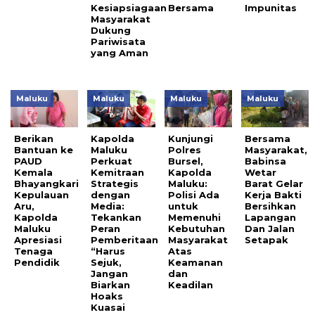
Kesiapsiagaan
Bersama
Impunitas
Masyarakat
Dukung
Pariwisata
yang Aman
Maluku
Maluku
Maluku
Maluku
Berikan
Kapolda
Kunjungi
Bersama
Bantuan ke
Maluku
Polres
Masyarakat,
PAUD
Perkuat
Bursel,
Babinsa
Kemala
Kemitraan
Kapolda
Wetar
Bhayangkari
Strategis
Maluku:
Barat Gelar
Kepulauan
dengan
Polisi Ada
Kerja Bakti
Aru,
Media:
untuk
Bersihkan
Kapolda
Tekankan
Memenuhi
Lapangan
Maluku
Peran
Kebutuhan
Dan Jalan
Apresiasi
Pemberitaan
Masyarakat
Setapak
Tenaga
“Harus
Atas
Pendidik
Sejuk,
Keamanan
Jangan
dan
Biarkan
Keadilan
Hoaks
Kuasai