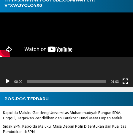
V=XVAJYCLC4X0
Pemutar
Video
00:00
01:03
POS-POS TERBARU
Kapolda Maluku Gandeng Universitas Muhammadiyah Bangun SDM
Unggul, Tegaskan Pendidikan dan Karakter Kunci Masa Depan Maluk
Sidak SPN, Kapolda Maluku: Masa Depan Polri Ditentukan dari Kualitas
Pendidikan di SPN