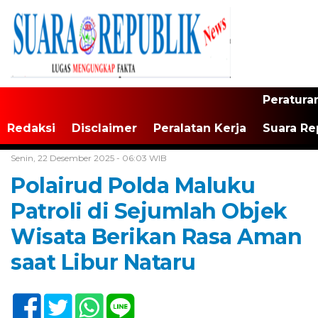
Peratura
Redaksi
Disclaimer
Peralatan Kerja
Suara Re
Home /
Maluku
Senin, 22 Desember 2025 - 06:03 WIB
Polairud Polda Maluku
Patroli di Sejumlah Objek
Wisata Berikan Rasa Aman
saat Libur Nataru