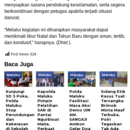
menyiapkan sarana pendukung keselamatan, serta segera
berkoordinasi dengan petugas apabila terjadi situasi
darurat.
“Melalui kegiatan ini diharapkan masyarakat dapat
menikmati libur Natal dan Tahun Baru dengan aman, tertib,
dan kondusif,” harapnya. (Dhet ).
Post Views:
628
Baca Juga
Maluku
Maluku
Maluku
Maluku
Kunjungi
Kapolda
Polda
Sidang Etik
SD 3 Poka,
Maluku
Maluku
Kasus Tual:
Polda
Pimpin
Fasilitasi
Tersangka
Maluku:
Pelatihan
Masa Aksi
Brimob
Stop
SAR di
Demo UIN
Minta Maaf
Perundungan
Pantai
AM.
Terbuka,
dan
Ngurbloat
SANGAJI
Polri
Kekerasan
Malra,
Ambon
Tegaskan
di Sekolah
Perkuat
Gelar Doa
Tak Ada