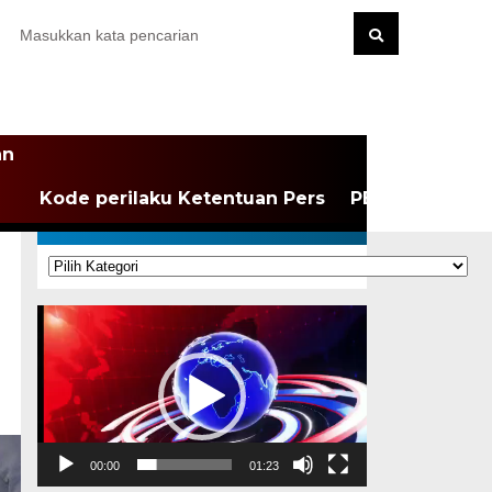
an
Kode perilaku Ketentuan Pers
PEDOMAN MEDI
KATEGORI
Kategori
Pemutar
Video
00:00
01:23