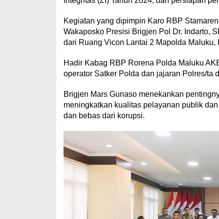
Integritas (ZI) Tahun 2024, dan persiapan p
Kegiatan yang dipimpin Karo RBP Stamarena
Wakaposko Presisi Brigjen Pol Dr. Indarto, SH
dari Ruang Vicon Lantai 2 Mapolda Maluku, 
Hadir Kabag RBP Rorena Polda Maluku AKBP
operator Satker Polda dan jajaran Polres/ta 
Brigjen Mars Gunaso menekankan pentingny
meningkatkan kualitas pelayanan publik dan 
dan bebas dari korupsi.