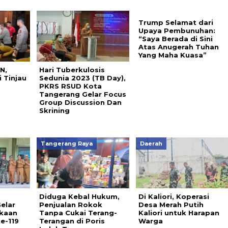
Trump Selamat dari
Upaya Pembunuhan:
“Saya Berada di Sini
Atas Anugerah Tuhan
Yang Maha Kuasa”
N,
Hari Tuberkulosis
 Tinjau
Sedunia 2023 (TB Day),
a
PKRS RSUD Kota
Tangerang Gelar Focus
Group Discussion Dan
Skrining
Tangerang Raya
Daerah
Diduga Kebal Hukum,
‎Di Kaliori, Koperasi
elar
Penjualan Rokok
Desa Merah Putih
kaan
Tanpa Cukai Terang-
Kaliori untuk Harapan
e-119
Terangan di Poris
Warga