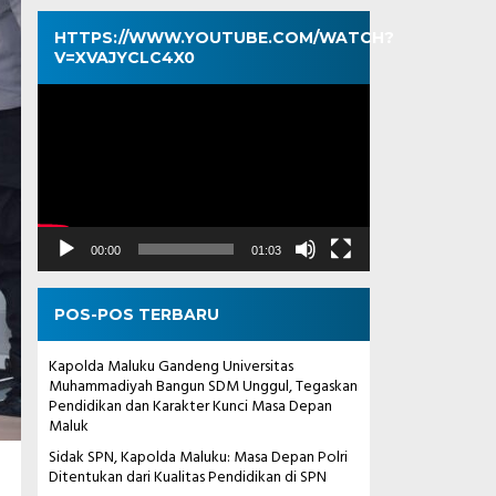
HTTPS://WWW.YOUTUBE.COM/WATCH?
V=XVAJYCLC4X0
Pemutar
Video
00:00
01:03
POS-POS TERBARU
Kapolda Maluku Gandeng Universitas
Muhammadiyah Bangun SDM Unggul, Tegaskan
Pendidikan dan Karakter Kunci Masa Depan
Maluk
Sidak SPN, Kapolda Maluku: Masa Depan Polri
Ditentukan dari Kualitas Pendidikan di SPN