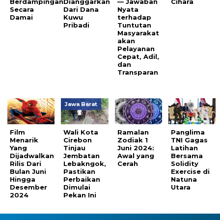
Berdampingan
Dianggarkan
— Jawaban
Cihara
Secara
Dari Dana
Nyata
Damai
Kuwu
terhadap
Pribadi
Tuntutan
Masyarakat
akan
Pelayanan
Cepat, Adil,
dan
Transparan
Jawa Barat
Film
Wali Kota
Ramalan
Panglima
Menarik
Cirebon
Zodiak 1
TNI Gagas
Yang
Tinjau
Juni 2024:
Latihan
Dijadwalkan
Jembatan
Awal yang
Bersama
Rilis Dari
Lebakngok,
Cerah
Solidity
Bulan Juni
Pastikan
Exercise di
Hingga
Perbaikan
Natuna
Desember
Dimulai
Utara
2024
Pekan Ini