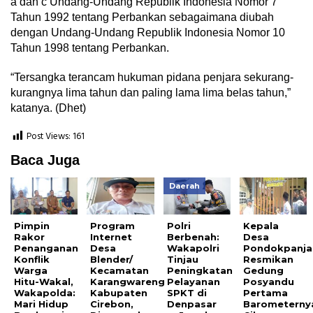
a dan c Undang-Undang Republik Indonesia Nomor 7
Tahun 1992 tentang Perbankan sebagaimana diubah
dengan Undang-Undang Republik Indonesia Nomor 10
Tahun 1998 tentang Perbankan.
“Tersangka terancam hukuman pidana penjara sekurang-
kurangnya lima tahun dan paling lama lima belas tahun,”
katanya. (Dhet)
Post Views:
161
Baca Juga
Daerah
Pimpin
Program
Polri
Kepala
Rakor
Internet
Berbenah:
Desa
Penanganan
Desa
Wakapolri
Pondokpanja
Konflik
Blender/
Tinjau
Resmikan
Warga
Kecamatan
Peningkatan
Gedung
Hitu-Wakal,
Karangwareng
Pelayanan
Posyandu
Wakapolda:
Kabupaten
SPKT di
Pertama
Mari Hidup
Cirebon,
Denpasar
Barometerny