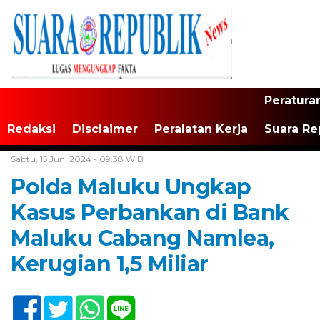
Peratura
Redaksi
Disclaimer
Peralatan Kerja
Suara Re
Home /
Tak Berkategori
Sabtu, 15 Juni 2024 - 09:38 WIB
Polda Maluku Ungkap
Kasus Perbankan di Bank
Maluku Cabang Namlea,
Kerugian 1,5 Miliar