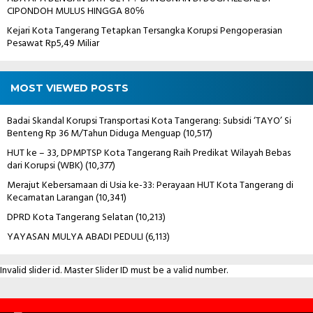
CIPONDOH MULUS HINGGA 80℅
Kejari Kota Tangerang Tetapkan Tersangka Korupsi Pengoperasian
Pesawat Rp5,49 Miliar
MOST VIEWED POSTS
Badai Skandal Korupsi Transportasi Kota Tangerang: Subsidi ‘TAYO’ Si
Benteng Rp 36 M/Tahun Diduga Menguap
(10,517)
HUT ke – 33, DPMPTSP Kota Tangerang Raih Predikat Wilayah Bebas
dari Korupsi (WBK)
(10,377)
Merajut Kebersamaan di Usia ke-33: Perayaan HUT Kota Tangerang di
Kecamatan Larangan
(10,341)
DPRD Kota Tangerang Selatan
(10,213)
YAYASAN MULYA ABADI PEDULI
(6,113)
Invalid slider id. Master Slider ID must be a valid number.
Contact