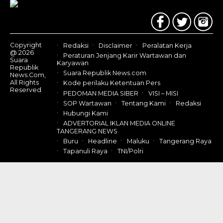
Us
Copyright
Redaksi
Disclaimer
Peralatan Kerja
@ 2026
Peraturan Jenjang Karir Wartawan dan
Suara
Karyawan
Republik
Suara Republik News.com
News.Com,
All Rights
Kode perilaku Ketentuan Pers
Reserved
PEDOMAN MEDIA SIBER
VISI – MISI
SOP Wartawan
Tentang Kami
Redaksi
Hubungi Kami
ADVERTORIAL IKLAN MEDIA ONLINE
TANGERANG NEWS
Buru
Headline
Maluku
Tangerang Raya
Tapanuli Raya
TNI/Polri