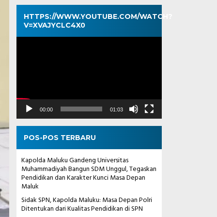
HTTPS://WWW.YOUTUBE.COM/WATCH?
V=XVAJYCLC4X0
Pemutar
Video
00:00
01:03
POS-POS TERBARU
Kapolda Maluku Gandeng Universitas
Muhammadiyah Bangun SDM Unggul, Tegaskan
Pendidikan dan Karakter Kunci Masa Depan
Maluk
Sidak SPN, Kapolda Maluku: Masa Depan Polri
Ditentukan dari Kualitas Pendidikan di SPN