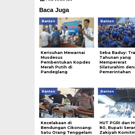
Baca Juga
Banten
Banten
Kericuhan Mewarnai
Seba Baduy: Tra
Musdesus
Tahunan yang
Pembentukan Kopdes
Mempererat
Merah Putih di
Silaturahim de
Pandeglang
Pemerintahan
Banten
Banten
Kecelakaan di
HUT PGRI dan H
Bendungan Cikoncang:
80, Bupati Sera
Satu Orang Tenggelam
Zakiyah Komit