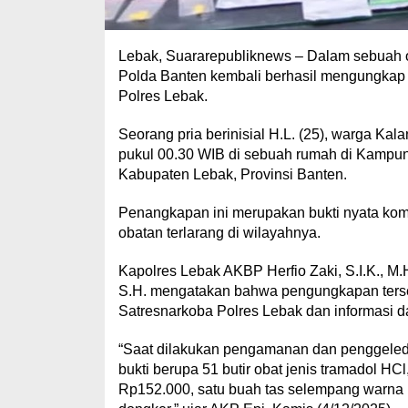
Lebak, Suararepubliknews – Dalam sebuah 
Polda Banten kembali berhasil mengungkap k
Polres Lebak.
Seorang pria berinisial H.L. (25), warga Kal
pukul 00.30 WIB di sebuah rumah di Kampu
Kabupaten Lebak, Provinsi Banten.
Penangkapan ini merupakan bukti nyata ko
obatan terlarang di wilayahnya.
Kapolres Lebak AKBP Herfio Zaki, S.I.K., M
S.H. mengatakan bahwa pengungkapan tersebu
Satresnarkoba Polres Lebak dan informasi d
“Saat dilakukan pengamanan dan penggeled
bukti berupa 51 butir obat jenis tramadol HCl
Rp152.000, satu buah tas selempang warna h