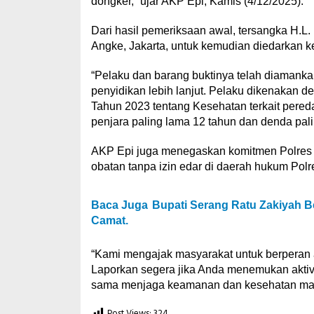
dongker,” ujar AKP Epi, Kamis (4/12/2025).
Dari hasil pemeriksaan awal, tersangka H.L
Angke, Jakarta, untuk kemudian diedarkan k
“Pelaku dan barang buktinya telah diamanka
penyidikan lebih lanjut. Pelaku dikenakan
Tahun 2023 tentang Kesehatan terkait pered
penjara paling lama 12 tahun dan denda pal
AKP Epi juga menegaskan komitmen Polres L
obatan tanpa izin edar di daerah hukum Polr
Baca Juga
Bupati Serang Ratu Zakiyah Be
Camat.
“Kami mengajak masyarakat untuk berperan a
Laporkan segera jika Anda menemukan aktivit
sama menjaga keamanan dan kesehatan masy
Post Views:
324