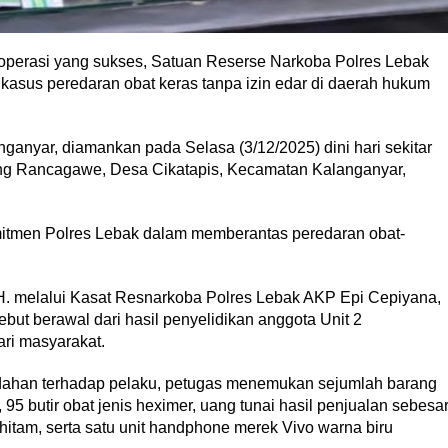
operasi yang sukses, Satuan Reserse Narkoba Polres Lebak
asus peredaran obat keras tanpa izin edar di daerah hukum
anganyar, diamankan pada Selasa (3/12/2025) dini hari sekitar
ng Rancagawe, Desa Cikatapis, Kecamatan Kalanganyar,
mitmen Polres Lebak dalam memberantas peredaran obat-
.H. melalui Kasat Resnarkoba Polres Lebak AKP Epi Cepiyana,
t berawal dari hasil penyelidikan anggota Unit 2
ari masyarakat.
ahan terhadap pelaku, petugas menemukan sejumlah barang
, 95 butir obat jenis heximer, uang tunai hasil penjualan sebesa
itam, serta satu unit handphone merek Vivo warna biru