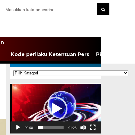
an
Kode perilaku Ketentuan Pers
PEDOMAN MEDI
KATEGORI
Kategori
Pemutar
Video
00:00
01:23