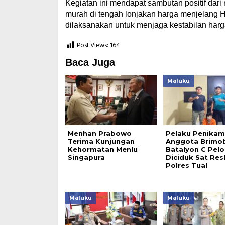
Kegiatan ini mendapat sambutan positif dar
murah di tengah lonjakan harga menjelang Ha
dilaksanakan untuk menjaga kestabilan har
Post Views:
164
Baca Juga
Maluku
Menhan Prabowo
Pelaku Penika
Terima Kunjungan
Anggota Brimo
Kehormatan Menlu
Batalyon C Pelo
Singapura
Diciduk Sat Res
Polres Tual
Maluku
Maluku