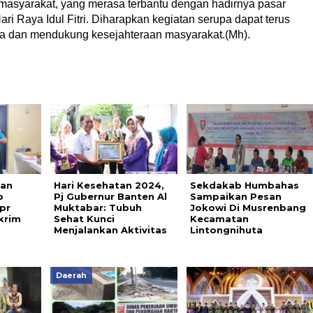
i masyarakat, yang merasa terbantu dengan hadirnya pasar
ri Raya Idul Fitri. Diharapkan kegiatan serupa dapat terus
ga dan mendukung kesejahteraan masyarakat.(Mh).
man
Hari Kesehatan 2024,
Sekdakab Humbahas
b
Pj Gubernur Banten Al
Sampaikan Pesan
pr
Muktabar: Tubuh
Jokowi Di Musrenbang
krim
Sehat Kunci
Kecamatan
Menjalankan Aktivitas
Lintongnihuta
Daerah