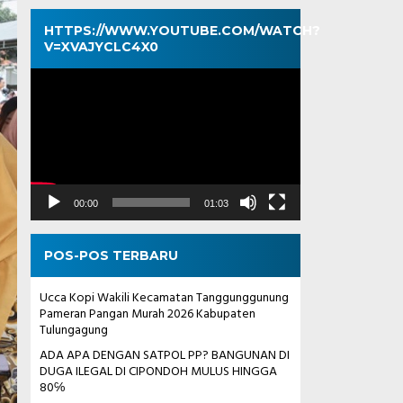
HTTPS://WWW.YOUTUBE.COM/WATCH?
V=XVAJYCLC4X0
Pemutar
Video
00:00
01:03
POS-POS TERBARU
Ucca Kopi Wakili Kecamatan Tanggunggunung
Pameran Pangan Murah 2026 Kabupaten
Tulungagung
ADA APA DENGAN SATPOL PP? BANGUNAN DI
DUGA ILEGAL DI CIPONDOH MULUS HINGGA
80℅