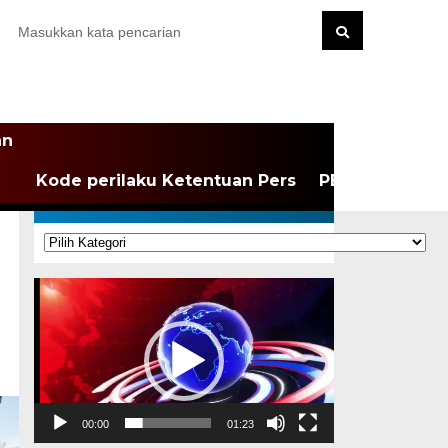
an
Kode perilaku Ketentuan Pers
PEDOMAN MEDI
KATEGORI
Kategori
Pemutar
Video
00:00
01:23