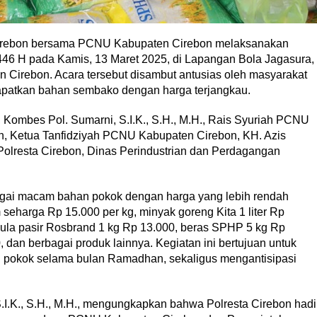
 Cirebon bersama PCNU Kabupaten Cirebon melaksanakan
46 H pada Kamis, 13 Maret 2025, di Lapangan Bola Jagasura,
Cirebon. Acara tersebut disambut antusias oleh masyarakat
apatkan bahan sembako dengan harga terjangkau.
, Kombes Pol. Sumarni, S.I.K., S.H., M.H., Rais Syuriah PCNU
, Ketua Tanfidziyah PCNU Kabupaten Cirebon, KH. Azis
 Polresta Cirebon, Dinas Perindustrian dan Perdagangan
agai macam bahan pokok dengan harga yang lebih rendah
 seharga Rp 15.000 per kg, minyak goreng Kita 1 liter Rp
 gula pasir Rosbrand 1 kg Rp 13.000, beras SPHP 5 kg Rp
 dan berbagai produk lainnya. Kegiatan ini bertujuan untuk
pokok selama bulan Ramadhan, sekaligus mengantisipasi
.I.K., S.H., M.H., mengungkapkan bahwa Polresta Cirebon hadi