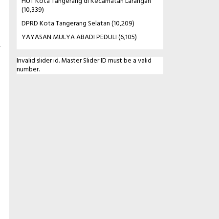
HUT Kota Tangerang di Kecamatan Larangan
(10,339)
DPRD Kota Tangerang Selatan
(10,209)
YAYASAN MULYA ABADI PEDULI
(6,105)
a
Invalid slider id. Master Slider ID must be a valid
number.