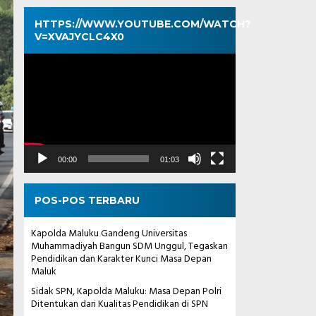
HTTPS://WWW.YOUTUBE.COM/WATCH?
V=XVAJYCLC4X0
Pemutar
Video
00:00
01:03
POS-POS TERBARU
Kapolda Maluku Gandeng Universitas
Muhammadiyah Bangun SDM Unggul, Tegaskan
Pendidikan dan Karakter Kunci Masa Depan
Maluk
Sidak SPN, Kapolda Maluku: Masa Depan Polri
Ditentukan dari Kualitas Pendidikan di SPN