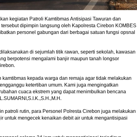
kan kegiatan Patroli Kamtibmas Antisipasi Tawuran dan
n tersebut dipimpin langsung oleh Kapolresta Cirebon KOMBES
batkan personel gabungan dari berbagai satuan fungsi opsnal
dilaksanakan di sejumlah titik rawan, seperti sekolah, kawasan
ng berpotensi mengalami banjir maupun tanah longsor
irebon.
an kamtibmas kepada warga dan remaja agar tidak melakukan
mengganggu ketertiban umum. Kami juga mengingatkan
erubahan cuaca ekstrem yang dapat menimbulkan bencana
L.SUMARNI,S.I.K.,S.H.,M.H.
n patroli rutin, para Personel Polresta Cirebon juga melakukan
jir untuk mengecek kenaikan debit air untuk mengantisipasi