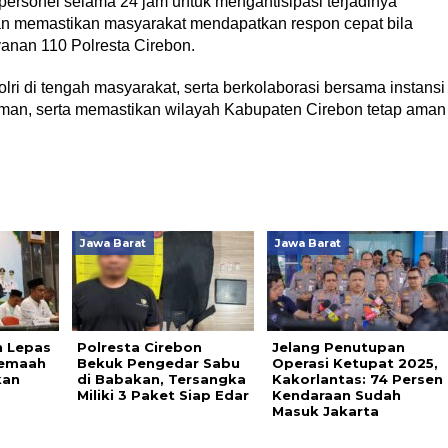
ersonel selama 24 jam untuk mengantisipasi terjadinya
n memastikan masyarakat mendapatkan respon cepat bila
yanan 110 Polresta Cirebon.
lri di tengah masyarakat, serta berkolaborasi bersama instansi
man, serta memastikan wilayah Kabupaten Cirebon tetap aman
Jawa Barat
Jawa Barat
 Lepas
Polresta Cirebon
Jelang Penutupan
Jemaah
Bekuk Pengedar Sabu
Operasi Ketupat 2025,
kan
di Babakan, Tersangka
Kakorlantas: 74 Persen
Miliki 3 Paket Siap Edar
Kendaraan Sudah
Masuk Jakarta