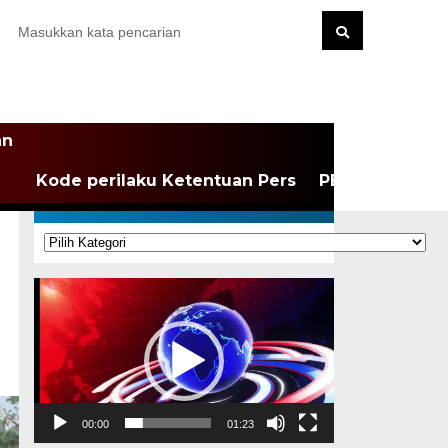
an
Kode perilaku Ketentuan Pers
PEDOMAN MEDI
KATEGORI
Kategori
Pemutar
Video
00:00
01:23