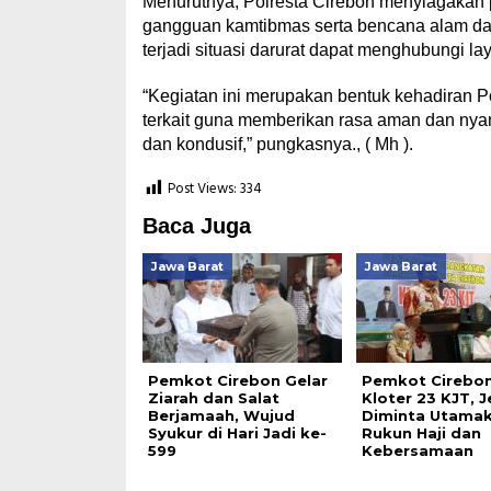
Menurutnya, Polresta Cirebon menyiagakan p
gangguan kamtibmas serta bencana alam da
terjadi situasi darurat dapat menghubungi la
“Kegiatan ini merupakan bentuk kehadiran Po
terkait guna memberikan rasa aman dan nya
dan kondusif,” pungkasnya., ( Mh ).
Post Views:
334
Baca Juga
Jawa Barat
Jawa Barat
Pemkot Cirebon Gelar
Pemkot Cirebon
Ziarah dan Salat
Kloter 23 KJT, 
Berjamaah, Wujud
Diminta Utama
Syukur di Hari Jadi ke-
Rukun Haji dan
599
Kebersamaan