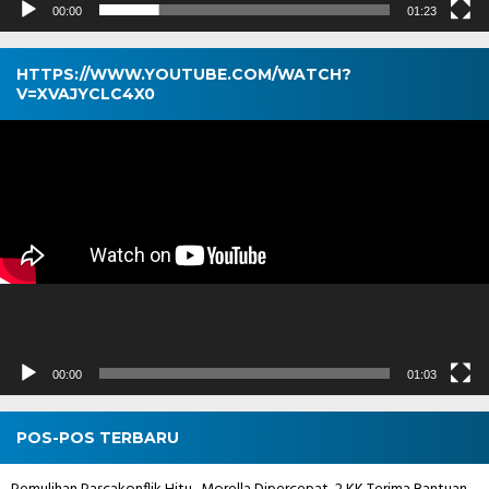
00:00
01:23
HTTPS://WWW.YOUTUBE.COM/WATCH?
V=XVAJYCLC4X0
Pemutar
Video
00:00
01:03
POS-POS TERBARU