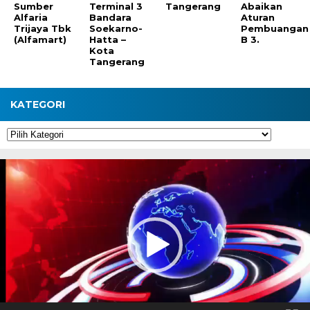
Sumber
Terminal 3
Tangerang
Abaikan
Alfaria
Bandara
Aturan
Trijaya Tbk
Soekarno-
Pembuangan
(Alfamart)
Hatta –
B 3.
Kota
Tangerang
KATEGORI
Kategori
Pemutar
Video