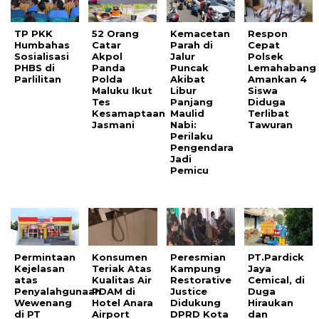
TP PKK
52 Orang
Kemacetan
Respon
Humbahas
Catar
Parah di
Cepat
Sosialisasi
Akpol
Jalur
Polsek
PHBS di
Panda
Puncak
Lemahabang
Parlilitan
Polda
Akibat
Amankan 4
Maluku Ikut
Libur
Siswa
Tes
Panjang
Diduga
Kesamaptaan
Maulid
Terlibat
Jasmani
Nabi:
Tawuran
Perilaku
Pengendara
Jadi
Pemicu
Permintaan
Konsumen
Peresmian
PT.Pardick
Kejelasan
Teriak Atas
Kampung
Jaya
atas
Kualitas Air
Restorative
Cemical, di
Penyalahgunaan
PDAM di
Justice
Duga
Wewenang
Hotel Anara
Didukung
Hiraukan
di PT
Airport
DPRD Kota
dan