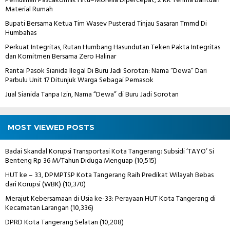
Pemulihan Pascakonflik Hitu–Morella Dipercepat, 2 KK Terima Bantuan
Material Rumah
Bupati Bersama Ketua Tim Wasev Pusterad Tinjau Sasaran Tmmd Di
Humbahas
Perkuat Integritas, Rutan Humbang Hasundutan Teken Pakta Integritas
dan Komitmen Bersama Zero Halinar
Rantai Pasok Sianida Ilegal Di Buru Jadi Sorotan: Nama “Dewa” Dari
Parbulu Unit 17 Ditunjuk Warga Sebagai Pemasok
Jual Sianida Tanpa Izin, Nama “Dewa” di Buru Jadi Sorotan
MOST VIEWED POSTS
Badai Skandal Korupsi Transportasi Kota Tangerang: Subsidi ‘TAYO’ Si
Benteng Rp 36 M/Tahun Diduga Menguap
(10,515)
HUT ke – 33, DPMPTSP Kota Tangerang Raih Predikat Wilayah Bebas
dari Korupsi (WBK)
(10,370)
Merajut Kebersamaan di Usia ke-33: Perayaan HUT Kota Tangerang di
Kecamatan Larangan
(10,336)
DPRD Kota Tangerang Selatan
(10,208)