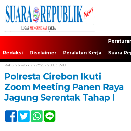
Peratura
Redaksi
Disclaimer
Peralatan Kerja
Suara Re
Home /
Tak Berkategori
Rabu, 26 Februari 2025 - 20:03 WIB
Polresta Cirebon Ikuti
Zoom Meeting Panen Raya
Jagung Serentak Tahap I