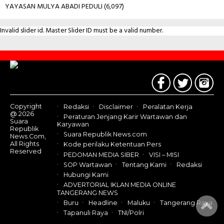
YAYASAN MULYA ABADI PEDULI
(6,097)
Invalid slider id. Master Slider ID must be a valid number.
Contact
Us
Copyright
Redaksi
Disclaimer
Peralatan Kerja
@ 2026
Peraturan Jenjang Karir Wartawan dan
Suara
Karyawan
Republik
Suara Republik News.com
News.Com,
All Rights
Kode perilaku Ketentuan Pers
Reserved
PEDOMAN MEDIA SIBER
VISI – MISI
SOP Wartawan
Tentang Kami
Redaksi
Hubungi Kami
ADVERTORIAL IKLAN MEDIA ONLINE
TANGERANG NEWS
Buru
Headline
Maluku
Tangerang Raya
Tapanuli Raya
TNI/Polri