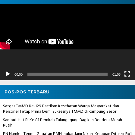
Pemutar
Video
00:00
01:03
POS-POS TERBARU
Satgas TMMD Ke-129 Pastikan Kesehatan Warga Masyarakat dan
Personel Tetap Prima Demi Suksesnya TMMD di Kampung Sesor
Sambut Hut Ri Ke 81 Pemkab Tulungagung Bagikan Bendera Merah
Putih
PN Namlea Terima Gugatan PMH Ingkar Janji Nikah, Kerugian Ditaksir Rp1