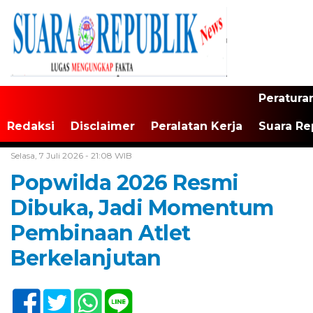
Peratura
Redaksi
Disclaimer
Peralatan Kerja
Suara Re
Home /
Jawa Barat
Selasa, 7 Juli 2026 - 21:08 WIB
Popwilda 2026 Resmi
Dibuka, Jadi Momentum
Pembinaan Atlet
Berkelanjutan