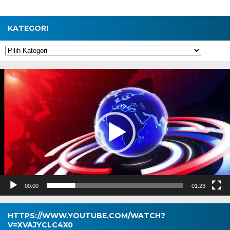
KATEGORI
Kategori
Pemutar
Video
00:00
01:23
HTTPS://WWW.YOUTUBE.COM/WATCH?
V=XVAJYCLC4X0