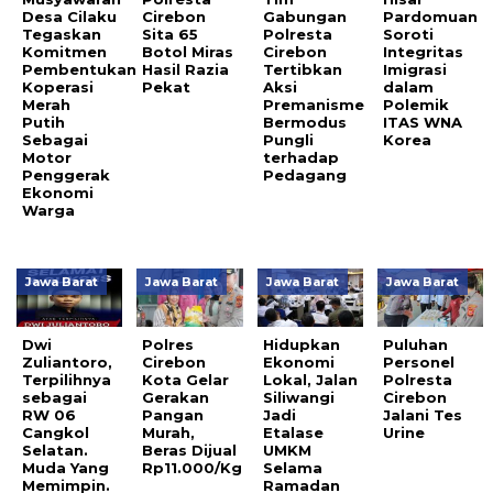
Desa Cilaku
Cirebon
Gabungan
Pardomuan
Tegaskan
Sita 65
Polresta
Soroti
Komitmen
Botol Miras
Cirebon
Integritas
Pembentukan
Hasil Razia
Tertibkan
Imigrasi
Koperasi
Pekat
Aksi
dalam
Merah
Premanisme
Polemik
Putih
Bermodus
ITAS WNA
Sebagai
Pungli
Korea
Motor
terhadap
Penggerak
Pedagang
Ekonomi
Warga
Jawa Barat
Jawa Barat
Jawa Barat
Jawa Barat
Dwi
Polres
Hidupkan
Puluhan
Zuliantoro,
Cirebon
Ekonomi
Personel
Terpilihnya
Kota Gelar
Lokal, Jalan
Polresta
sebagai
Gerakan
Siliwangi
Cirebon
RW 06
Pangan
Jadi
Jalani Tes
Cangkol
Murah,
Etalase
Urine
Selatan.
Beras Dijual
UMKM
Muda Yang
Rp11.000/Kg
Selama
Memimpin.
Ramadan