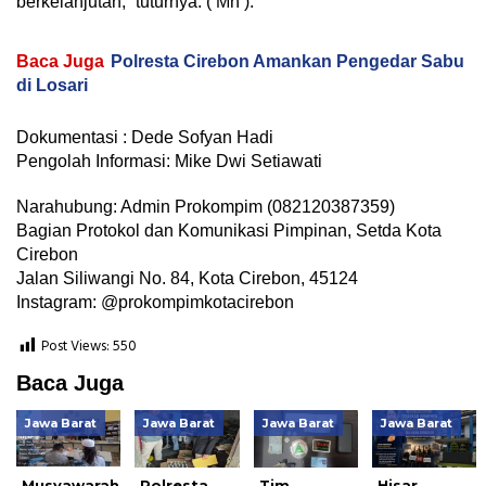
berkelanjutan,” tuturnya. ( Mh ).
Baca Juga
Polresta Cirebon Amankan Pengedar Sabu
di Losari
Dokumentasi : Dede Sofyan Hadi
Pengolah Informasi: Mike Dwi Setiawati
Narahubung: Admin Prokompim (082120387359)
Bagian Protokol dan Komunikasi Pimpinan, Setda Kota
Cirebon
Jalan Siliwangi No. 84, Kota Cirebon, 45124
Instagram: @prokompimkotacirebon
Post Views:
550
Baca Juga
Jawa Barat
Jawa Barat
Jawa Barat
Jawa Barat
Musyawarah
Polresta
Tim
Hisar