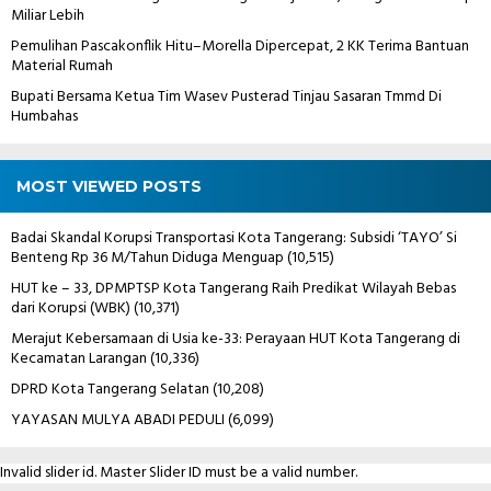
Miliar Lebih
Pemulihan Pascakonflik Hitu–Morella Dipercepat, 2 KK Terima Bantuan
Material Rumah
Bupati Bersama Ketua Tim Wasev Pusterad Tinjau Sasaran Tmmd Di
Humbahas
MOST VIEWED POSTS
Badai Skandal Korupsi Transportasi Kota Tangerang: Subsidi ‘TAYO’ Si
Benteng Rp 36 M/Tahun Diduga Menguap
(10,515)
HUT ke – 33, DPMPTSP Kota Tangerang Raih Predikat Wilayah Bebas
dari Korupsi (WBK)
(10,371)
Merajut Kebersamaan di Usia ke-33: Perayaan HUT Kota Tangerang di
Kecamatan Larangan
(10,336)
DPRD Kota Tangerang Selatan
(10,208)
YAYASAN MULYA ABADI PEDULI
(6,099)
Invalid slider id. Master Slider ID must be a valid number.