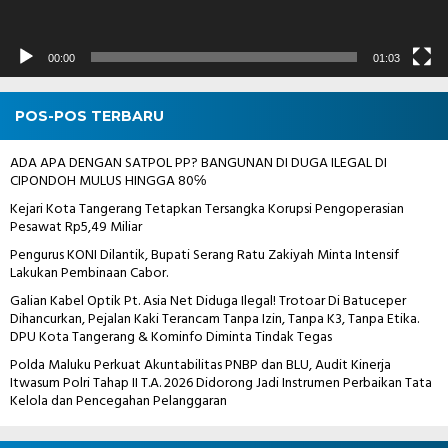
00:00
01:03
POS-POS TERBARU
ADA APA DENGAN SATPOL PP? BANGUNAN DI DUGA ILEGAL DI
CIPONDOH MULUS HINGGA 80℅
Kejari Kota Tangerang Tetapkan Tersangka Korupsi Pengoperasian
Pesawat Rp5,49 Miliar
Pengurus KONI Dilantik, Bupati Serang Ratu Zakiyah Minta Intensif
Lakukan Pembinaan Cabor.
Galian Kabel Optik Pt. Asia Net Diduga Ilegal! Trotoar Di Batuceper
Dihancurkan, Pejalan Kaki Terancam Tanpa Izin, Tanpa K3, Tanpa Etika.
DPU Kota Tangerang & Kominfo Diminta Tindak Tegas
Polda Maluku Perkuat Akuntabilitas PNBP dan BLU, Audit Kinerja
Itwasum Polri Tahap II T.A. 2026 Didorong Jadi Instrumen Perbaikan Tata
Kelola dan Pencegahan Pelanggaran