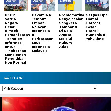
Daerah
Daerah
Daerah
Daerah
PKBM
Bakamla RI
Problematika
Satgas Ops
Satria
Jemput
Penyelesaian
Damai
Negara
Empat
Sengketa
Cartenz
Gelar
Nelayan
Tambang
Gelar
Bimtek
Indonesia
Di Raja
Patroli
Pemanfaatan
di
Ampat
Humanis di
Teknologi
Perbatasan
Melalui
Yahukimo
Informasi
Laut
Hukum
untuk
Indonesia–
Adat
Tingkatkan
Malaysia
Manajemen
Pendidikan
Non Formal
KATEGORI
Kategori
Pemutar
Video