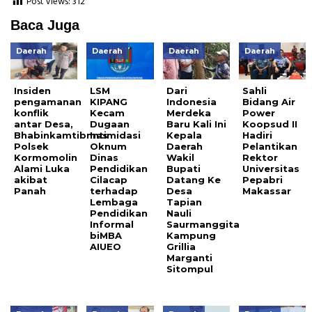
Post Views:
312
Baca Juga
Daerah
Daerah
Daerah
Daerah
Insiden
LSM
Dari
Sahli
pengamanan
KIPANG
Indonesia
Bidang Air
konflik
Kecam
Merdeka
Power
antar Desa,
Dugaan
Baru Kali Ini
Koopsud II
Bhabinkamtibmas
Intimidasi
Kepala
Hadiri
Polsek
Oknum
Daerah
Pelantikan
Kormomolin
Dinas
Wakil
Rektor
Alami Luka
Pendidikan
Bupati
Universitas
akibat
Cilacap
Datang Ke
Pepabri
Panah
terhadap
Desa
Makassar
Lembaga
Tapian
Pendidikan
Nauli
Informal
Saurmanggita
biMBA
Kampung
AIUEO
Grillia
Marganti
Sitompul