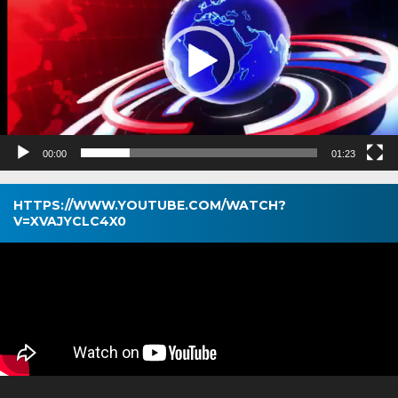
00:00
01:23
HTTPS://WWW.YOUTUBE.COM/WATCH?
V=XVAJYCLC4X0
Pemutar
Video