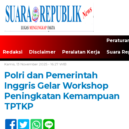
Peratura
Redaksi
Disclaimer
Peralatan Kerja
Suara Re
Home /
Daerah
Kamis, 13 November 2025 - 16:27 WIB
Polri dan Pemerintah
Inggris Gelar Workshop
Peningkatan Kemampuan
TPTKP