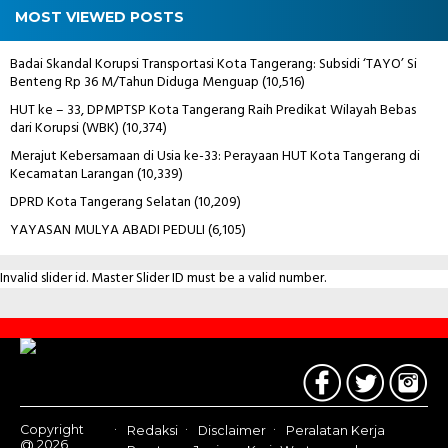
MOST VIEWED POSTS
Badai Skandal Korupsi Transportasi Kota Tangerang: Subsidi ‘TAYO’ Si
Benteng Rp 36 M/Tahun Diduga Menguap
(10,516)
HUT ke – 33, DPMPTSP Kota Tangerang Raih Predikat Wilayah Bebas
dari Korupsi (WBK)
(10,374)
Merajut Kebersamaan di Usia ke-33: Perayaan HUT Kota Tangerang di
Kecamatan Larangan
(10,339)
DPRD Kota Tangerang Selatan
(10,209)
YAYASAN MULYA ABADI PEDULI
(6,105)
Invalid slider id. Master Slider ID must be a valid number.
Contact
Us
Copyright
Redaksi
Disclaimer
Peralatan Kerja
@ 2026