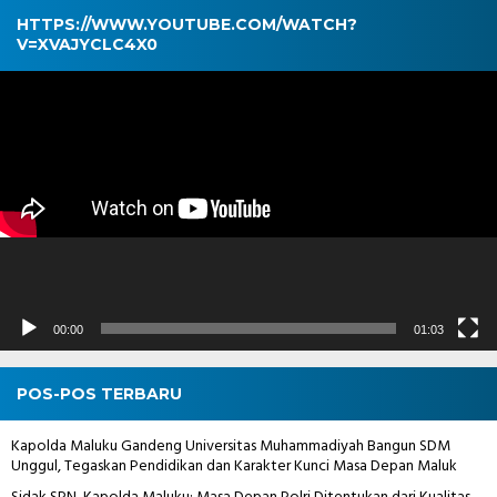
HTTPS://WWW.YOUTUBE.COM/WATCH?
V=XVAJYCLC4X0
Pemutar
Video
00:00
01:03
POS-POS TERBARU
Kapolda Maluku Gandeng Universitas Muhammadiyah Bangun SDM
Unggul, Tegaskan Pendidikan dan Karakter Kunci Masa Depan Maluk