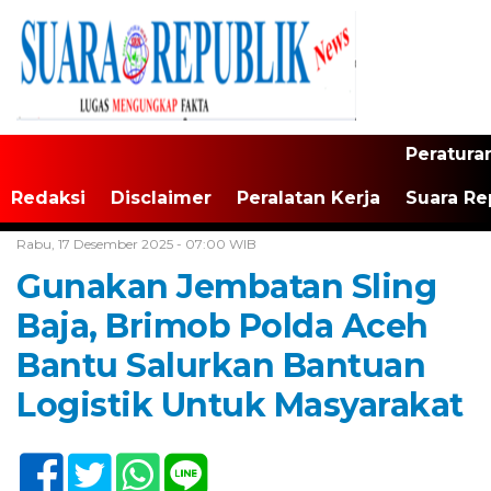
Peratura
Redaksi
Disclaimer
Peralatan Kerja
Suara Re
Home /
Daerah
Rabu, 17 Desember 2025 - 07:00 WIB
Gunakan Jembatan Sling
Baja, Brimob Polda Aceh
Bantu Salurkan Bantuan
Logistik Untuk Masyarakat