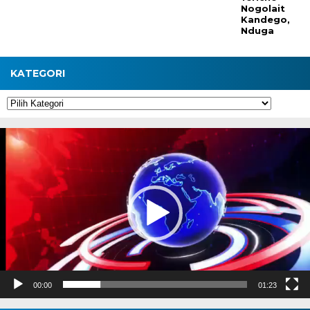
Nogolait
Kandego,
Nduga
KATEGORI
Kategori
Pemutar
Video
00:00
01:23