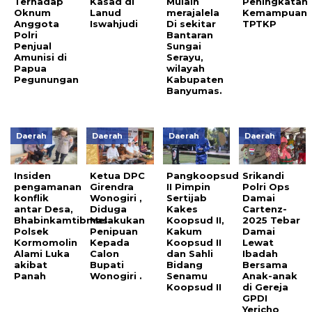
Terhadap
Kasad di
Mulaih
Peningkatan
Oknum
Lanud
merajalela
Kemampuan
Anggota
Iswahjudi
Di sekitar
TPTKP
Polri
Bantaran
Penjual
Sungai
Amunisi di
Serayu,
Papua
wilayah
Pegunungan
Kabupaten
Banyumas.
Daerah
Daerah
Daerah
Daerah
Insiden
Ketua DPC
Pangkoopsud
Srikandi
pengamanan
Girendra
II Pimpin
Polri Ops
konflik
Wonogiri ,
Sertijab
Damai
antar Desa,
Diduga
Kakes
Cartenz-
Bhabinkamtibmas
Melakukan
Koopsud II,
2025 Tebar
Polsek
Penipuan
Kakum
Damai
Kormomolin
Kepada
Koopsud II
Lewat
Alami Luka
Calon
dan Sahli
Ibadah
akibat
Bupati
Bidang
Bersama
Panah
Wonogiri .
Senamu
Anak-anak
Koopsud II
di Gereja
GPDI
Yericho