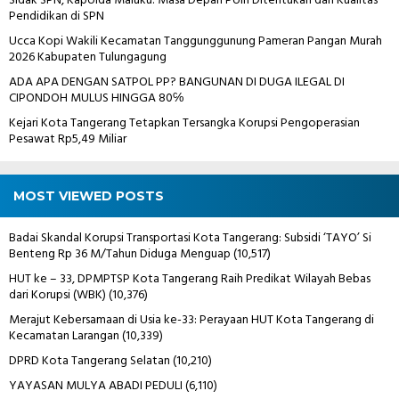
Sidak SPN, Kapolda Maluku: Masa Depan Polri Ditentukan dari Kualitas
Pendidikan di SPN
Ucca Kopi Wakili Kecamatan Tanggunggunung Pameran Pangan Murah
2026 Kabupaten Tulungagung
ADA APA DENGAN SATPOL PP? BANGUNAN DI DUGA ILEGAL DI
CIPONDOH MULUS HINGGA 80℅
Kejari Kota Tangerang Tetapkan Tersangka Korupsi Pengoperasian
Pesawat Rp5,49 Miliar
MOST VIEWED POSTS
Badai Skandal Korupsi Transportasi Kota Tangerang: Subsidi ‘TAYO’ Si
Benteng Rp 36 M/Tahun Diduga Menguap
(10,517)
HUT ke – 33, DPMPTSP Kota Tangerang Raih Predikat Wilayah Bebas
dari Korupsi (WBK)
(10,376)
Merajut Kebersamaan di Usia ke-33: Perayaan HUT Kota Tangerang di
Kecamatan Larangan
(10,339)
DPRD Kota Tangerang Selatan
(10,210)
YAYASAN MULYA ABADI PEDULI
(6,110)