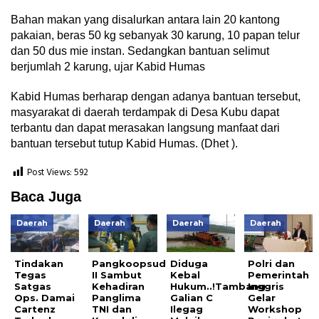
Bahan makan yang disalurkan antara lain 20 kantong
pakaian, beras 50 kg sebanyak 30 karung, 10 papan telur
dan 50 dus mie instan. Sedangkan bantuan selimut
berjumlah 2 karung, ujar Kabid Humas
Kabid Humas berharap dengan adanya bantuan tersebut,
masyarakat di daerah terdampak di Desa Kubu dapat
terbantu dan dapat merasakan langsung manfaat dari
bantuan tersebut tutup Kabid Humas. (Dhet ).
Post Views:
592
Baca Juga
Daerah
Daerah
Daerah
Daerah
Tindakan
Pangkoopsud
Diduga
Polri dan
Tegas
II Sambut
Kebal
Pemerintah
Satgas
Kehadiran
Hukum..!Tambang
Inggris
Ops. Damai
Panglima
Galian C
Gelar
Cartenz
TNI dan
Ilegag
Workshop