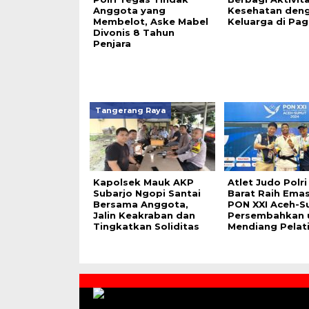
Anggota yang
Kesehatan den
Membelot, Aske Mabel
Keluarga di Pagi
Divonis 8 Tahun
Penjara
Tangerang Raya
Kapolsek Mauk AKP
Atlet Judo Polr
Subarjo Ngopi Santai
Barat Raih Emas
Bersama Anggota,
PON XXI Aceh-S
Jalin Keakraban dan
Persembahkan 
Tingkatkan Soliditas
Mendiang Pelat
Contact
Us