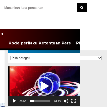
an
Kode perilaku Ketentuan Pers
PEDOMAN MEDI
KATEGORI
Kategori
Pemutar
Video
00:00
01:23