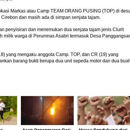
t lokasi Markas atau Camp TEAM ORANG PUSING (TOP) di des
Cirebon dan masih ada di simpan senjata tajam.
 penyisiran dan menemukan dua senjata tajam jenis Clurit
h milik warga di Perumnas Asabri termasuk Desa Panggangsar
(18) yang mengaku anggota Camp. TOP, dan CR (19) yang
an barang bukti berupa dua unit sepeda motor dan dua bua
as
Asap Pencemaran Dari
Massa Pendukung dari