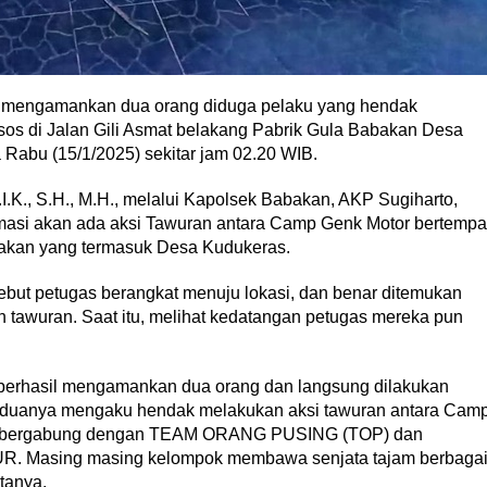
n mengamankan dua orang diduga pelaku yang hendak
sos di Jalan Gili Asmat belakang Pabrik Gula Babakan Desa
Rabu (15/1/2025) sekitar jam 02.20 WIB.
.K., S.H., M.H., melalui Kapolsek Babakan, AKP Sugiharto,
rmasi akan ada aksi Tawuran antara Camp Genk Motor bertempa
abakan yang termasuk Desa Kudukeras.
sebut petugas berangkat menuju lokasi, dan benar ditemukan
tawuran. Saat itu, melihat kedatangan petugas mereka pun
berhasil mengamankan dua orang dan langsung dilakukan
 keduanya mengaku hendak melakukan aksi tawuran antara Cam
bergabung dengan TEAM ORANG PUSING (TOP) dan
 Masing masing kelompok membawa senjata tajam berbaga
atanya.