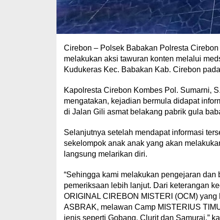
Cirebon – Polsek Babakan Polresta Cirebo
melakukan aksi tawuran konten melalui med
Kudukeras Kec. Babakan Kab. Cirebon pada 
Kapolresta Cirebon Kombes Pol. Sumarni, S.I
mengatakan, kejadian bermula didapat info
di Jalan Gili asmat belakang pabrik gula b
Selanjutnya setelah mendapat informasi ter
sekelompok anak anak yang akan melakukan 
langsung melarikan diri.
“Sehingga kami melakukan pengejaran dan 
pemeriksaan lebih lanjut. Dari keterangan
ORIGINAL CIREBON MISTERI (OCM) yang 
ASBRAK, melawan Camp MISTERIUS TIMUR.
jenis seperti Gobang, Clurit dan Samurai,” k