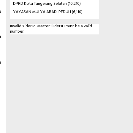
DPRD Kota Tangerang Selatan
(10,210)
YAYASAN MULYA ABADI PEDULI
(6,110)
a
Invalid slider id. Master Slider ID must be a valid
number.
i
h