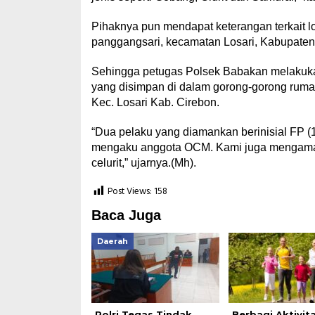
Pihaknya pun mendapat keterangan terkai
panggangsari, kecamatan Losari, Kabupaten 
Sehingga petugas Polsek Babakan melakukan
yang disimpan di dalam gorong-gorong ruma
Kec. Losari Kab. Cirebon.
“Dua pelaku yang diamankan berinisial FP 
mengaku anggota OCM. Kami juga mengamank
celurit,” ujarnya.(Mh).
Post Views:
158
Baca Juga
Daerah
Polri Tegas Tindak
Berbagi Aktivit