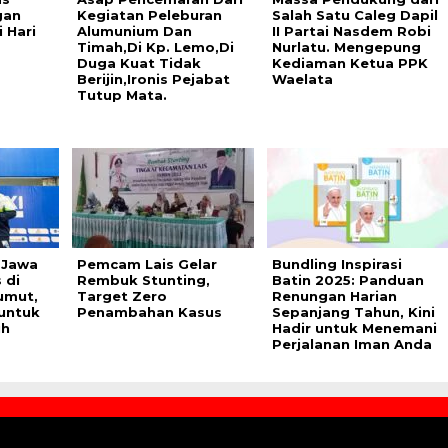
gan
Kegiatan Peleburan
Salah Satu Caleg Dapil
 Hari
Alumunium Dan
II Partai Nasdem Robi
Timah,Di Kp. Lemo,Di
Nurlatu. Mengepung
Duga Kuat Tidak
Kediaman Ketua PPK
Berijin,Ironis Pejabat
Waelata
Tutup Mata.
i Jawa
Pemcam Lais Gelar
Bundling Inspirasi
 di
Rembuk Stunting,
Batin 2025: Panduan
umut,
Target Zero
Renungan Harian
untuk
Penambahan Kasus
Sepanjang Tahun, Kini
ih
Hadir untuk Menemani
Perjalanan Iman Anda