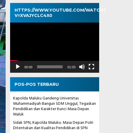
HTTPS://WWW.YOUTUBE.COM/WATCH?
V=XVAJYCLC4X0
Pemutar
Video
00:00
01:03
POS-POS TERBARU
Kapolda Maluku Gandeng Universitas
Muhammadiyah Bangun SDM Unggul, Tegaskan
Pendidikan dan Karakter Kunci Masa Depan
Maluk
Sidak SPN, Kapolda Maluku: Masa Depan Polri
Ditentukan dari Kualitas Pendidikan di SPN