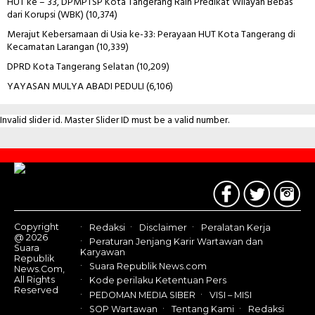
HUT ke – 33, DPMPTSP Kota Tangerang Raih Predikat Wilayah Bebas
dari Korupsi (WBK)
(10,374)
Merajut Kebersamaan di Usia ke-33: Perayaan HUT Kota Tangerang di
Kecamatan Larangan
(10,339)
DPRD Kota Tangerang Selatan
(10,209)
YAYASAN MULYA ABADI PEDULI
(6,106)
Invalid slider id. Master Slider ID must be a valid number.
Contact
Us
Copyright
Redaksi
Disclaimer
Peralatan Kerja
@ 2026
Peraturan Jenjang Karir Wartawan dan
Suara
Karyawan
Republik
Suara Republik News.com
News.Com,
All Rights
Kode perilaku Ketentuan Pers
Reserved
PEDOMAN MEDIA SIBER
VISI – MISI
SOP Wartawan
Tentang Kami
Redaksi