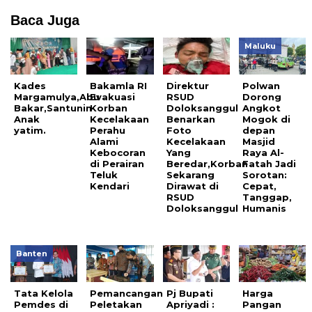
Baca Juga
Maluku
Kades
Bakamla RI
Direktur
Polwan
Margamulya,Abu
Evakuasi
RSUD
Dorong
Bakar,Santunin
Korban
Doloksanggul
Angkot
Anak
Kecelakaan
Benarkan
Mogok di
yatim.
Perahu
Foto
depan
Alami
Kecelakaan
Masjid
Kebocoran
Yang
Raya Al-
di Perairan
Beredar,Korban
Fatah Jadi
Teluk
Sekarang
Sorotan:
Kendari
Dirawat di
Cepat,
RSUD
Tanggap,
Doloksanggul
Humanis
Banten
Tata Kelola
Pemancangan
Pj Bupati
Harga
Pemdes di
Peletakan
Apriyadi :
Pangan