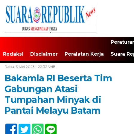
Peratura
Redaksi
Disclaimer
Peralatan Kerja
Suara Re
Home /
Tak Berkategori
Rabu, 3 Mei 2023 - 22:32 WIB
Bakamla RI Beserta Tim
Gabungan Atasi
Tumpahan Minyak di
Pantai Melayu Batam