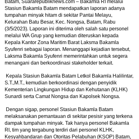
Batam, Suararepubliknews.com – Bakamla RI melalui
Stasiun Bakamla Batam mendapatkan laporan adanya
tumpahan minyak hitam di sekitar Pantai Melayu,
Kelurahan Batu Besar, Kec. Nongsa, Batam, Rabu
(3/5/2023). Laporan ini diterima oleh salah satu personel
melalui WA Grup yang kemudian diteruskan kepada
Kepala Kantor Zona Maritim Barat Laksma Bakamla
Syufenri sebagai laporan. Menanggapi kejadian tersebut,
Laksma Bakamla Syufenri memerintahkan untuk segera
menangani dan berkoordinasi stakeholder terkait.
Kepala Stasiun Bakamla Batam Letkol Bakamla Halilintar,
S.T.,M.T., kemudian berkoordinasi dengan penyidik
Kementerian Lingkungan Hidup dan Kehutanan (KLHK)
Sunardi serta Camat Nongsa dan Kapolsek Nongsa.
Dengan sigap, personel Stasiun Bakamla Batam
melaksanakan pemantauan di sekitar pesisir yang terkena
dampak tumpahan minyak. Tak hanya personel Bakamla
RI, tim yang tergabung terdiri dari personel KLHK,
Kesyahbandaran dan Otoritas Pelabuhan (KSOP) Batam,