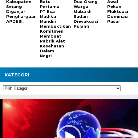
Kabupaten
Batu
Dua Orang
Awal
Serang
Pertama
Warga
Pekan:
Diganjar
PT Esa
Muba di
Fluktuasi
Penghargaan
Madika
Sudan
Dominasi
APDESI.
Mandiri,
Dievakuasi
Pasar
Membuktikan
Pulang
Komitmen
Membuat
Pabrik Alat
Kesehatan
Dalam
Negri
KATEGORI
Kategori
Pemutar
Video