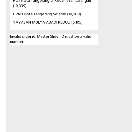
HUT Kota Tangerang di Kecamatan Larangan
(10,339)
DPRD Kota Tangerang Selatan
(10,209)
YAYASAN MULYA ABADI PEDULI
(6,105)
Invalid slider id. Master Slider ID must be a valid
number.