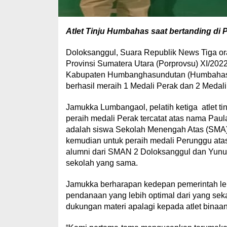
Atlet Tinju Humbahas saat bertanding di 
Doloksanggul, Suara Republik News Tiga or
Provinsi Sumatera Utara (Porprovsu) XI/20
Kabupaten Humbanghasundutan (Humbahas) be
berhasil meraih 1 Medali Perak dan 2 Medal
Jamukka Lumbangaol, pelatih ketiga atlet ti
peraih medali Perak tercatat atas nama Paula
adalah siswa Sekolah Menengah Atas (SMA) 
kemudian untuk peraih medali Perunggu atas
alumni dari SMAN 2 Doloksanggul dan Yunus 
sekolah yang sama.
Jamukka berharapan kedepan pemerintah l
pendanaan yang lebih optimal dari yang se
dukungan materi apalagi kepada atlet binaa