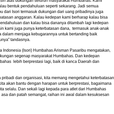
sih atas dukungan seluruh masyarakat Humbahas. Kami
alau bentuk pendahuluan seperti sekarang. Jadi semua
 dari Isori termasuk dukungan dari uang pribadinya juga
atasan anggaran. Kalau kedepan kami berharap kalau bisa
pendahuluan dan kalau bisa dananya ditambah lagi kedepan
lain kami juga punya keterbatasan dana, termasuk anak-anak
snya dalam menjaga kebugarannya untuk bertanding baik
unya” tandasnya.
ga Indonesia (Isori) Humbahas Arisman Pasaribu mengatakan,
n dukungan segenap masyarakat Humbahas. Dan kedepan
mbahas lebih berprestasi lagi, baik di kanca Daerah dan
ara pribadi dan organisasi, kita memang mengetahui keterbatasan
ita akan bantu dengan harapan untuk berprestasi, bagaimana
kita selalu. Dan sekali lagi kepada para atlet dari Humbahas
s asa dan patah semangat, raihan ini awal dalam kesuksesan