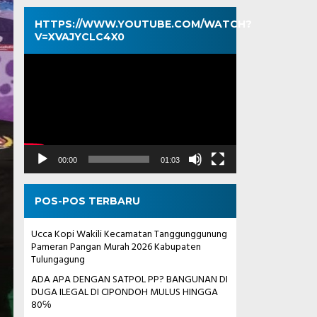
HTTPS://WWW.YOUTUBE.COM/WATCH?
V=XVAJYCLC4X0
Pemutar
Video
00:00
01:03
POS-POS TERBARU
Ucca Kopi Wakili Kecamatan Tanggunggunung
Pameran Pangan Murah 2026 Kabupaten
Tulungagung
ADA APA DENGAN SATPOL PP? BANGUNAN DI
DUGA ILEGAL DI CIPONDOH MULUS HINGGA
80℅