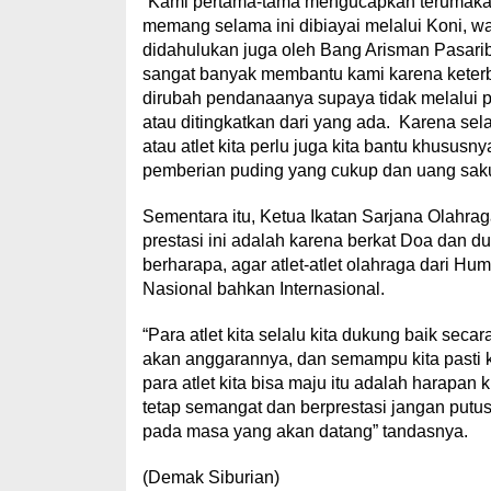
“Kami pertama-tama mengucapkan terumaka
memang selama ini dibiayai melalui Koni, w
didahulukan juga oleh Bang Arisman Pasaribu
sangat banyak membantu kami karena keterb
dirubah pendanaanya supaya tidak melalui 
atau ditingkatkan dari yang ada. Karena se
atau atlet kita perlu juga kita bantu khusu
pemberian puding yang cukup dan uang sak
Sementara itu, Ketua Ikatan Sarjana Olahra
prestasi ini adalah karena berkat Doa da
berharapa, agar atlet-atlet olahraga dari Hu
Nasional bahkan Internasional.
“Para atlet kita selalu kita dukung baik sec
akan anggarannya, dan semampu kita pasti k
para atlet kita bisa maju itu adalah harapan 
tetap semangat dan berprestasi jangan putu
pada masa yang akan datang” tandasnya.
(Demak Siburian)