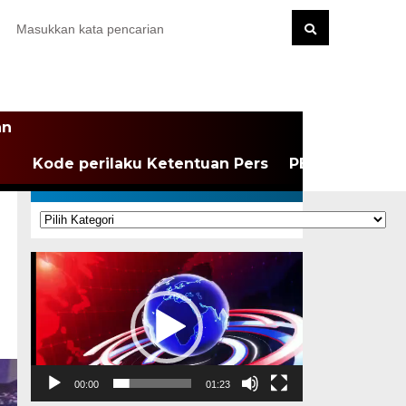
an
Kode perilaku Ketentuan Pers
PEDOMAN MEDI
KATEGORI
Kategori
Pemutar
Video
00:00
01:23