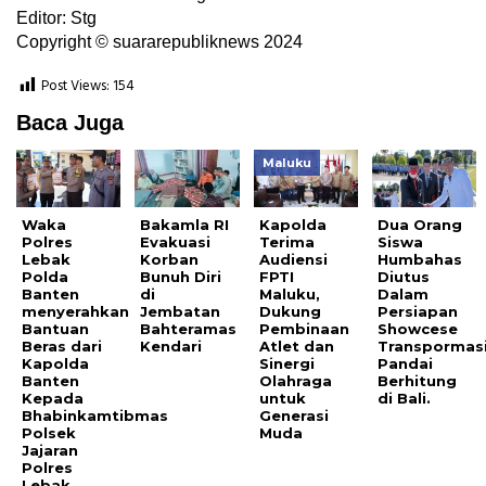
Editor: Stg
Copyright © suararepubliknews 2024
Post Views:
154
Baca Juga
Maluku
Waka
Bakamla RI
Kapolda
Dua Orang
Polres
Evakuasi
Terima
Siswa
Lebak
Korban
Audiensi
Humbahas
Polda
Bunuh Diri
FPTI
Diutus
Banten
di
Maluku,
Dalam
menyerahkan
Jembatan
Dukung
Persiapan
Bantuan
Bahteramas
Pembinaan
Showcese
Beras dari
Kendari
Atlet dan
Transpormas
Kapolda
Sinergi
Pandai
Banten
Olahraga
Berhitung
Kepada
untuk
di Bali.
Bhabinkamtibmas
Generasi
Polsek
Muda
Jajaran
Polres
Lebak