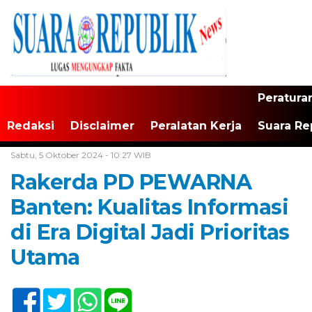
Peratura
Redaksi
Disclaimer
Peralatan Kerja
Suara Re
Home /
Tak Berkategori
Sabtu, 5 Oktober 2024 - 10:27 WIB
Rakerda PD PEWARNA
Banten: Kualitas Informasi
di Era Digital Jadi Prioritas
Utama