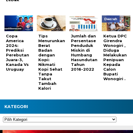
Daerah
Copa
Tips
Jumlah dan
Ketua DPC
America
Menurunkan
Persentase
Girendra
2024:
Berat
Penduduk
Wonogiri ,
Prediksi
Badan
Miskin di
Diduga
Perebutan
dengan
Humbang
Melakukan
Juara-3,
Kopi:
Hasundutan
Penipuan
Kanada Vs
Nikmati
Tahun
Kepada
Uruguay
Kopi Sehat
2016-2022
Calon
Tanpa
Bupati
Takut
Wonogiri .
Tambah
Kalori
KATEGORI
Kategori
Pemutar