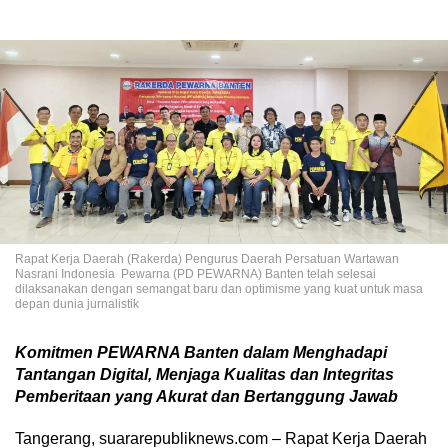
Rapat Kerja Daerah (Rakerda) Pengurus Daerah Persatuan Wartawan
Nasrani Indonesia Pewarna (PD PEWARNA) Banten telah selesai
dilaksanakan dengan semangat baru dan optimisme yang kuat untuk masa
depan dunia jurnalistik
Komitmen PEWARNA Banten dalam Menghadapi
Tantangan Digital, Menjaga Kualitas dan Integritas
Pemberitaan yang Akurat dan Bertanggung Jawab
Tangerang, suararepubliknews.com – Rapat Kerja Daerah