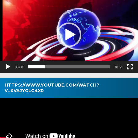
Video
00:00
01:23
HTTPS://WWW.YOUTUBE.COM/WATCH?
V=XVAJYCLC4X0
Pemutar
Video