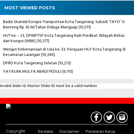
MOST VIEWED POSTS
Badai Skandal Korupsi Transportasi Kota Tangerang: Subsidi ‘TAYO’ Si
Benteng Rp 36 M/Tahun Diduga Menguap
(10,517)
HUT ke – 33, DPMPTSP Kota Tangerang Raih Predikat Wilayah Bebas
dari Korupsi (WBK)
(10,377)
Merajut Kebersamaan di Usia ke-33: Perayaan HUT Kota Tangerang di
Kecamatan Larangan
(10,340)
DPRD Kota Tangerang Selatan
(10,213)
YAYASAN MULYA ABADI PEDULI
(6,110)
Invalid slider id. Master Slider ID must be a valid number.
Contact
Us
Copyright
Redaksi
Disclaimer
Peralatan Kerja