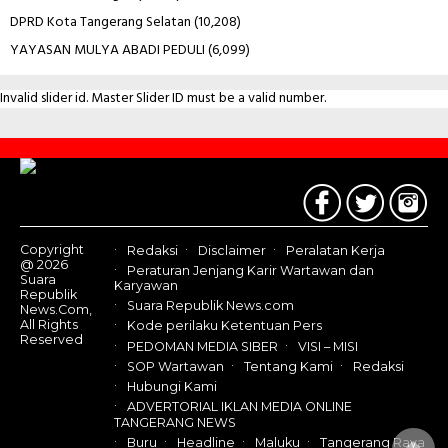
DPRD Kota Tangerang Selatan
(10,208)
YAYASAN MULYA ABADI PEDULI
(6,099)
Invalid slider id. Master Slider ID must be a valid number.
Contact
Us
Copyright
Redaksi
Disclaimer
Peralatan Kerja
@ 2026
Peraturan Jenjang Karir Wartawan dan
Suara
Karyawan
Republik
Suara Republik News.com
News.Com,
All Rights
Kode perilaku Ketentuan Pers
Reserved
PEDOMAN MEDIA SIBER
VISI – MISI
SOP Wartawan
Tentang Kami
Redaksi
Hubungi Kami
ADVERTORIAL IKLAN MEDIA ONLINE
TANGERANG NEWS
Buru
Headline
Maluku
Tangerang Raya