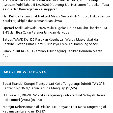
Polda Maluku Perkuat Akuntabilitas PNBP dan BLU, Audit Kinerja
Itwasum Polri Tahap II T.A. 2026 Didorong Jadi Instrumen Perbaikan Tata
Kelola dan Pencegahan Pelanggaran
Hari Ketiga Taruna Bhakti Akpol Masuk Sekolah di Ambon, Fokus Bentuk
Karakter, Disiplin dan Kemandirian Siswa
Operasi Antik Salawaku 2026 Mulai Digelar, Polda Maluku Libatkan TNI,
BNN dan Bea Cukai Perangi Jaringan Narkoba
Satgas TMMD Ke-129 Pastikan Kesehatan Warga Masyarakat dan
Personel Tetap Prima Demi Suksesnya TMMD di Kampung Sesor
Sambut Hut Ri Ke 81 Pemkab Tulungagung Bagikan Bendera Merah
Putih
MOST VIEWED POSTS
Badai Skandal Korupsi Transportasi Kota Tangerang: Subsidi ‘TAYO’ Si
Benteng Rp 36 M/Tahun Diduga Menguap
(10,515)
HUT ke – 33, DPMPTSP Kota Tangerang Raih Predikat Wilayah Bebas
dari Korupsi (WBK)
(10,373)
Merajut Kebersamaan di Usia ke-33: Perayaan HUT Kota Tangerang di
Kecamatan Larangan
(10,337)