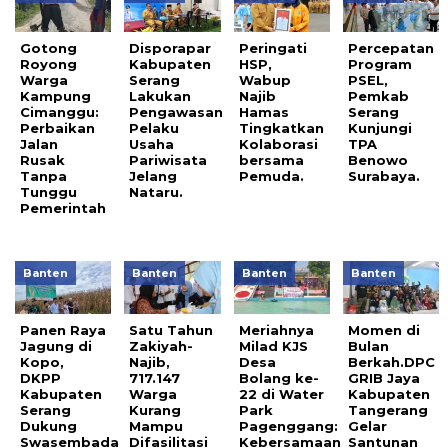
Gotong
Disporapar
Peringati
Percepatan
Royong
Kabupaten
HSP,
Program
Warga
Serang
Wabup
PSEL,
Kampung
Lakukan
Najib
Pemkab
Cimanggu:
Pengawasan
Hamas
Serang
Perbaikan
Pelaku
Tingkatkan
Kunjungi
Jalan
Usaha
Kolaborasi
TPA
Rusak
Pariwisata
bersama
Benowo
Tanpa
Jelang
Pemuda.
Surabaya.
Tunggu
Nataru.
Pemerintah
Banten
Banten
Banten
Banten
Panen Raya
Satu Tahun
Meriahnya
Momen di
Jagung di
Zakiyah-
Milad KJS
Bulan
Kopo,
Najib,
Desa
Berkah.DPC
DKPP
717.147
Bolang ke-
GRIB Jaya
Kabupaten
Warga
22 di Water
Kabupaten
Serang
Kurang
Park
Tangerang
Dukung
Mampu
Pagenggang:
Gelar
Swasembada
Difasilitasi
Kebersamaan
Santunan