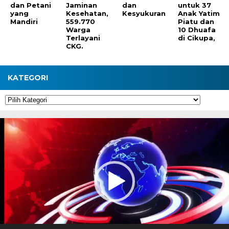
dan Petani
Jaminan
dan
untuk 37
yang
Kesehatan,
Kesyukuran
Anak Yatim
Mandiri
559.770
Piatu dan
Warga
10 Dhuafa
Terlayani
di Cikupa,
CKG.
KATEGORI
Kategori
Pemutar
Video