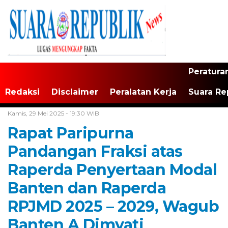
Peratura
Redaksi
Disclaimer
Peralatan Kerja
Suara Re
Home /
Banten
Kamis, 29 Mei 2025 - 19:30 WIB
Rapat Paripurna
Pandangan Fraksi atas
Raperda Penyertaan Modal
Banten dan Raperda
RPJMD 2025 – 2029, Wagub
Banten A Dimyati