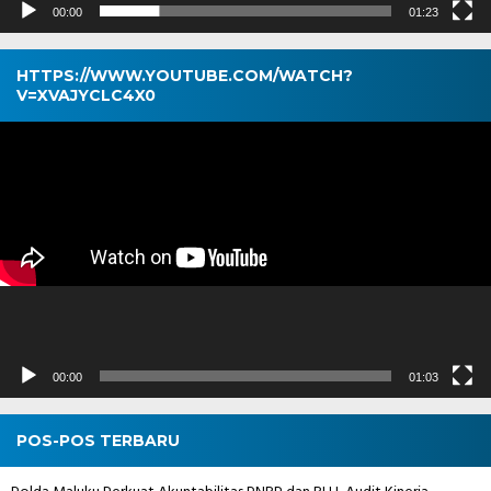
00:00
01:23
HTTPS://WWW.YOUTUBE.COM/WATCH?
V=XVAJYCLC4X0
Pemutar
Video
00:00
01:03
POS-POS TERBARU