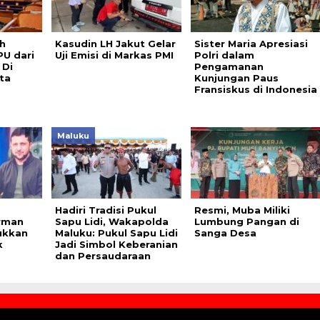
h
Kasudin LH Jakut Gelar
Sister Maria Apresiasi
PU dari
Uji Emisi di Markas PMI
Polri dalam
 Di
Pengamanan
ta
Kunjungan Paus
Fransiskus di Indonesia
Maluku
Hadiri Tradisi Pukul
Resmi, Muba Miliki
rman
Sapu Lidi, Wakapolda
Lumbung Pangan di
ukkan
Maluku: Pukul Sapu Lidi
Sanga Desa
k
Jadi Simbol Keberanian
dan Persaudaraan