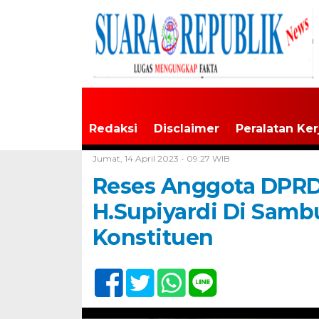
Redaksi
Disclaimer
Peralatan Ker
Home /
Tak Berkategori
Jumat, 14 April 2023 - 09:27 WIB
Reses Anggota DPRD 
H.Supiyardi Di Samb
Konstituen