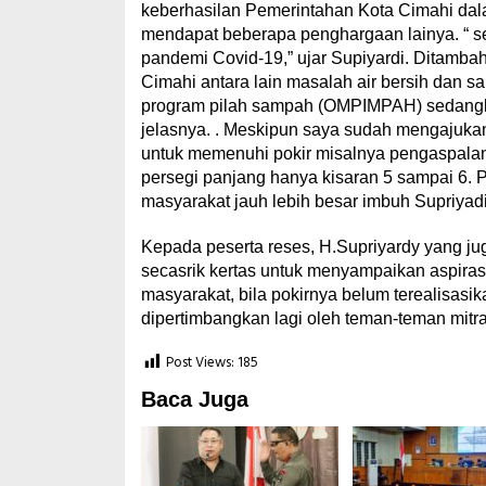
keberhasilan Pemerintahan Kota Cimahi dala
mendapat beberapa penghargaan lainya. “ s
pandemi Covid-19,” ujar Supiyardi. Ditamba
Cimahi antara lain masalah air bersih dan s
program pilah sampah (OMPIMPAH) sedangkan 
jelasnya. . Meskipun saya sudah mengajukan
untuk memenuhi pokir misalnya pengaspalan
persegi panjang hanya kisaran 5 sampai 6.
masyarakat jauh lebih besar imbuh Supriyadi
Kepada peserta reses, H.Supriyardy yang j
secasrik kertas untuk menyampaikan aspiras
masyarakat, bila pokirnya belum terealisas
dipertimbangkan lagi oleh teman-teman mitra
Post Views:
185
Baca Juga