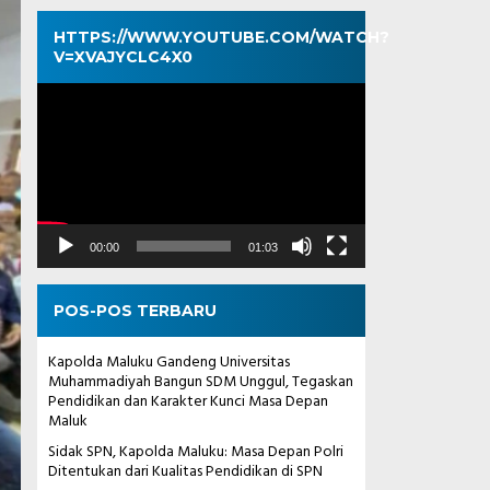
HTTPS://WWW.YOUTUBE.COM/WATCH?
V=XVAJYCLC4X0
Pemutar
Video
00:00
01:03
POS-POS TERBARU
Kapolda Maluku Gandeng Universitas
Muhammadiyah Bangun SDM Unggul, Tegaskan
Pendidikan dan Karakter Kunci Masa Depan
Maluk
Sidak SPN, Kapolda Maluku: Masa Depan Polri
Ditentukan dari Kualitas Pendidikan di SPN