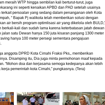
m meraih WTP hingga sembilan kali berturut-turut, juga
ekarang ini seperti kenaikan APBD dan PAD setelah usainya
h terkait persoalan yang sedang dalam penanganan oleh Kota
ampah, “ Bapak Pj walikota telah memberikan solusi dengan
air bersih program optimlisasi air yang dikelola oleh BULD,
 berkali-kali dan sudah lama karena keterbatasan jatah dewan
 jalan satu Dewan hanya 150 juta kisaran panjang 1300 meter
 Paving hanya 100 meter persegi sementara pengajuan
.
uga anggota DPRD Kota Cimahi Fraksi Pks,, memberikan
inya. Disamping itu, Dia juga minta permohonan maaf kepada
ikan. “Mohon doa dan kerjasama semoga kedepanya akan lebih
 kerja pemerintah kota Cimahi,” pungkasnya. (Tera)