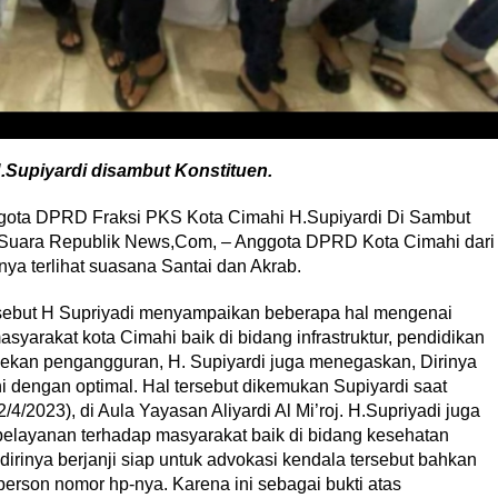
Supiyardi disambut Konstituen.
gota DPRD Fraksi PKS Kota Cimahi H.Supiyardi Di Sambut
, Suara Republik News,Com, – Anggota DPRD Kota Cimahi dari
nya terlihat suasana Santai dan Akrab.
rsebut H Supriyadi menyampaikan beberapa hal mengenai
arakat kota Cimahi baik di bidang infrastruktur, pendidikan
nekan pengangguran, H. Supiyardi juga menegaskan, Dirinya
i dengan optimal. Hal tersebut dikemukan Supiyardi saat
/2023), di Aula Yayasan Aliyardi Al Mi’roj. H.Supriyadi juga
pelayanan terhadap masyarakat baik di bidang kesehatan
dirinya berjanji siap untuk advokasi kendala tersebut bahkan
rson nomor hp-nya. Karena ini sebagai bukti atas