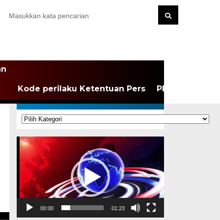
an
Kode perilaku Ketentuan Pers
PEDOMAN MEDI
KATEGORI
Kategori
Pemutar
Video
00:00
01:23