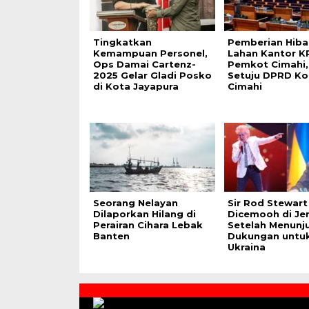
Tingkatkan
Pemberian Hiba
Kemampuan Personel,
Lahan Kantor K
Ops Damai Cartenz-
Pemkot Cimahi,
2025 Gelar Gladi Posko
Setuju DPRD Ko
di Kota Jayapura
Cimahi
Seorang Nelayan
Sir Rod Stewart
Dilaporkan Hilang di
Dicemooh di Je
Perairan Cihara Lebak
Setelah Menunj
Banten
Dukungan untu
Ukraina
Contact
Us