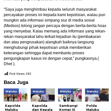
“Saya juga menghimbau kepada seluruh masyarakat
percayakan proses ini kepada kami kepolisian, walau pun
mungkin ada informasi simpang siur di media sosial
(Medsos) tolong jangan percaya dengan berita-berita hoax
yang menyebar. Kalau memang ada informasi yang rekan-
rekan masyarakat tahu terkait kejadian itu (pembakaran
dan atau pengrusakan) alangkah baiknya langsung
menghubungi pihak kepolisian untuk memberikan
keterangan sehingga dapat membantu proses
pengungkapan kasus ini dengan cepat,” pungkasnya.(
Dhet ).
Post Views:
340
Baca Juga
Maluku
Maluku
Maluku
Maluku
Kapolda
Kapolda
Sambangi
Polda
Maluku
dan Kepala
Kompi III
Maluku