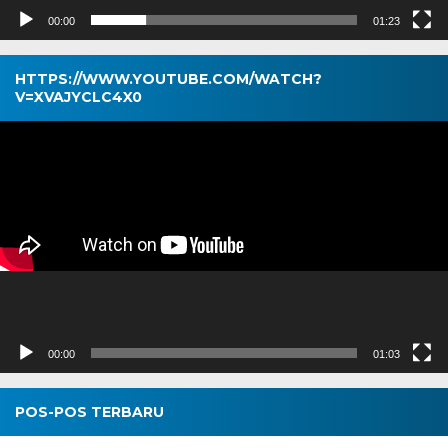
00:00
01:23
HTTPS://WWW.YOUTUBE.COM/WATCH?
V=XVAJYCLC4X0
Pemutar
Video
00:00
01:03
POS-POS TERBARU