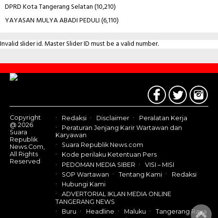
DPRD Kota Tangerang Selatan
(10,210)
YAYASAN MULYA ABADI PEDULI
(6,110)
Invalid slider id. Master Slider ID must be a valid number.
Contact
Us
Copyright
Redaksi
Disclaimer
Peralatan Kerja
@ 2026
Peraturan Jenjang Karir Wartawan dan
Suara
Karyawan
Republik
Suara Republik News.com
News.Com,
All Rights
Kode perilaku Ketentuan Pers
Reserved
PEDOMAN MEDIA SIBER
VISI – MISI
SOP Wartawan
Tentang Kami
Redaksi
Hubungi Kami
ADVERTORIAL IKLAN MEDIA ONLINE
TANGERANG NEWS
Buru
Headline
Maluku
Tangerang Raya