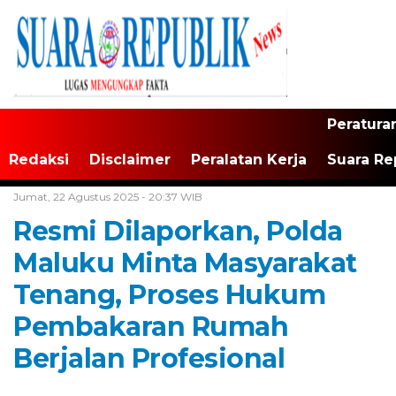
Peratura
Redaksi
Disclaimer
Peralatan Kerja
Suara Re
Home /
Maluku
Jumat, 22 Agustus 2025 - 20:37 WIB
Resmi Dilaporkan, Polda
Maluku Minta Masyarakat
Tenang, Proses Hukum
Pembakaran Rumah
Berjalan Profesional