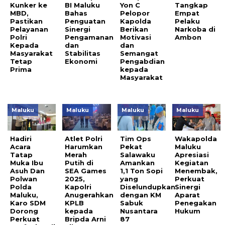
Kunker ke
BI Maluku
Yon C
Tangkap
MBD,
Bahas
Pelopor
Empat
Pastikan
Penguatan
Kapolda
Pelaku
Pelayanan
Sinergi
Berikan
Narkoba di
Polri
Pengamanan
Motivasi
Ambon
Kepada
dan
dan
Masyarakat
Stabilitas
Semangat
Tetap
Ekonomi
Pengabdian
Prima
kepada
Masyarakat
Maluku
Maluku
Maluku
Maluku
Hadiri
Atlet Polri
Tim Ops
Wakapolda
Acara
Harumkan
Pekat
Maluku
Tatap
Merah
Salawaku
Apresiasi
Muka Ibu
Putih di
Amankan
Kegiatan
Asuh Dan
SEA Games
1,1 Ton Sopi
Menembak,
Polwan
2025,
yang
Perkuat
Polda
Kapolri
Diselundupkan
Sinergi
Maluku,
Anugerahkan
dengan KM
Aparat
Karo SDM
KPLB
Sabuk
Penegakan
Dorong
kepada
Nusantara
Hukum
Perkuat
Bripda Arni
87