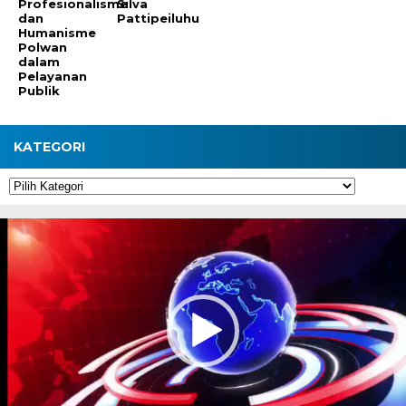
Profesionalisme
Silva
dan
Pattipeiluhu
Humanisme
Polwan
dalam
Pelayanan
Publik
KATEGORI
Kategori
Pemutar
Video