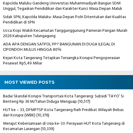
Kapolda Maluku Gandeng Universitas Muhammadiyah Bangun SDM
Unggul, Tegaskan Pendidikan dan Karakter Kunci Masa Depan Maluk
Sidak SPN, Kapolda Maluku: Masa Depan Polri Ditentukan dari Kualitas
Pendidikan di SPN
Ucca Kopi Wakili Kecamatan Tanggunggunung Pameran Pangan Murah
2026 Kabupaten Tulungagung
ADA APA DENGAN SATPOL PP? BANGUNAN DI DUGA ILEGAL DI
CIPONDOH MULUS HINGGA 80℅
Kejari Kota Tangerang Tetapkan Tersangka Korupsi Pengoperasian
Pesawat Rp5,49 Miliar
MOST VIEWED POSTS
Badai Skandal Korupsi Transportasi Kota Tangerang: Subsidi ‘TAYO’ Si
Benteng Rp 36 M/Tahun Diduga Menguap
(10,517)
HUT ke – 33, DPMPTSP Kota Tangerang Raih Predikat Wilayah Bebas
dari Korupsi (WBK)
(10,376)
Merajut Kebersamaan di Usia ke-33: Perayaan HUT Kota Tangerang di
Kecamatan Larangan
(10,339)