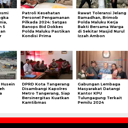
esmi
Patroli Kesehatan
Rawat Toleransi Jelang
ngka
Personel Pengamanan
Ramadhan, Brimob
mia,
Pilkada 2024: Satgas
Polda Maluku Kerja
n 5
Banops Bid Dokkes
Bakti Bersama Warga
dan
Polda Maluku Pastikan
di Sekitar Masjid Nurul
r
Kondisi Prima
Izzah Ambon
 Husein
DPRD Kota Tangerang
Gabungan Lembaga
eh
Disambangi Kapolres
Masyarakat Datangi
a
Metro Tangerang, Siap
Kantor KPU
Bersinergitas Kuatkan
Tulungagung Terkait
Kamtibmas
Pemilu 2024