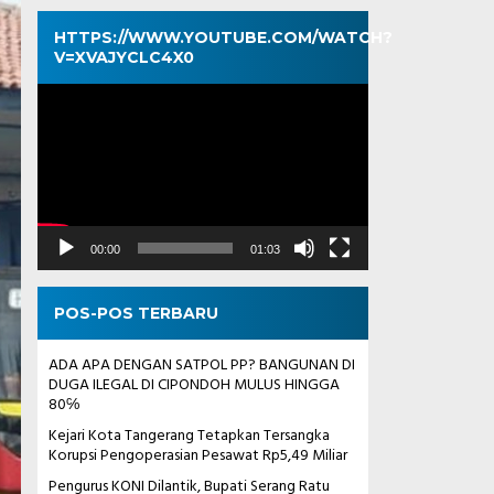
HTTPS://WWW.YOUTUBE.COM/WATCH?
V=XVAJYCLC4X0
Pemutar
Video
00:00
01:03
POS-POS TERBARU
ADA APA DENGAN SATPOL PP? BANGUNAN DI
DUGA ILEGAL DI CIPONDOH MULUS HINGGA
80℅
Kejari Kota Tangerang Tetapkan Tersangka
Korupsi Pengoperasian Pesawat Rp5,49 Miliar
Pengurus KONI Dilantik, Bupati Serang Ratu