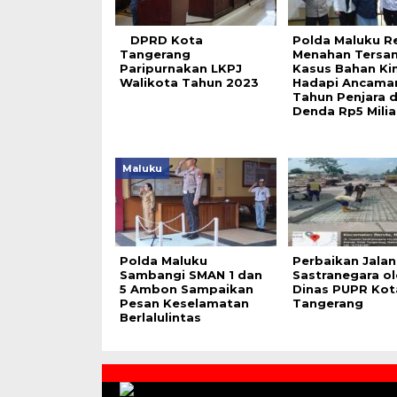
DPRD Kota
Polda Maluku R
Tangerang
Menahan Tersa
Paripurnakan LKPJ
Kasus Bahan Ki
Walikota Tahun 2023
Hadapi Ancama
Tahun Penjara 
Denda Rp5 Milia
Maluku
Polda Maluku
Perbaikan Jalan
Sambangi SMAN 1 dan
Sastranegara ol
5 Ambon Sampaikan
Dinas PUPR Kot
Pesan Keselamatan
Tangerang
Berlalulintas
Contact
Us