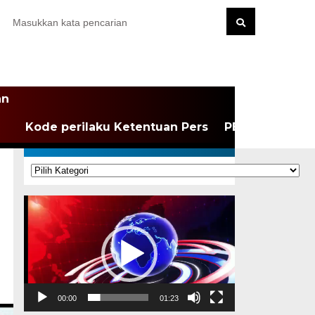
an
Kode perilaku Ketentuan Pers
PEDOMAN MEDI
KATEGORI
Kategori
Pemutar
Video
00:00
01:23