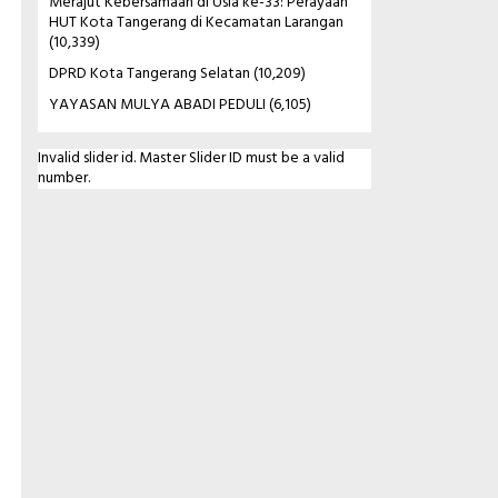
Merajut Kebersamaan di Usia ke-33: Perayaan
HUT Kota Tangerang di Kecamatan Larangan
(10,339)
DPRD Kota Tangerang Selatan
(10,209)
YAYASAN MULYA ABADI PEDULI
(6,105)
Invalid slider id. Master Slider ID must be a valid
number.