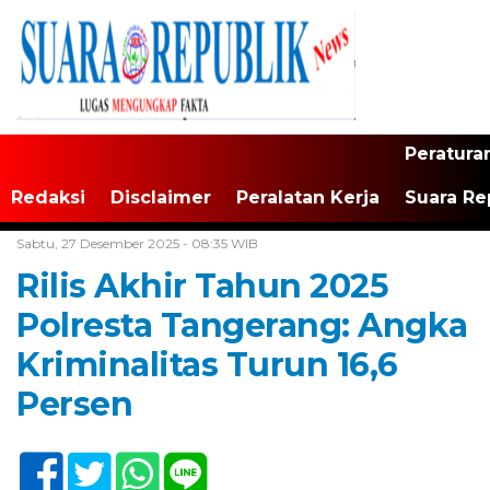
Peratura
Redaksi
Disclaimer
Peralatan Kerja
Suara Re
Home /
Tangerang Raya
Sabtu, 27 Desember 2025 - 08:35 WIB
Rilis Akhir Tahun 2025
Polresta Tangerang: Angka
Kriminalitas Turun 16,6
Persen