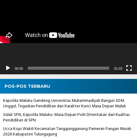
Video
00:00
01:03
POS-POS TERBARU
Kapolda Maluku Gandeng Universitas Muhammadiyah Bangun SDM
Unggul, Tegaskan Pendidikan dan Karakter Kunci Masa Depan Maluk
Sidak SPN, Kapolda Maluku: Masa Depan Polri Ditentukan dari Kualitas
Pendidikan di SPN
Ucca Kopi Wakili Kecamatan Tanggunggunung Pameran Pangan Murah
2026 Kabupaten Tulungagung