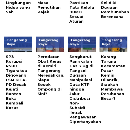
Lingkungan
Masa
Pastikan
Selidiki
Hidup yang
Pemutihan
Tata Kelola
Dugaan
Sah
Pajak
BUMD
Pembunuhan
Sesuai
Berencana
Aturan
Tangerang
Tangerang
Tangerang
Tangerang
Raya
Raya
Raya
Raya
SP3
Peredaran
Sengkarut
Karang
Korupsi
Obat Keras
Pangkalan
Taruna
RSUD
di Kemiri
Gas 3 Kg di
Kecamatan
Tigaraksa
Tangerang
Tangsel:
Pasar
Digoyang,
Meresahkan,
Dugaan
Kemis
LSM KITA-
Siapa
Manipulasi
Dilantik,
PD Desak
Sosok
Data KTP
Siapkah
Kejati
Ompong di
hingga
Membawa
Banten
Sini?
Jalur
Perubahan
Buka
Distribusi
Besar?
Kembali
Non-
Kasus
Subsidi
Ilegal,
Pengawasan
Dipertanyakan