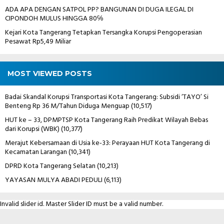
ADA APA DENGAN SATPOL PP? BANGUNAN DI DUGA ILEGAL DI
CIPONDOH MULUS HINGGA 80℅
Kejari Kota Tangerang Tetapkan Tersangka Korupsi Pengoperasian
Pesawat Rp5,49 Miliar
MOST VIEWED POSTS
Badai Skandal Korupsi Transportasi Kota Tangerang: Subsidi ‘TAYO’ Si
Benteng Rp 36 M/Tahun Diduga Menguap
(10,517)
HUT ke – 33, DPMPTSP Kota Tangerang Raih Predikat Wilayah Bebas
dari Korupsi (WBK)
(10,377)
Merajut Kebersamaan di Usia ke-33: Perayaan HUT Kota Tangerang di
Kecamatan Larangan
(10,341)
DPRD Kota Tangerang Selatan
(10,213)
YAYASAN MULYA ABADI PEDULI
(6,113)
Invalid slider id. Master Slider ID must be a valid number.