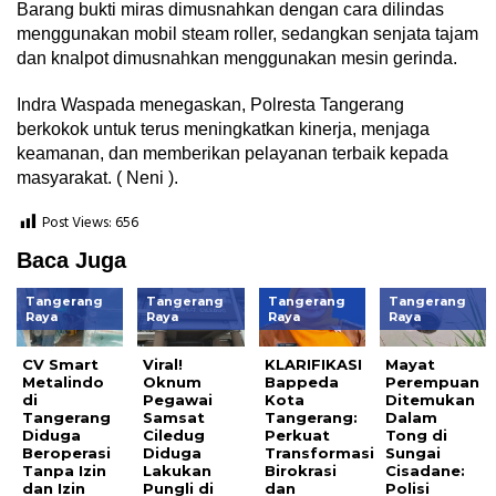
Barang bukti miras dimusnahkan dengan cara dilindas
menggunakan mobil steam roller, sedangkan senjata tajam
dan knalpot dimusnahkan menggunakan mesin gerinda.
Indra Waspada menegaskan, Polresta Tangerang
berkokok untuk terus meningkatkan kinerja, menjaga
keamanan, dan memberikan pelayanan terbaik kepada
masyarakat. ( Neni ).
Post Views:
656
Baca Juga
Tangerang
Tangerang
Tangerang
Tangerang
Raya
Raya
Raya
Raya
CV Smart
Viral!
KLARIFIKASI
Mayat
Metalindo
Oknum
Bappeda
Perempuan
di
Pegawai
Kota
Ditemukan
Tangerang
Samsat
Tangerang:
Dalam
Diduga
Ciledug
Perkuat
Tong di
Beroperasi
Diduga
Transformasi
Sungai
Tanpa Izin
Lakukan
Birokrasi
Cisadane:
dan Izin
Pungli di
dan
Polisi