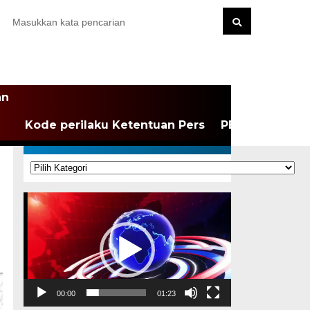
an
Kode perilaku Ketentuan Pers
PEDOMAN MEDI
KATEGORI
Kategori
Pemutar
Video
00:00
01:23