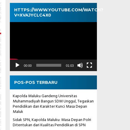
HTTPS://WWW.YOUTUBE.COM/WATCH?
V=XVAJYCLC4X0
Pemutar
Video
00:00
01:03
POS-POS TERBARU
Kapolda Maluku Gandeng Universitas
Muhammadiyah Bangun SDM Unggul, Tegaskan
Pendidikan dan Karakter Kunci Masa Depan
Maluk
Sidak SPN, Kapolda Maluku: Masa Depan Polri
Ditentukan dari Kualitas Pendidikan di SPN