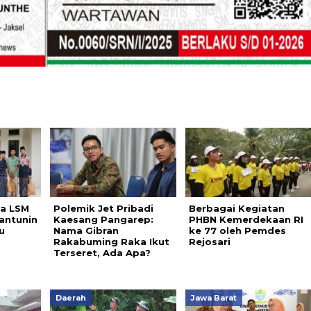
a LSM
Polemik Jet Pribadi
Berbagai Kegiatan
antunin
Kaesang Pangarep:
PHBN Kemerdekaan RI
u
Nama Gibran
ke 77 oleh Pemdes
Rakabuming Raka Ikut
Rejosari
Terseret, Ada Apa?
Daerah
Jawa Barat