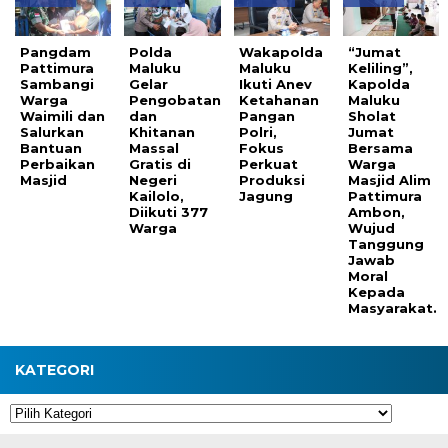
Pangdam
Polda
Wakapolda
“Jumat
Pattimura
Maluku
Maluku
Keliling”,
Sambangi
Gelar
Ikuti Anev
Kapolda
Warga
Pengobatan
Ketahanan
Maluku
Waimili dan
dan
Pangan
Sholat
Salurkan
Khitanan
Polri,
Jumat
Bantuan
Massal
Fokus
Bersama
Perbaikan
Gratis di
Perkuat
Warga
Masjid
Negeri
Produksi
Masjid Alim
Kailolo,
Jagung
Pattimura
Diikuti 377
Ambon,
Warga
Wujud
Tanggung
Jawab
Moral
Kepada
Masyarakat.
KATEGORI
Kategori