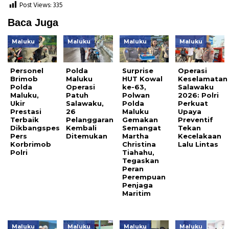
Post Views:
335
Baca Juga
Maluku
Maluku
Maluku
Maluku
Personel
Polda
Surprise
Operasi
Brimob
Maluku
HUT Kowal
Keselamatan
Polda
Operasi
ke-63,
Salawaku
Maluku,
Patuh
Polwan
2026: Polri
Ukir
Salawaku,
Polda
Perkuat
Prestasi
26
Maluku
Upaya
Terbaik
Pelanggaran
Gemakan
Preventif
Dikbangspes
Kembali
Semangat
Tekan
Pers
Ditemukan
Martha
Kecelakaan
Korbrimob
Christina
Lalu Lintas
Polri
Tiahahu,
Tegaskan
Peran
Perempuan
Penjaga
Maritim
Maluku
Maluku
Maluku
Maluku