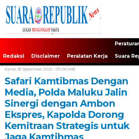
Peratura
Redaksi
Disclaimer
Peralatan Kerja
Suara Re
Home /
Maluku
Kamis, 18 September 2025 - 09:06 WIB
Safari Kamtibmas Dengan
Media, Polda Maluku Jalin
Sinergi dengan Ambon
Ekspres, Kapolda Dorong
Kemitraan Strategis untuk
Jaga Kamtibmas