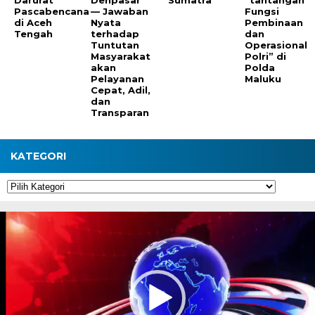
Darurat
Denpasar
Sumatra
“tantangan
Pascabencana
— Jawaban
Fungsi
di Aceh
Nyata
Pembinaan
Tengah
terhadap
dan
Tuntutan
Operasional
Masyarakat
Polri” di
akan
Polda
Pelayanan
Maluku
Cepat, Adil,
dan
Transparan
KATEGORI
Kategori
Pemutar
Video