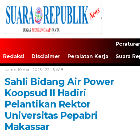
Peratura
Redaksi
Disclaimer
Peralatan Kerja
Suara Re
Home /
Daerah
Kamis, 10 April 2025 - 22:45 WIB
Sahli Bidang Air Power
Koopsud II Hadiri
Pelantikan Rektor
Universitas Pepabri
Makassar