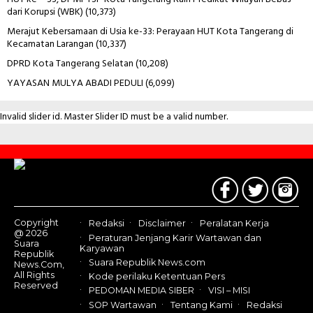
dari Korupsi (WBK)
(10,373)
Merajut Kebersamaan di Usia ke-33: Perayaan HUT Kota Tangerang di
Kecamatan Larangan
(10,337)
DPRD Kota Tangerang Selatan
(10,208)
YAYASAN MULYA ABADI PEDULI
(6,099)
Invalid slider id. Master Slider ID must be a valid number.
Contact
Us
Copyright
Redaksi
Disclaimer
Peralatan Kerja
@ 2026
Peraturan Jenjang Karir Wartawan dan
Suara
Karyawan
Republik
Suara Republik News.com
News.Com,
All Rights
Kode perilaku Ketentuan Pers
Reserved
PEDOMAN MEDIA SIBER
VISI – MISI
SOP Wartawan
Tentang Kami
Redaksi