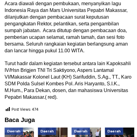
Acara diawali dengan pembukaan, menyanyikan lagu
Indonesia Raya dan Mars Universitas Pepabri Makassar,
dilanjutkan dengan pembacaan surat keputusan
pengangkatan Rektor, pelantikan, serta pengambilan
sumpah jabatan. Acara ditutup dengan pembacaan doa,
pemberian ucapan selamat, ramah tamah, dan sesi foto
bersama. Seluruh rangkaian kegiatan berlangsung aman
dan lancar hingga pukul 11.00 WITA.
Turut hadir dalam kegiatan tersebut antara lain Kapoksahli
IV/Hsn Brigjen TNI Tri Saktiyono, Aspers Lantamal
VI/Makassar Kolonel Laut (KH) Sarifuddin, S.Ag., TT., Karo
SDM Polda Sulsel Kombes Pol. Aris Haryanto, S.I.K.,
M.Hum., Para Dekan, dosen, dan mahasiswa Universitas
Pepabri Makassar.( red).
Post Views:
474
Baca Juga
Daerah
Daerah
Daerah
Daerah