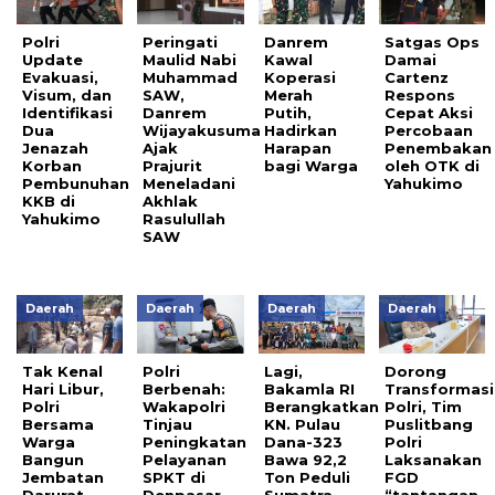
Polri
Peringati
Danrem
Satgas Ops
Update
Maulid Nabi
Kawal
Damai
Evakuasi,
Muhammad
Koperasi
Cartenz
Visum, dan
SAW,
Merah
Respons
Identifikasi
Danrem
Putih,
Cepat Aksi
Dua
Wijayakusuma
Hadirkan
Percobaan
Jenazah
Ajak
Harapan
Penembakan
Korban
Prajurit
bagi Warga
oleh OTK di
Pembunuhan
Meneladani
Yahukimo
KKB di
Akhlak
Yahukimo
Rasulullah
SAW
Daerah
Daerah
Daerah
Daerah
Tak Kenal
Polri
Lagi,
Dorong
Hari Libur,
Berbenah:
Bakamla RI
Transformasi
Polri
Wakapolri
Berangkatkan
Polri, Tim
Bersama
Tinjau
KN. Pulau
Puslitbang
Warga
Peningkatan
Dana-323
Polri
Bangun
Pelayanan
Bawa 92,2
Laksanakan
Jembatan
SPKT di
Ton Peduli
FGD