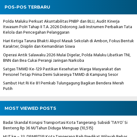
POS-POS TERBARU
Polda Maluku Perkuat Akuntabilitas PNBP dan BLU, Audit Kinerja
Itwasum Polri Tahap II T.A. 2026 Didorong Jadi Instrumen Perbaikan Tata
Kelola dan Pencegahan Pelanggaran
Hari Ketiga Taruna Bhakti Akpol Masuk Sekolah di Ambon, Fokus Bentuk
Karakter, Disiplin dan Kemandirian Siswa
Operasi Antik Salawaku 2026 Mulai Digelar, Polda Maluku Libatkan TNI,
BNN dan Bea Cukai Perangi Jaringan Narkoba
Satgas TMMD Ke-129 Pastikan Kesehatan Warga Masyarakat dan
Personel Tetap Prima Demi Suksesnya TMMD di Kampung Sesor
Sambut Hut Ri Ke 81 Pemkab Tulungagung Bagikan Bendera Merah
Putih
MOST VIEWED POSTS
Badai Skandal Korupsi Transportasi Kota Tangerang: Subsidi ‘TAYO’ Si
Benteng Rp 36 M/Tahun Diduga Menguap
(10,515)
HUT ke – 33, DPMPTSP Kota Tangerang Raih Predikat Wilayah Bebas