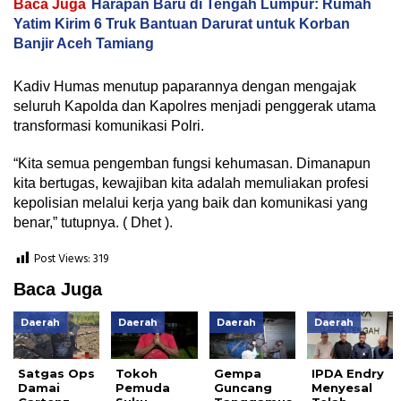
Baca Juga
Harapan Baru di Tengah Lumpur: Rumah
Yatim Kirim 6 Truk Bantuan Darurat untuk Korban
Banjir Aceh Tamiang
Kadiv Humas menutup paparannya dengan mengajak
seluruh Kapolda dan Kapolres menjadi penggerak utama
transformasi komunikasi Polri.
“Kita semua pengemban fungsi kehumasan. Dimanapun
kita bertugas, kewajiban kita adalah memuliakan profesi
kepolisian melalui kerja yang baik dan komunikasi yang
benar,” tutupnya. ( Dhet ).
Post Views:
319
Baca Juga
Daerah
Daerah
Daerah
Daerah
Satgas Ops
Tokoh
Gempa
IPDA Endry
Damai
Pemuda
Guncang
Menyesal