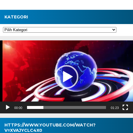
KATEGORI
Kategori
Pemutar
Video
00:00
01:23
HTTPS://WWW.YOUTUBE.COM/WATCH?
V=XVAJYCLC4X0