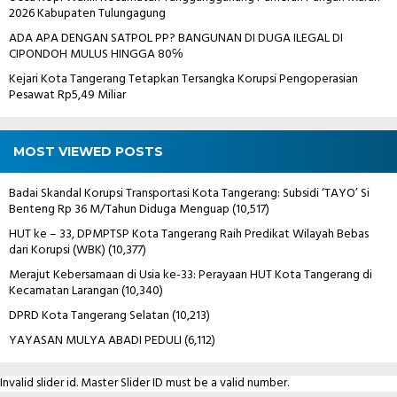
2026 Kabupaten Tulungagung
ADA APA DENGAN SATPOL PP? BANGUNAN DI DUGA ILEGAL DI
CIPONDOH MULUS HINGGA 80℅
Kejari Kota Tangerang Tetapkan Tersangka Korupsi Pengoperasian
Pesawat Rp5,49 Miliar
MOST VIEWED POSTS
Badai Skandal Korupsi Transportasi Kota Tangerang: Subsidi ‘TAYO’ Si
Benteng Rp 36 M/Tahun Diduga Menguap
(10,517)
HUT ke – 33, DPMPTSP Kota Tangerang Raih Predikat Wilayah Bebas
dari Korupsi (WBK)
(10,377)
Merajut Kebersamaan di Usia ke-33: Perayaan HUT Kota Tangerang di
Kecamatan Larangan
(10,340)
DPRD Kota Tangerang Selatan
(10,213)
YAYASAN MULYA ABADI PEDULI
(6,112)
Invalid slider id. Master Slider ID must be a valid number.