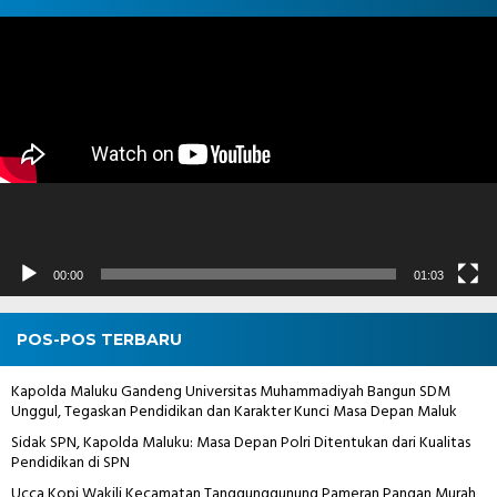
Pemutar
Video
00:00
01:03
POS-POS TERBARU
Kapolda Maluku Gandeng Universitas Muhammadiyah Bangun SDM
Unggul, Tegaskan Pendidikan dan Karakter Kunci Masa Depan Maluk
Sidak SPN, Kapolda Maluku: Masa Depan Polri Ditentukan dari Kualitas
Pendidikan di SPN
Ucca Kopi Wakili Kecamatan Tanggunggunung Pameran Pangan Murah