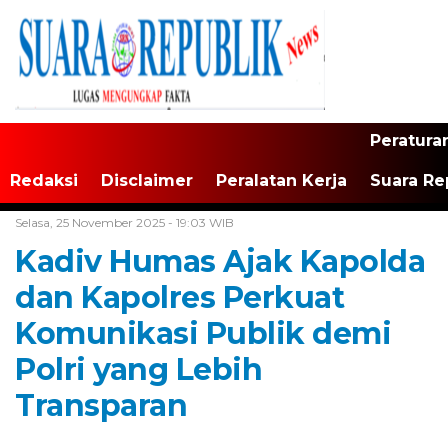
Peratura
Redaksi
Disclaimer
Peralatan Kerja
Suara Re
Home /
Daerah
Selasa, 25 November 2025 - 19:03 WIB
Kadiv Humas Ajak Kapolda
dan Kapolres Perkuat
Komunikasi Publik demi
Polri yang Lebih
Transparan