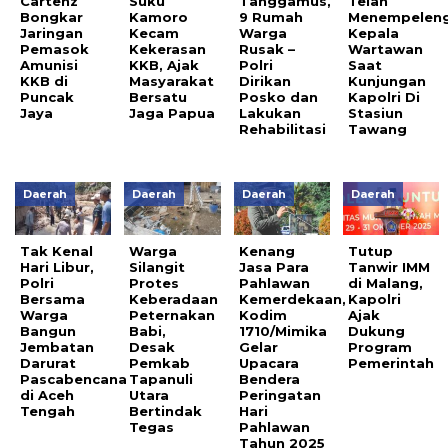
Cartenz
Suku
Tanggamus,
Telah
Bongkar
Kamoro
9 Rumah
Menempelen
Jaringan
Kecam
Warga
Kepala
Pemasok
Kekerasan
Rusak –
Wartawan
Amunisi
KKB, Ajak
Polri
Saat
KKB di
Masyarakat
Dirikan
Kunjungan
Puncak
Bersatu
Posko dan
Kapolri Di
Jaya
Jaga Papua
Lakukan
Stasiun
Rehabilitasi
Tawang
Daerah
Daerah
Daerah
Daerah
Tak Kenal
Warga
Kenang
Tutup
Hari Libur,
Silangit
Jasa Para
Tanwir IMM
Polri
Protes
Pahlawan
di Malang,
Bersama
Keberadaan
Kemerdekaan,
Kapolri
Warga
Peternakan
Kodim
Ajak
Bangun
Babi,
1710/Mimika
Dukung
Jembatan
Desak
Gelar
Program
Darurat
Pemkab
Upacara
Pemerintah
Pascabencana
Tapanuli
Bendera
di Aceh
Utara
Peringatan
Tengah
Bertindak
Hari
Tegas
Pahlawan
Tahun 2025